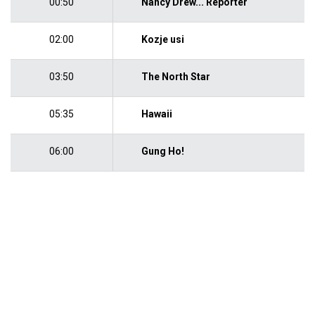
00:50
Nancy Drew... Reporter
02:00
Kozje usi
03:50
The North Star
05:35
Hawaii
06:00
Gung Ho!