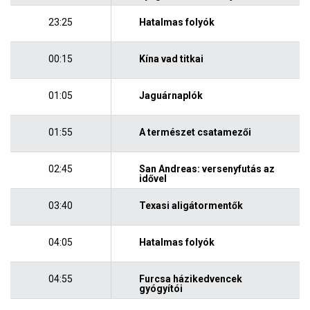
23:25
Hatalmas folyók
00:15
Kína vad titkai
01:05
Jaguárnaplók
01:55
A természet csatamezői
02:45
San Andreas: versenyfutás az
idővel
03:40
Texasi aligátormentők
04:05
Hatalmas folyók
04:55
Furcsa házikedvencek
gyógyítói