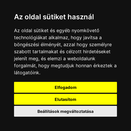
Az oldal sütiket használ
Az oldal sütiket és egyéb nyomkövető
technológiákat alkalmaz, hogy javítsa a
böngészési élményét, azzal hogy személyre
szabott tartalmakat és célzott hirdetéseket
jelenít meg, és elemzi a weboldalunk
forgalmát, hogy megtudjuk honnan érkeztek a
látogatóink.
Minden jog fenntartva © 2008 - 2026
4Web Kft.
Elfogadom
A csatornák a műsorváltoztatás jogát
fenntartják! A portál üzemeltetője semmiféle
Elutasítom
felelősséget nem vállal a weboldalon
megjelentetett hirdetések tartalmáért, illetve a
Beállítások megváltoztatása
hirdetésekhez feltöltött képekért!