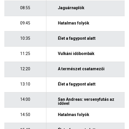
08:55
Jaguárnaplók
09:45
Hatalmas folyók
10:35
Élet a fagypont alatt
11:25
Vulkáni időbombák
12:20
A természet csatamezői
13:10
Élet a fagypont alatt
14:00
San Andreas: versenyfutás az
idővel
14:50
Hatalmas folyók