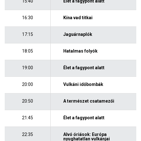
15:40
Élet a fagypont alatt
16:30
Kína vad titkai
17:15
Jaguárnaplók
18:05
Hatalmas folyók
19:00
Élet a fagypont alatt
20:00
Vulkáni időbombák
20:50
A természet csatamezői
21:45
Élet a fagypont alatt
22:35
Alvó óriások: Európa
nyughatatlan vulkánjai