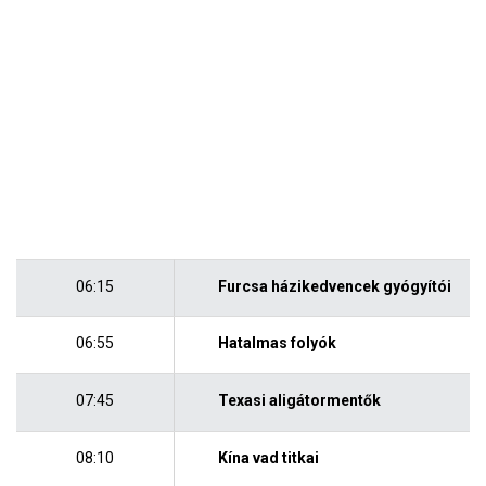
06:15
Furcsa házikedvencek gyógyítói
06:55
Hatalmas folyók
07:45
Texasi aligátormentők
08:10
Kína vad titkai