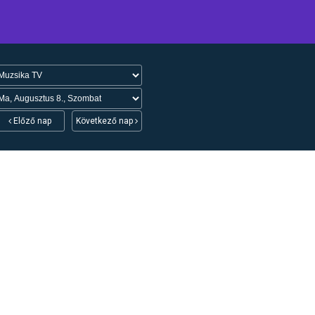
Előző nap
Következő nap