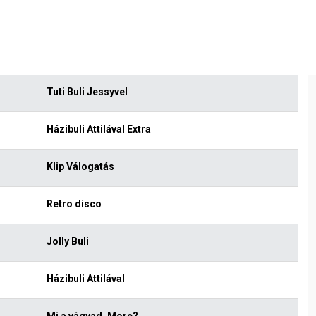
Tuti Buli Jessyvel
Házibuli Attilával Extra
Klip Válogatás
Retro disco
Jolly Buli
Házibuli Attilával
Mi a vágyad, More?