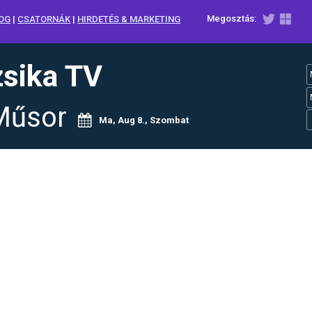
Megosztás:
OG
|
CSATORNÁK
|
HIRDETÉS & MARKETING
sika TV
Műsor
Ma, Aug 8., Szombat