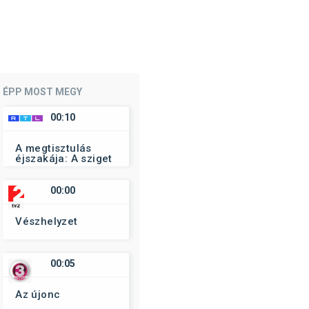
ÉPP MOST MEGY
00:10
A megtisztulás
éjszakája: A sziget
00:00
Vészhelyzet
00:05
Az újonc