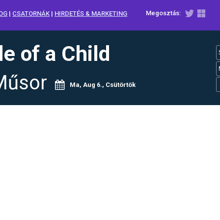
Megosztás:
OG
|
CSATORNÁK
|
HIRDETÉS & MARKETING
e of a Child
Műsor
Ma, Aug 6., Csütörtök