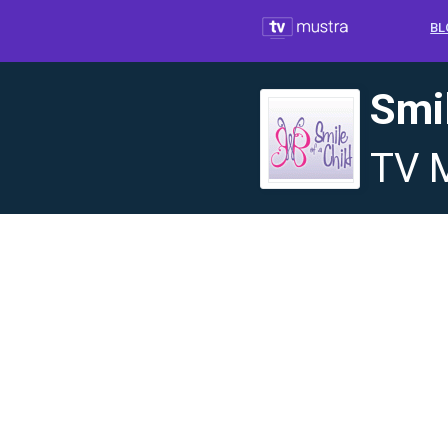
BL
Smil
TV 