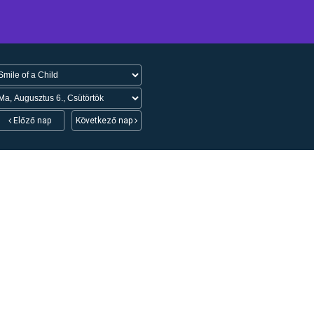
Előző nap
Következő nap