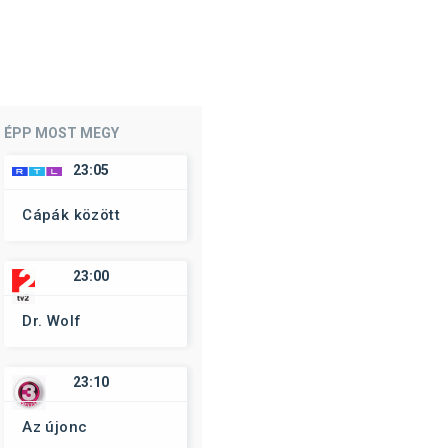
ÉPP MOST MEGY
23:05
Cápák között
23:00
Dr. Wolf
23:10
Az újonc