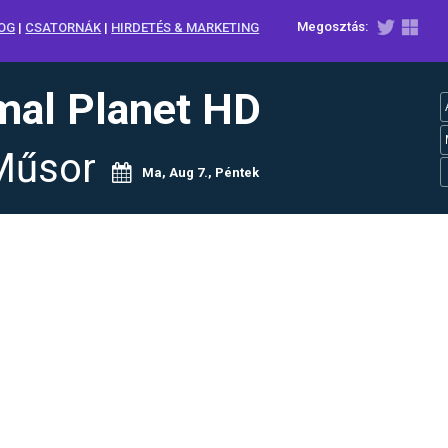
Megosztás:
OG
|
CSATORNÁK
|
HIRDETÉS & MARKETING
mal Planet HD
Műsor
Ma, Aug 7., Péntek