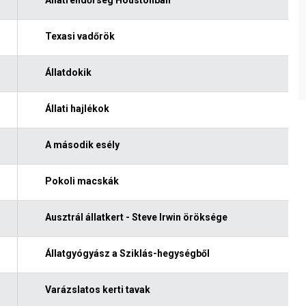
Texasi vadőrök
Állatdokik
Állati hajlékok
A második esély
Pokoli macskák
Ausztrál állatkert - Steve Irwin öröksége
Állatgyógyász a Sziklás-hegységből
Varázslatos kerti tavak