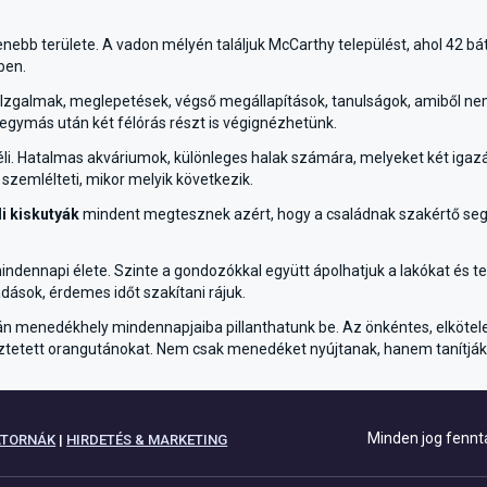
ebb területe. A vadon mélyén találjuk McCarthy települést, ahol 42 b
ben.
 Izgalmak, meglepetések, végső megállapítások, tanulságok, amiből nem m
egymás után két félórás részt is végignézhetünk.
 éli. Hatalmas akváriumok, különleges halak számára, melyeket két iga
l szemlélteti, mikor melyik következik.
i kiskutyák
mindent megtesznek azért, hogy a családnak szakértő se
ndennapi élete. Szinte a gondozókkal együtt ápolhatjuk a lakókat és 
ások, érdemes időt szakítani rájuk.
 menedékhely mindennapjaiba pillanthatunk be. Az önkéntes, elkötelez
eztetett orangutánokat. Nem csak menedéket nyújtanak, hanem tanítják is
Minden jog fennt
ATORNÁK
|
HIRDETÉS & MARKETING