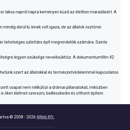
átor lakos napról napra keményen küzd az életben maradásért. A
indig derül ki, kinek volt igaza, de az állatok ösztönei
zán tehetséges üzlettárs épít megrendelőik számára. Szinte
gítségre legyen szüksége nevelésükhöz. A dokumentumfilm 42
tehetünk szert az állatokkal és természetvédelemmel kapcsolatos
ett csapat nem nélkülözi a drámai pillanatokat, miközben
 őket élelmet szerezni, beilleszkedni és otthont építeni.
artva © 2008 - 2026
4Web Kft.