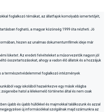
atokkal foglalkozó témákat, az állatfajok komolyabb ismertetőjét,
ztartásban fogható, a magyar közönség 1999 óta nézheti. Jó
tó formában, hiszen az unalmas dokumentumfilmek ideje már
émi löketet. Az eredeti felvételeket a műsorvezetők nagyon jól
ltó összetartozásokat, ahogy a vadon élő állatok és a hozzájuk
 és a természetvédelemmel foglalkozó intézmények
 munkából vagy iskolából hazaérkezve egy másik világba
 zsigereibe hatol a lélekemelő történetei által és nem csak
cben újabb és újabb hüllőkkel és majmokkal találkozunk és azzal
 megjegyzései új információkkal szolgálnak majd számunkra az