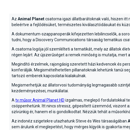
Az
Animal Planet
csatorna igazi állatbarátoknak való, hiszen itt
beleértve a fejlődésüket, természetes kiválasztódásukat és k
A dokumentum-szappanoperák kifejezetten lebilincselők, a soro
tudni, hogy a Discovery Communications társaság tematikus csat
A csatorna logója jól szemlélteti a tematikát, mely az állato
régen lejárt. Az újszerűséget a remek minőség is mutatja, mert 
Megindító érzelmek, rajongásig szeretett házi kedvencek és pers
konferálják. Megismételhetetlen pillanatoknak lehetünk tanúi s
tartozó emberek kapcsolatai kialakulnak.
Megismerhetjük az állatorvosi tudományág legmagasabb szintjé
kezdeményezései, munkálatai.
A
tv műsor Animal Planet HD
izgalmas, meglepő fordulatokkal te
csöppenhetünk. Itt nincs stressz, gépesített üzemmód, viszont az
szívünkig ér, hanem el is gondolkodtat. Nézzük tehát a műsorkíná
Az indonéz szigetekre utazhatunk Steve és Wes társaságában
A
sem árulunk el meglepetést, hogy mérges kígyók is gyakorta me