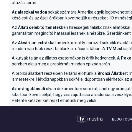
utazás során.
Az alaszkai vadon
sokak számára Amerika egyik legbevehetetlen
késő esti és az éjjeli órákban követhetjük a részeket HD minőség
Az
Állati celeb történetek
ben hírességek találkoznak állatokkal.
garantáltan megindító hatással lesznek a nézőkre. Szerdánként 
Az
Akvárium extrákkal
amerikai reality-sorozat sokadik évadát
minden nap több részt találunk a műsorlistában. A
TV Mustra
jó
A kutyák talán az állatos csatornákon is örök kedvencek. A
Pokol
percben oldja meg a problémát minden epizód során.
A bronxi állatkert részeiben feltárul előttünk a
Bronxi Állatkert
mi
ismeretekre. Hétköznapokban sokféle időpontban elérhetők az ad
Az orángutánsuli
olyan dokumentum sorozat, ahol egy orangután
kitartóan követi célját, hogy visszajuttassa a vadonba a veszély
Hetente kétszer két részt élhetünk meg velük.
BLOG
|
CS