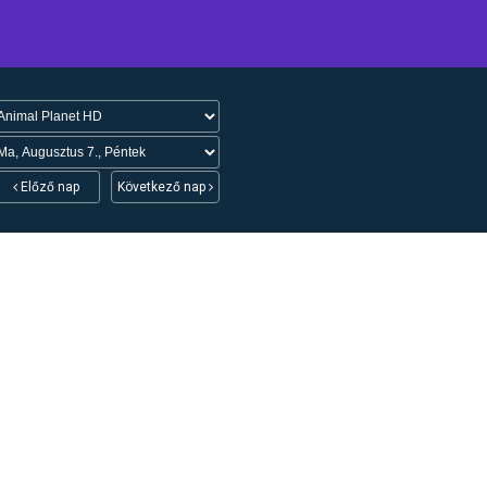
Előző nap
Következő nap