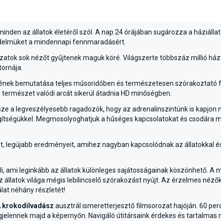
 minden az állatok életéről szól. A nap 24 órájában sugározza a háziáll
üzdelmüket a mindennapi fennmaradásért.
zatok sok nézőt gyűjtenek maguk köré. Világszerte többszáz millió há
ornája.
k életének bemutatása teljes műsoridőben és természetesen szórakozta
a természet valódi arcát sikerül átadnia HD minőségben.
ze a legveszélyesebb ragadozók, hogy az adrenalinszintünk is kapjon n
egítségükkel. Megmosolyoghatjuk a hűséges kapcsolatokat és csodára mé
t, legújabb eredményeit, amihez nagyban kapcsolódnak az állatokkal
li, ami leginkább az állatok különleges sajátosságainak köszönhető. A
 állatok világa mégis lebilincselő szórakozást nyújt. Az érzelmes nézők
lat néhány részletét!
 krokodilvadász
ausztrál ismeretterjesztő filmsorozat hajóján. 60 per
gjelennek majd a képernyőn. Navigáló útitársaink érdekes és tartalmas