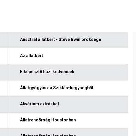
Ausztrál állatkert - Steve Irwin öröksége
Az állatkert
Elképesztő házi kedvencek
Állatgyógyász a Sziklás-hegységből
Akvárium extrákkal
Állatrendőrség Houstonban
Állatrendőrség Houstonban