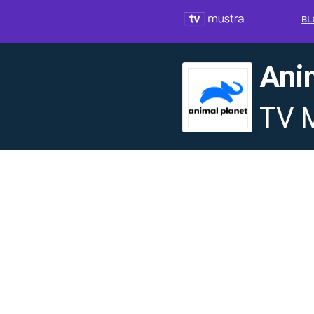
BL
Ani
TV 