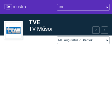
TVE
TV Műsor