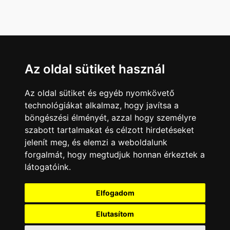
Az oldal sütiket használ
Az oldal sütiket és egyéb nyomkövető
technológiákat alkalmaz, hogy javítsa a
böngészési élményét, azzal hogy személyre
szabott tartalmakat és célzott hirdetéseket
jelenít meg, és elemzi a weboldalunk
forgalmát, hogy megtudjuk honnan érkeztek a
látogatóink.
Minden jog fenntartva © 2008 - 2026
4Web Kft.
Elfogadom
A csatornák a műsorváltoztatás jogát
fenntartják! A portál üzemeltetője semmiféle
Elutasítom
felelősséget nem vállal a weboldalon