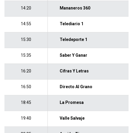
14:20
Mananeros 360
14:55
Telediario 1
15:30
Teledeporte 1
15:35
Saber Y Ganar
16:20
Cifras Y Letras
16:50
Directo Al Grano
18:45
La Promesa
19:40
Valle Salvaje