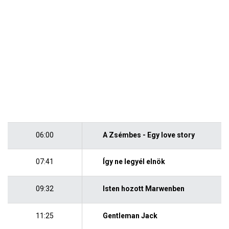
06:00
A Zsémbes - Egy love story
07:41
Így ne legyél elnök
09:32
Isten hozott Marwenben
11:25
Gentleman Jack