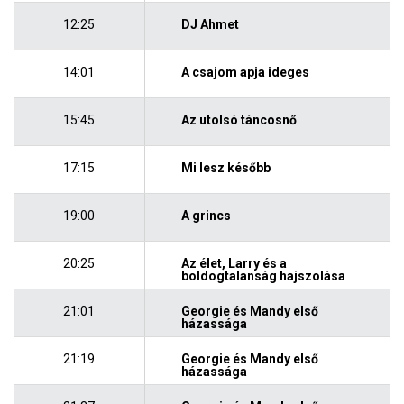
12:25
DJ Ahmet
14:01
A csajom apja ideges
15:45
Az utolsó táncosnő
17:15
Mi lesz később
19:00
A grincs
20:25
Az élet, Larry és a
boldogtalanság hajszolása
21:01
Georgie és Mandy első
házassága
21:19
Georgie és Mandy első
házassága