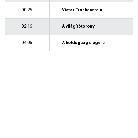
00:25
Victor Frankenstein
02:16
A világítótorony
04:05
A boldogság slágere