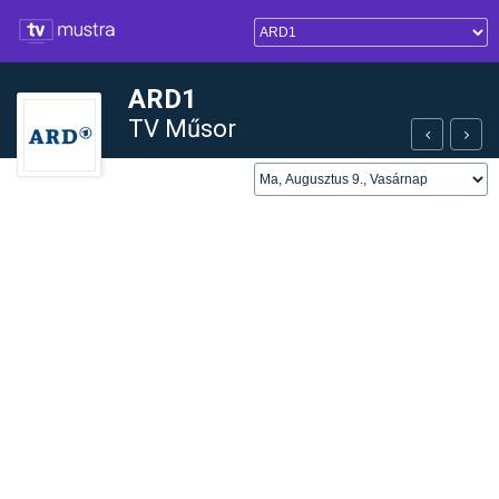
ARD1
TV Műsor