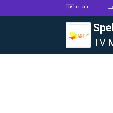
BL
Spe
TV 