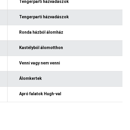
Tengerparti házvadászok
Tengerparti házvadászok
Ronda házból álomház
Kastélyból álomotthon
Venni vagy nem venni
Álomkertek
Apró falatok Hugh-val