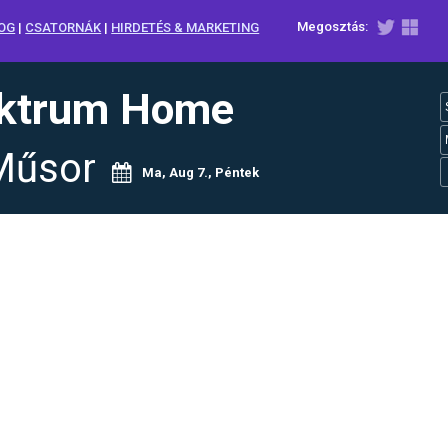
Megosztás:
OG
|
CSATORNÁK
|
HIRDETÉS & MARKETING
ktrum Home
Műsor
Ma, Aug 7., Péntek