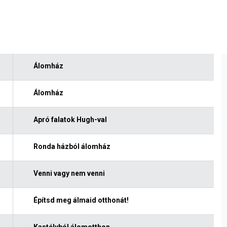
Álomház
Álomház
Apró falatok Hugh-val
Ronda házból álomház
Venni vagy nem venni
Építsd meg álmaid otthonát!
Kastélyból álomotthon