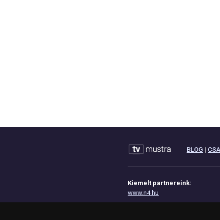
BLOG
|
CS
Kiemelt partnereink:
www.n4.hu
www.eoktat.hu
www.josdavonal.hu