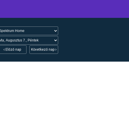
Előző nap
Következő nap