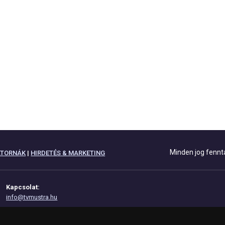
Minden jog fennt
ATORNÁK
|
HIRDETÉS & MARKETING
Kapcsolat:
info@tvmustra.hu
Adatvédelem
Impresszum