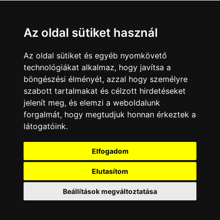
Az oldal sütiket használ
Az oldal sütiket és egyéb nyomkövető
technológiákat alkalmaz, hogy javítsa a
böngészési élményét, azzal hogy személyre
szabott tartalmakat és célzott hirdetéseket
jelenít meg, és elemzi a weboldalunk
forgalmát, hogy megtudjuk honnan érkeztek a
látogatóink.
Minden jog fenntartva © 2008 - 2026
4Web Kft.
Elfogadom
A csatornák a műsorváltoztatás jogát
fenntartják! A portál üzemeltetője semmiféle
Elutasítom
felelősséget nem vállal a weboldalon
megjelentetett hirdetések tartalmáért, illetve a
Beállítások megváltoztatása
hirdetésekhez feltöltött képekért!