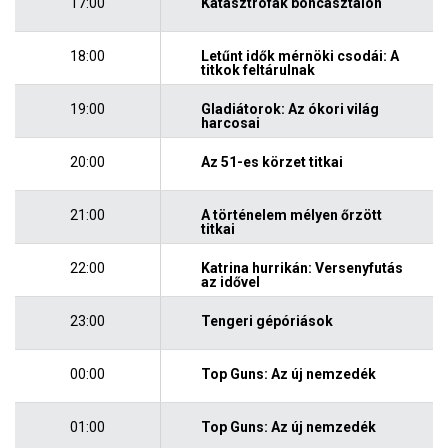
17:00
Katasztrófák boncasztalon
18:00
Letűnt idők mérnöki csodái: A
titkok feltárulnak
19:00
Gladiátorok: Az ókori világ
harcosai
20:00
Az 51-es körzet titkai
21:00
A történelem mélyen őrzött
titkai
22:00
Katrina hurrikán: Versenyfutás
az idővel
23:00
Tengeri gépóriások
00:00
Top Guns: Az új nemzedék
01:00
Top Guns: Az új nemzedék