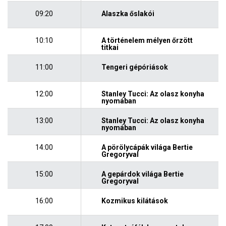
09:20
Alaszka őslakói
10:10
A történelem mélyen őrzött
titkai
11:00
Tengeri gépóriások
12:00
Stanley Tucci: Az olasz konyha
nyomában
13:00
Stanley Tucci: Az olasz konyha
nyomában
14:00
A pörölycápák világa Bertie
Gregoryval
15:00
A gepárdok világa Bertie
Gregoryval
16:00
Kozmikus kilátások