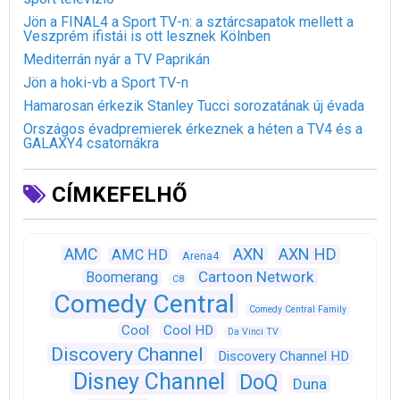
Jön a FINAL4 a Sport TV-n: a sztárcsapatok mellett a
Veszprém ifistái is ott lesznek Kölnben
Mediterrán nyár a TV Paprikán
Jön a hoki-vb a Sport TV-n
Hamarosan érkezik Stanley Tucci sorozatának új évada
Országos évadpremierek érkeznek a héten a TV4 és a
GALAXY4 csatornákra
CÍMKEFELHŐ
AXN
AXN HD
AMC
AMC HD
Arena4
Cartoon Network
Boomerang
C8
Comedy Central
Comedy Central Family
Cool
Cool HD
Da Vinci TV
Discovery Channel
Discovery Channel HD
Disney Channel
DoQ
Duna