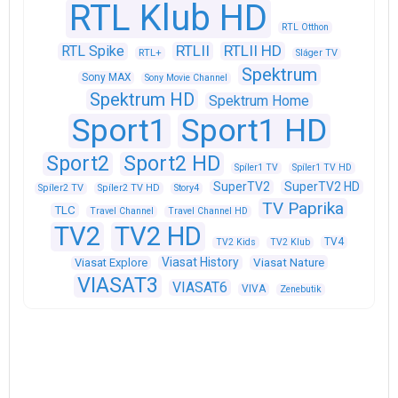
RTL Klub HD
RTL Otthon
RTLII
RTLII HD
RTL Spike
RTL+
Sláger TV
Spektrum
Sony MAX
Sony Movie Channel
Spektrum HD
Spektrum Home
Sport1
Sport1 HD
Sport2
Sport2 HD
Spíler1 TV
Spíler1 TV HD
SuperTV2
SuperTV2 HD
Spíler2 TV
Spíler2 TV HD
Story4
TV Paprika
TLC
Travel Channel
Travel Channel HD
TV2
TV2 HD
TV4
TV2 Kids
TV2 Klub
Viasat History
Viasat Explore
Viasat Nature
VIASAT3
VIASAT6
VIVA
Zenebutik