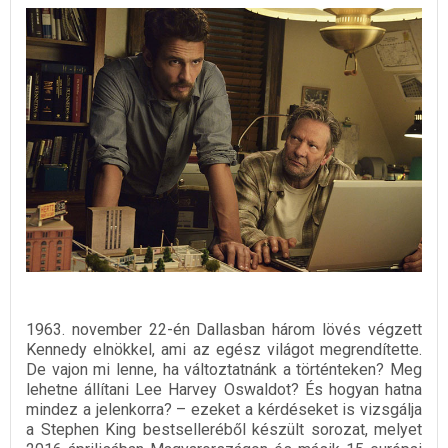
1963. november 22-én Dallasban három lövés végzett
Kennedy elnökkel, ami az egész világot megrendítette.
De vajon mi lenne, ha változtatnánk a történteken? Meg
lehetne állítani Lee Harvey Oswaldot? És hogyan hatna
mindez a jelenkorra? – ezeket a kérdéseket is vizsgálja
a Stephen King bestselleréből készült sorozat, melyet