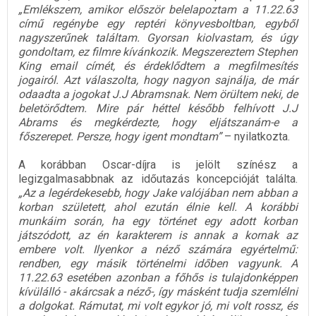
„Emlékszem, amikor először belelapoztam a 11.22.63
című regénybe egy reptéri könyvesboltban, egyből
nagyszerűnek találtam. Gyorsan kiolvastam, és úgy
gondoltam, ez filmre kívánkozik. Megszereztem Stephen
King email címét, és érdeklődtem a megfilmesítés
jogairól. Azt válaszolta, hogy nagyon sajnálja, de már
odaadta a jogokat J.J Abramsnak. Nem örültem neki, de
beletörődtem. Mire pár héttel később felhívott J.J
Abrams és megkérdezte, hogy eljátszanám-e a
főszerepet. Persze, hogy igent mondtam”
– nyilatkozta.
A korábban Oscar-díjra is jelölt színész a
legizgalmasabbnak az időutazás koncepcióját találta.
„Az a legérdekesebb, hogy Jake valójában nem abban a
korban született, ahol ezután élnie kell. A korábbi
munkáim során, ha egy történet egy adott korban
játszódott, az én karakterem is annak a kornak az
embere volt. Ilyenkor a néző számára egyértelmű:
rendben, egy másik történelmi időben vagyunk. A
11.22.63 esetében azonban a főhős is tulajdonképpen
kívülálló - akárcsak a néző-, így másként tudja szemlélni
a dolgokat. Rámutat, mi volt egykor jó, mi volt rossz, és