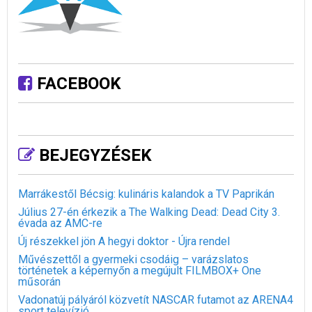
FACEBOOK
BEJEGYZÉSEK
Marrákestől Bécsig: kulináris kalandok a TV Paprikán
Július 27-én érkezik a The Walking Dead: Dead City 3.
évada az AMC-re
Új részekkel jön A hegyi doktor - Újra rendel
Művészettől a gyermeki csodáig – varázslatos
történetek a képernyőn a megújult FILMBOX+ One
műsorán
Vadonatúj pályáról közvetít NASCAR futamot az ARENA4
sport televízió