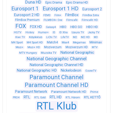
Duna HD
Epic Drama
Epic Drama HD
Eurosport 1
Eurosport 1 HD
Eurosport 2
Eurosport 2 HD
FilmBox
FEM3
Film+
FilmBox Extra
FilmBox Premium
FILMBOX+ One
Filmcafé
Filmcafé HD
FOX
FOX HD
HBO
HBO GO
HBO HD
Galaxy4
HGTV
History
Humor+
ID
ID Xtra
Izaura TV
Jocky TV
Kiwi TV
Kölyökklub
LiChi TV
LifeTV
M2
M2 HD
M3
Match4
Minimax
M4 Sport
M4 Sport HD
Max4
Megamax
Moziverzum
Moziverzum HD
Mozi+
Mozi+ HD
MTV
National Geographic
Muzsika TV
MTV Hungary
National Geographic Channel
National Geographic Channel HD
National Geographic HD
Nickelodeon
OzoneTV
Paramount Channel
Paramount Channel HD
Paramount Network
Paramount Network HD
Prime
RTL
RTL HD
RTL KETTŐ
PRO4
RTL Gold
RTL Három
RTL Klub