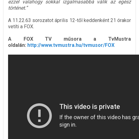
ezzel valahogy sokkal izgalmasabbá válik az egész
történet.”
A 11.22.63 sorozatot április 12-től keddenként 21 órakor
vetíti a FOX.
A FOX TV műsora a TvMustra
oldalán:
http://www.tvmustra.hu/tvmusor/FOX