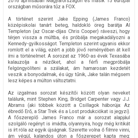
2016 áprilisában Magyarországon és másik 15 európai
országban műsorára tűz a FOX.
A történet szerint Jake Epping (James Franco)
középiskolai tanárt beteg, haldokló öreg barátja Al
Templeton (az Oscar-díjas Chris Cooper) ráveszi, hogy
térjen vissza a múltba, és próbálja megakadályozni a
Kennedy-gyilkosságot. Templeton szerint ugyanis ekkor
romlott el a világ, ezért a jobb jövő reményében át kell
írni a történelmet. A sorozat az 1960-as évek Texasába
kalauzolja a nézőket, ahol a férfi megpróbálja
felgöngyölíteni a szálakat, ám hamarosan kezdetét
veszik a bonyodalmak, és úgy tűnik, Jake talán mégsem
lesz képes a múlton változtatni.
Az izgalmas sorozat készítői között olyan neveket
találunk, mint Stephen King, Bridget Carpenter vagy J.J.
Abrams (aki többek között a Csillagok háborúja: Az
ébredő Erő, a Star Trek és a Lost produkciókat is jegyzi).
A főszereplő James Franco már a sorozat alapjául
szolgáló regényt is imádta, olyannyira, hogy még kritikát
is írt róla az egyik újságnak. Szerette volna ő filmre vinni,
ám végül, kalandos úton a főszerepet kapta meg: