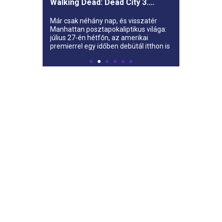
Walking Dead: Dead City 3.
évada az AMC-re
Már csak néhány nap, és visszatér
Manhattan posztapokaliptikus világa:
július 27-én hétfőn, az amerikai
premierrel egy időben debütál itthon is
az AMC-n a The Walking Dead: Dead
City harmadik évada.