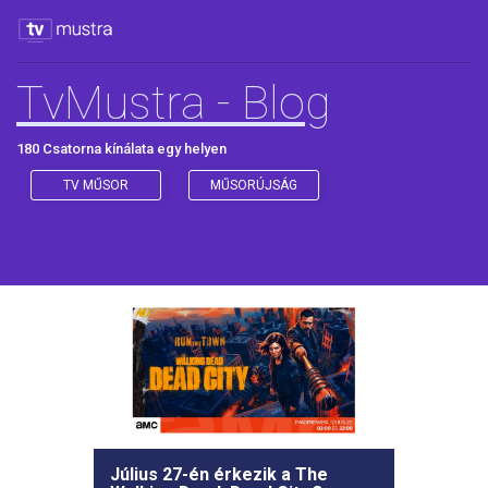
TvMustra - Blog
180 Csatorna kínálata egy helyen
TV MŰSOR
MŰSORÚJSÁG
Július 27-én érkezik a The