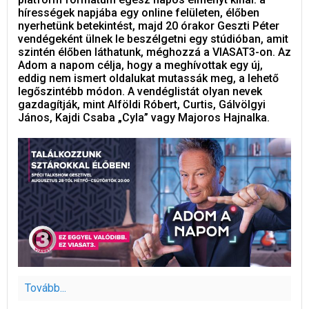
hírességek napjába egy online felületen, élőben
nyerhetünk betekintést, majd 20 órakor Geszti Péter
vendégeként ülnek le beszélgetni egy stúdióban, amit
szintén élőben láthatunk, méghozzá a VIASAT3-on. Az
Adom a napom célja, hogy a meghívottak egy új,
eddig nem ismert oldalukat mutassák meg, a lehető
legőszintébb módon. A vendéglistát olyan nevek
gazdagítják, mint Alföldi Róbert, Curtis, Gálvölgyi
János, Kajdi Csaba „Cyla” vagy Majoros Hajnalka.
Tovább...