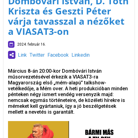
Dombóvári István, D. Tóth
Kriszta és Geszti Péter
várja tavasszal a nézőket
a VIASAT3-on
2024. február 16.
Link
Twitter
Facebook
Linkedin
Március 8-án 20:00-kor Dombóvári István
műsorvezetésével érkezik a VIASAT3-ra
Magyarország első „mém-alapú” talkshow-
vetélkedője, a Mém over. A heti produkcióban minden
pénteken négy ismert vendég versenyzik majd:
nemcsak egymás történeteire, de közéleti hírekre is
mémeket kell gyártaniuk, így a jó beszélgetések
mellett a nevetés is garantált.