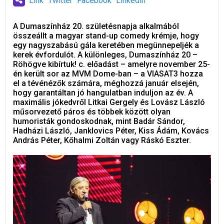
Link
Twitter
Facebook
Linkedin
A Dumaszínház 20. születésnapja alkalmából
összeállt a magyar stand-up comedy krémje, hogy
egy nagyszabású gála keretében megünnepeljék a
kerek évfordulót. A különleges, Dumaszínház 20 –
Röhögve kibírtuk! c. előadást – amelyre november 25-
én került sor az MVM Dome-ban – a VIASAT3 hozza
el a tévénézők számára, méghozzá január elsején,
hogy garantáltan jó hangulatban induljon az év. A
maximális jókedvről Litkai Gergely és Lovász László
műsorvezető páros és többek között olyan
humoristák gondoskodnak, mint Badár Sándor,
Hadházi László, Janklovics Péter, Kiss Ádám, Kovács
András Péter, Kőhalmi Zoltán vagy Ráskó Eszter.