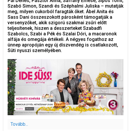
Pál Dénes, Pásztor Anna, Sáfrány Emese, Sipos Tomi,
Szabó Simon, Szandi és Széphalmi Juliska – mutatják
meg, milyen cukorból faragták őket. Ábel Anita és
Sass Dani összeszokott párosként támogatják a
versenyzőket, akik szigorú szakmai zsűri előtt
teljesítenek, hiszen a desszerteket Szabadfi
Szabolcs, Szabi a Pék és Szalai Dóri, a macaronok
alfája és omegája értékeli. A négyes fogathoz az
ünnep apropóján egy új díszvendég is csatlakozott,
Süti nyuszi személyében.
Tovább...