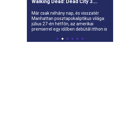
Walking Dead: Dead City 3.
évada az AMC-re
Már csak néhány nap, és visszatér
Manhattan posztapokaliptikus világa:
július 27-én hétfőn, az amerikai
premierrel egy időben debütál itthon is
az AMC-n a The Walking Dead: Dead
City harmadik évada.