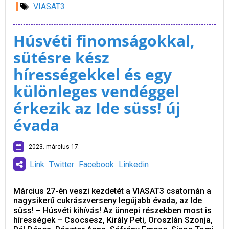
VIASAT3
Húsvéti finomságokkal,
sütésre kész
hírességekkel és egy
különleges vendéggel
érkezik az Ide süss! új
évada
2023. március 17.
Link
Twitter
Facebook
Linkedin
Március 27-én veszi kezdetét a VIASAT3 csatornán a
nagysikerű cukrászverseny legújabb évada, az Ide
süss! – Húsvéti kihívás! Az ünnepi részekben most is
hírességek – Csocsesz, Király Peti, Oroszlán Szonja,