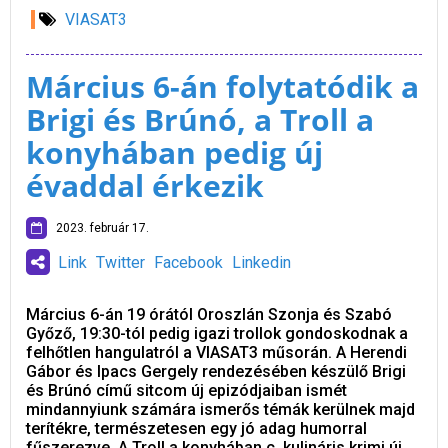
VIASAT3
Március 6-án folytatódik a
Brigi és Brúnó, a Troll a
konyhában pedig új
évaddal érkezik
2023. február 17.
Link
Twitter
Facebook
Linkedin
Március 6-án 19 órától Oroszlán Szonja és Szabó
Győző, 19:30-tól pedig igazi trollok gondoskodnak a
felhőtlen hangulatról a VIASAT3 műsorán. A Herendi
Gábor és Ipacs Gergely rendezésében készülő Brigi
és Brúnó című sitcom új epizódjaiban ismét
mindannyiunk számára ismerős témák kerülnek majd
terítékre, természetesen egy jó adag humorral
fűszerezve. A Troll a konyhában c. kulináris krimi új