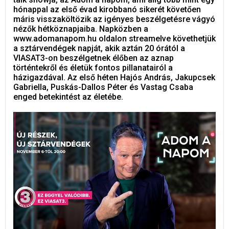
hónappal az első évad kirobbanó sikerét követően
máris visszaköltözik az igényes beszélgetésre vágyó
nézők hétköznapjaiba. Napközben a
www.adomanapom.hu oldalon streamelve követhetjük
a sztárvendégek napját, akik aztán 20 órától a
VIASAT3-on beszélgetnek élőben az aznap
történtekről és életük fontos pillanatairól a
házigazdával. Az első héten Hajós András, Jakupcsek
Gabriella, Puskás-Dallos Péter és Vastag Csaba
enged betekintést az életébe.