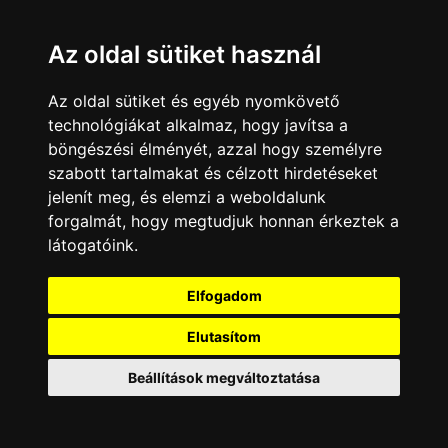
VIASAT3
Az oldal sütiket használ
Ma indul a Feleségek
Az oldal sütiket és egyéb nyomkövető
luxuskivitelben legújabb
technológiákat alkalmaz, hogy javítsa a
böngészési élményét, azzal hogy személyre
évada
szabott tartalmakat és célzott hirdetéseket
jelenít meg, és elemzi a weboldalunk
2020. április 20.
forgalmát, hogy megtudjuk honnan érkeztek a
Link
Twitter
Facebook
Linkedin
látogatóink.
A luxusfeleségek története ma 21 órakor folytatódik a
Elfogadom
VIASAT3-on. A Sony Pictures Television (SPT)
népszerű saját gyártású műsora négy epizóddal
Elutasítom
készül a nézőknek. Az új részekből kiderül, hogyan
változott a már jól ismert szereplők élete, de két új
Beállítások megváltoztatása
„feleség” is csatlakozik a csapathoz. Vidám
pillanatokból és konfliktusokból most sem lesz hiány,
de az utolsó epizód – a forgatási időszak végén
kialakult egészségügyi helyzetre tekintettel – valami