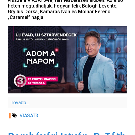
vissza a VIASAT3-ra, természetesen élőben. Az első
héten megtudhatjuk, hogyan telik Balogh Levente,
Gryllus Dorka, Kamarás Iván és Molnár Ferenc
„Caramel” napja.
Tovább...
VIASAT3