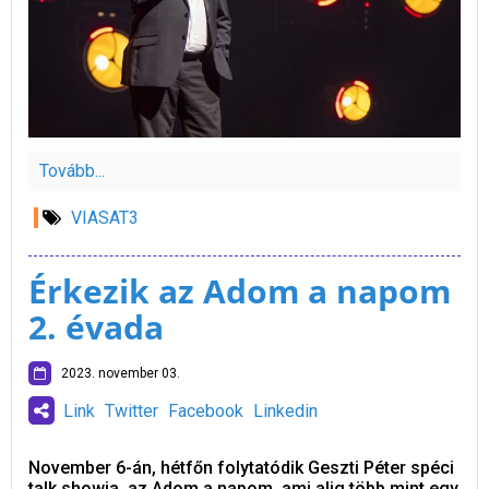
Tovább...
VIASAT3
Érkezik az Adom a napom
2. évada
2023. november 03.
Link
Twitter
Facebook
Linkedin
November 6-án, hétfőn folytatódik Geszti Péter spéci
talk showja, az Adom a napom, ami alig több mint egy