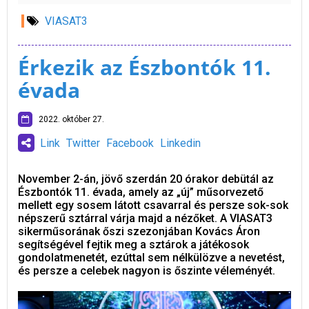
VIASAT3
Érkezik az Észbontók 11.
évada
2022. október 27.
Link
Twitter
Facebook
Linkedin
November 2-án, jövő szerdán 20 órakor debütál az
Észbontók 11. évada, amely az „új” műsorvezető
mellett egy sosem látott csavarral és persze sok-sok
népszerű sztárral várja majd a nézőket. A VIASAT3
sikerműsorának őszi szezonjában Kovács Áron
segítségével fejtik meg a sztárok a játékosok
gondolatmenetét, ezúttal sem nélkülözve a nevetést,
és persze a celebek nagyon is őszinte véleményét.