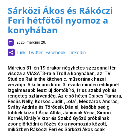
Sárközi Ákos és Rákóczi
Feri hétfőtől nyomoz a
konyhában
2025. március 28.
Link
Twitter
Facebook
Linkedin
Március 31-én 19 órakor négyhetes szezonnal tér
vissza a VIASAT3-ra a Troll a konyhában, az ITV
Studios Rat in the kitchen c. műsorának hazai
verziója. A kulináris krimi 3. évada minden eddiginél
izgalmasabb lesz: új döntőbíró, friss szabályok és
rengeteg sztárvendég. Az első héten Csipes Tamara,
Fésűs Nelly, Korsós Judit „Lola”, Mészáros András,
Sváby András és Törőcsik Dániel, később pedig
többek között Árpa Attila, Janicsák Veca, Simon
Kornél, Király Viktor és Szabó Győző próbálnak
zsonglőrködni a főzés és a nyomozás között,
miközben Rákóczi Feri és Sárközi Ákos csak