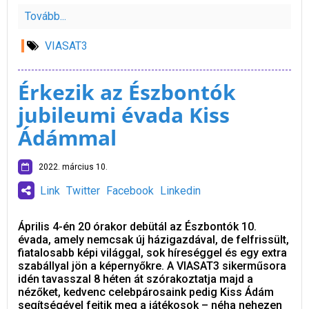
Tovább...
VIASAT3
Érkezik az Észbontók
jubileumi évada Kiss
Ádámmal
2022. március 10.
Link
Twitter
Facebook
Linkedin
Április 4-én 20 órakor debütál az Észbontók 10.
évada, amely nemcsak új házigazdával, de felfrissült,
fiatalosabb képi világgal, sok híreséggel és egy extra
szabállyal jön a képernyőkre. A VIASAT3 sikerműsora
idén tavasszal 8 héten át szórakoztatja majd a
nézőket, kedvenc celebpárosaink pedig Kiss Ádám
segítségével fejtik meg a játékosok – néha nehezen