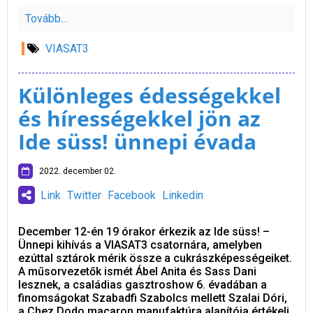
Tovább...
VIASAT3
Különleges édességekkel
és hírességekkel jön az
Ide süss! ünnepi évada
2022. december 02.
Link
Twitter
Facebook
Linkedin
December 12-én 19 órakor érkezik az Ide süss! –
Ünnepi kihívás a VIASAT3 csatornára, amelyben
ezúttal sztárok mérik össze a cukrászképességeiket.
A műsorvezetők ismét Ábel Anita és Sass Dani
lesznek, a családias gasztroshow 6. évadában a
finomságokat Szabadfi Szabolcs mellett Szalai Dóri,
a Chez Dodo macaron manufaktúra alapítója értékeli.