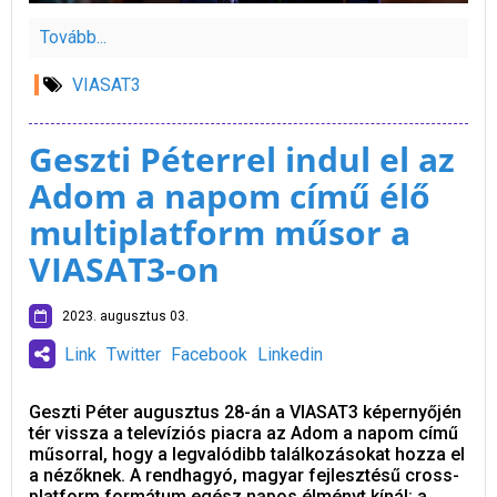
Tovább...
VIASAT3
Geszti Péterrel indul el az
Adom a napom című élő
multiplatform műsor a
VIASAT3-on
2023. augusztus 03.
Link
Twitter
Facebook
Linkedin
Geszti Péter augusztus 28-án a VIASAT3 képernyőjén
tér vissza a televíziós piacra az Adom a napom című
műsorral, hogy a legvalódibb találkozásokat hozza el
a nézőknek. A rendhagyó, magyar fejlesztésű cross-
platform formátum egész napos élményt kínál: a