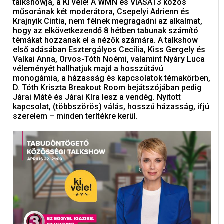
talkshowja, a Ki vele! A WMN és VIASAT3 közös
műsorának két moderátora, Csepelyi Adrienn és
Krajnyik Cintia, nem félnek megragadni az alkalmat,
hogy az elkövetkezendő 8 hétben tabunak számító
témákat hozzanak el a nézők számára. A talkshow
első adásában Esztergályos Cecília, Kiss Gergely és
Valkai Anna, Orvos-Tóth Noémi, valamint Nyáry Luca
véleményét hallhatjuk majd a hosszútávú
monogámia, a házasság és kapcsolatok témakörben,
D. Tóth Kriszta Breakout Room bejátszójában pedig
Járai Máté és Járai Kíra lesz a vendég. Nyitott
kapcsolat, (többszörös) válás, hosszú házasság, ifjú
szerelem – minden terítékre kerül.