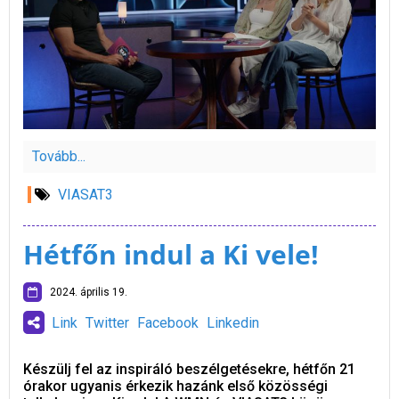
Tovább...
VIASAT3
Hétfőn indul a Ki vele!
2024. április 19.
Link
Twitter
Facebook
Linkedin
Készülj fel az inspiráló beszélgetésekre, hétfőn 21
órakor ugyanis érkezik hazánk első közösségi