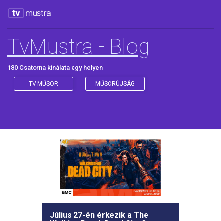
TvMustra - Blog
180 Csatorna kínálata egy helyen
TV MŰSOR
MŰSORÚJSÁG
Július 27-én érkezik a The