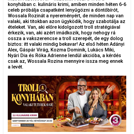
konyhában c. kulináris krimi, amiben minden héten 6-6
celeb próbálja csapatként lenyűgözni a döntőbírót,
Wossala Rozinát a nyereményért, de minden nap van
valaki, aki titokban azon ügyködik, hogy szabotálja az
ételeket. Van, aki előre kidolgozott troll stratégiával
érkezik, van, aki azért imádkozik, hogy nehogy rá
ossza a vakszerencse a troll szerepét, de egy dolog
biztos: itt valaki mindig bekavar! Az első héten Adányi
Alex, Gáspár Virág, Kozma Dominik, Lukács Miki,
Nyári Dia és Róka Adrienne lendül akcióba, a kérdés
csak az, Wossala Rozina mennyire issza meg ennek
a levét.