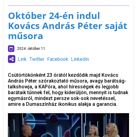
Október 24-én indul
Kovács András Péter saját
műsora
2024. október 11.
Link
Twitter
Facebook
Linkedin
Csütörtökönként 23 órától kezdődik majd Kovács
András Péter szórakoztató műsora, avagy barátság-
talkshowja, a KAPóra, ahol hírességek és legjobb
barátaik tűnnek fel, hogy kiderüljön, mennyit is tudnak
egymásról, mindezt persze sok-sok nevetéssel,
amire a Dumaszínház ikonikus alakja a garancia.