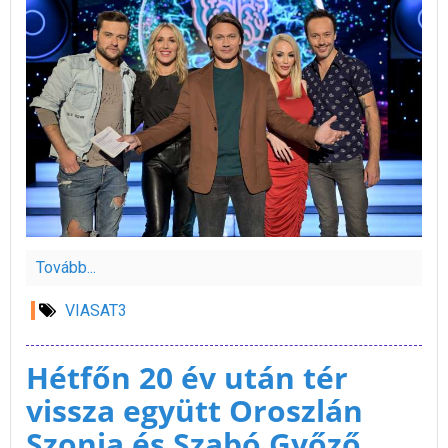
Tovább...
VIASAT3
Hétfőn 20 év után tér
vissza együtt Oroszlán
Szonja és Szabó Győző