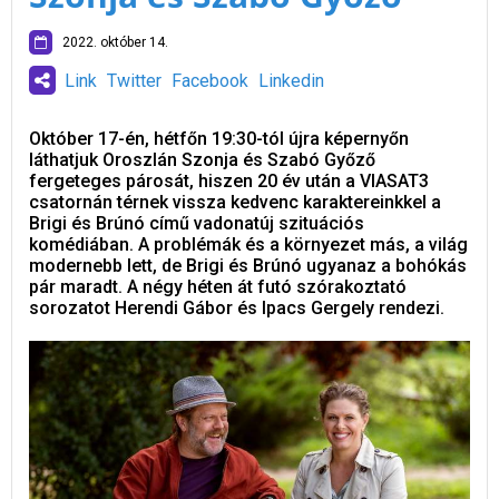
2022. október 14.
Link
Twitter
Facebook
Linkedin
Október 17-én, hétfőn 19:30-tól újra képernyőn
láthatjuk Oroszlán Szonja és Szabó Győző
fergeteges párosát, hiszen 20 év után a VIASAT3
csatornán térnek vissza kedvenc karaktereinkkel a
Brigi és Brúnó című vadonatúj szituációs
komédiában. A problémák és a környezet más, a világ
modernebb lett, de Brigi és Brúnó ugyanaz a bohókás
pár maradt. A négy héten át futó szórakoztató
sorozatot Herendi Gábor és Ipacs Gergely rendezi.