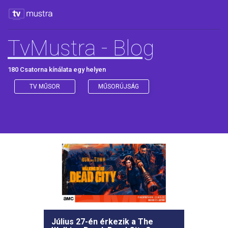
TvMustra - Blog
180 Csatorna kínálata egy helyen
TV MŰSOR
MŰSORÚJSÁG
Július 27-én érkezik a The