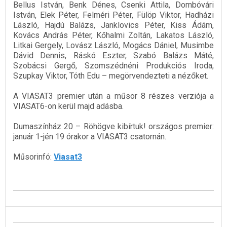
Bellus István, Benk Dénes, Csenki Attila, Dombóvári
István, Elek Péter, Felméri Péter, Fülöp Viktor, Hadházi
László, Hajdú Balázs, Janklovics Péter, Kiss Ádám,
Kovács András Péter, Kőhalmi Zoltán, Lakatos László,
Litkai Gergely, Lovász László, Mogács Dániel, Musimbe
Dávid Dennis, Ráskó Eszter, Szabó Balázs Máté,
Szobácsi Gergő, Szomszédnéni Produkciós Iroda,
Szupkay Viktor, Tóth Edu – megörvendezteti a nézőket.
A VIASAT3 premier után a műsor 8 részes verziója a
VIASAT6-on kerül majd adásba.
Dumaszínház 20 – Röhögve kibírtuk! országos premier:
január 1-jén 19 órakor a VIASAT3 csatornán.
Műsorinfó:
Viasat3