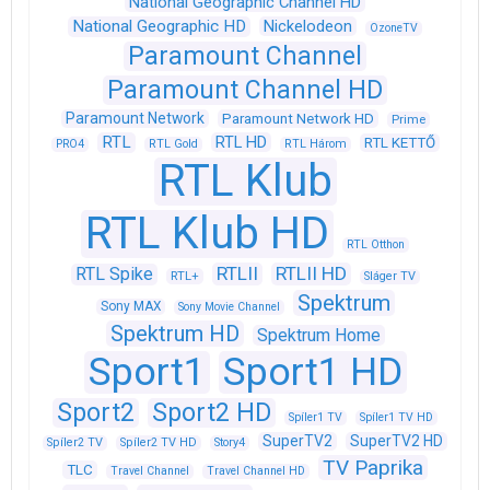
National Geographic Channel HD
National Geographic HD
Nickelodeon
OzoneTV
Paramount Channel
Paramount Channel HD
Paramount Network
Paramount Network HD
Prime
RTL
RTL HD
RTL KETTŐ
PRO4
RTL Gold
RTL Három
RTL Klub
RTL Klub HD
RTL Otthon
RTLII
RTLII HD
RTL Spike
RTL+
Sláger TV
Spektrum
Sony MAX
Sony Movie Channel
Spektrum HD
Spektrum Home
Sport1
Sport1 HD
Sport2
Sport2 HD
Spíler1 TV
Spíler1 TV HD
SuperTV2
SuperTV2 HD
Spíler2 TV
Spíler2 TV HD
Story4
TV Paprika
TLC
Travel Channel
Travel Channel HD