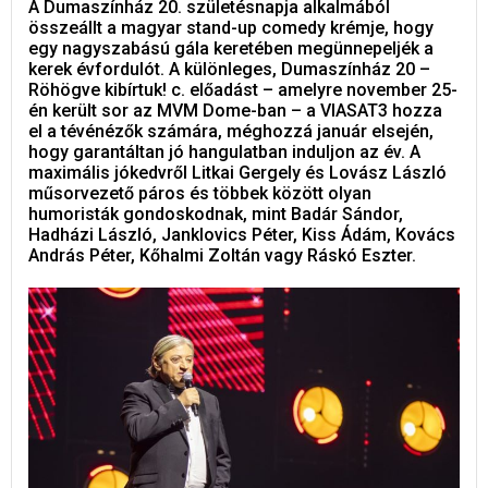
A Dumaszínház 20. születésnapja alkalmából
összeállt a magyar stand-up comedy krémje, hogy
egy nagyszabású gála keretében megünnepeljék a
kerek évfordulót. A különleges, Dumaszínház 20 –
Röhögve kibírtuk! c. előadást – amelyre november 25-
én került sor az MVM Dome-ban – a VIASAT3 hozza
el a tévénézők számára, méghozzá január elsején,
hogy garantáltan jó hangulatban induljon az év. A
maximális jókedvről Litkai Gergely és Lovász László
műsorvezető páros és többek között olyan
humoristák gondoskodnak, mint Badár Sándor,
Hadházi László, Janklovics Péter, Kiss Ádám, Kovács
András Péter, Kőhalmi Zoltán vagy Ráskó Eszter.