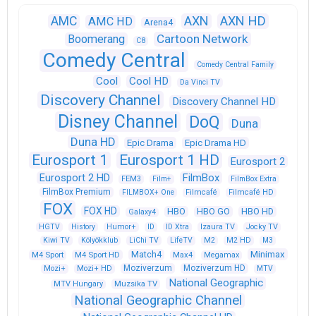
AXN
AXN HD
AMC
AMC HD
Arena4
Cartoon Network
Boomerang
C8
Comedy Central
Comedy Central Family
Cool
Cool HD
Da Vinci TV
Discovery Channel
Discovery Channel HD
Disney Channel
DoQ
Duna
Duna HD
Epic Drama
Epic Drama HD
Eurosport 1
Eurosport 1 HD
Eurosport 2
Eurosport 2 HD
FilmBox
FEM3
Film+
FilmBox Extra
FilmBox Premium
FILMBOX+ One
Filmcafé
Filmcafé HD
FOX
FOX HD
HBO
HBO GO
HBO HD
Galaxy4
HGTV
History
Humor+
ID
ID Xtra
Izaura TV
Jocky TV
Kiwi TV
Kölyökklub
LiChi TV
LifeTV
M2
M2 HD
M3
Match4
Minimax
M4 Sport
M4 Sport HD
Max4
Megamax
Moziverzum
Moziverzum HD
Mozi+
Mozi+ HD
MTV
National Geographic
Muzsika TV
MTV Hungary
National Geographic Channel