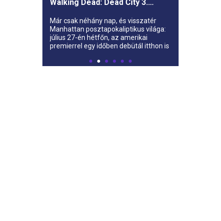
Walking Dead: Dead City 3.
évada az AMC-re
Már csak néhány nap, és visszatér
Manhattan posztapokaliptikus világa:
július 27-én hétfőn, az amerikai
premierrel egy időben debütál itthon is
az AMC-n a The Walking Dead: Dead
City harmadik évada.