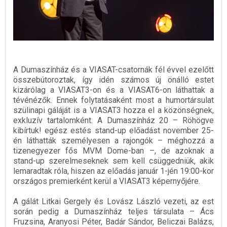
A Dumaszínház és a VIASAT-csatornák fél évvel ezelőtt
összebútoroztak, így idén számos új önálló estet
kizárólag a VIASAT3-on és a VIASAT6-on láthattak a
tévénézők. Ennek folytatásaként most a humortársulat
szülinapi gáláját is a VIASAT3 hozza el a közönségnek,
exkluzív tartalomként. A Dumaszínház 20 – Röhögve
kibírtuk! egész estés stand-up előadást november 25-
én láthatták személyesen a rajongók – méghozzá a
tizenegyezer fős MVM Dome-ban –, de azoknak a
stand-up szerelmeseknek sem kell csüggedniük, akik
lemaradtak róla, hiszen az előadás január 1-jén 19:00-kor
országos premierként kerül a VIASAT3 képernyőjére.
A gálát Litkai Gergely és Lovász László vezeti, az est
során pedig a Dumaszínház teljes társulata – Ács
Fruzsina, Aranyosi Péter, Badár Sándor, Beliczai Balázs,