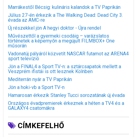
Marrákestől Bécsig: kulináris kalandok a TV Paprikán
Július 27-én érkezik a The Walking Dead: Dead City 3.
évada az AMC-re
Új részekkel jön A hegyi doktor - Újra rendel
Művészettől a gyermeki csodáig – varázslatos
történetek a képernyőn a megújult FILMBOX+ One
műsorán
Vadonatúj pályáról közvetít NASCAR futamot az ARENA4
sport televízió
Jön a FINAL4 a Sport TV-n: a sztárcsapatok mellett a
Veszprém ifistái is ott lesznek Kölnben
Mediterrán nyár a TV Paprikán
Jön a hoki-vb a Sport TV-n
Hamarosan érkezik Stanley Tucci sorozatának új évada
Országos évadpremierek érkeznek a héten a TV4 és a
GALAXY4 csatornákra
CÍMKEFELHŐ