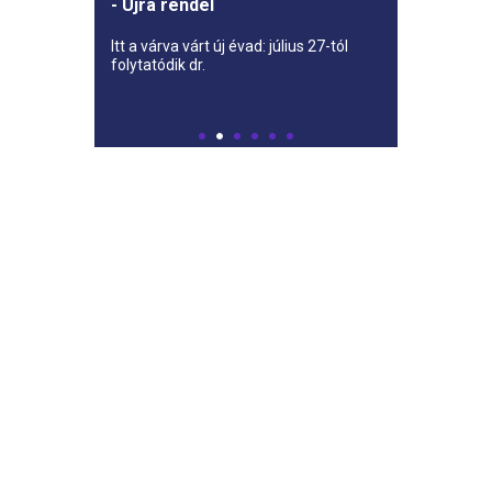
- Újra rendel
Itt a várva várt új évad: július 27-tól
folytatódik dr.