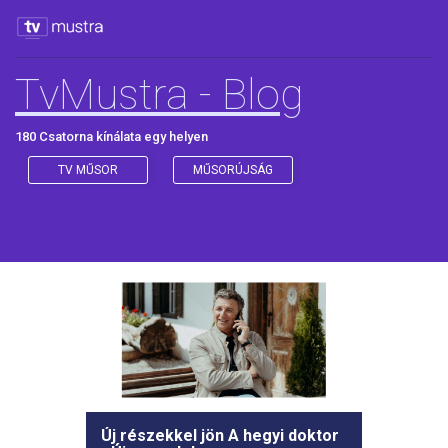
TvMustra - Blog
180 Csatorna kínálata egy helyen
TV MŰSOR
MŰSORÚJSÁG
Új részekkel jön A hegyi doktor