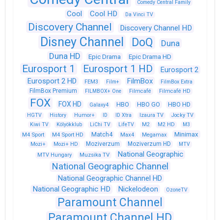
Comedy Central Family
Cool
Cool HD
Da Vinci TV
Discovery Channel
Discovery Channel HD
Disney Channel
DoQ
Duna
Duna HD
Epic Drama
Epic Drama HD
Eurosport 1
Eurosport 1 HD
Eurosport 2
Eurosport 2 HD
FilmBox
FEM3
Film+
FilmBox Extra
FilmBox Premium
FILMBOX+ One
Filmcafé
Filmcafé HD
FOX
FOX HD
HBO
HBO GO
HBO HD
Galaxy4
HGTV
History
Humor+
ID
ID Xtra
Izaura TV
Jocky TV
Kiwi TV
Kölyökklub
LiChi TV
LifeTV
M2
M2 HD
M3
Match4
Minimax
M4 Sport
M4 Sport HD
Max4
Megamax
Moziverzum
Moziverzum HD
Mozi+
Mozi+ HD
MTV
National Geographic
Muzsika TV
MTV Hungary
National Geographic Channel
National Geographic Channel HD
National Geographic HD
Nickelodeon
OzoneTV
Paramount Channel
Paramount Channel HD