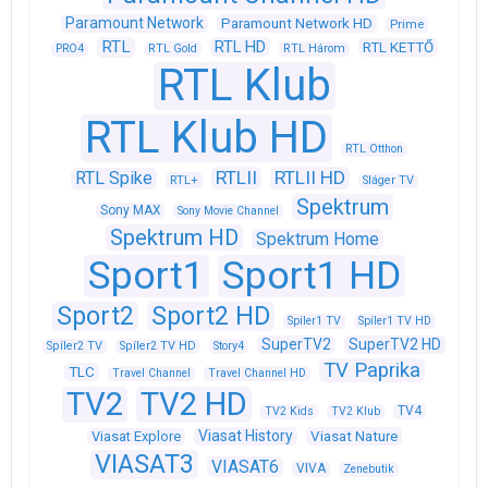
Paramount Network
Paramount Network HD
Prime
RTL
RTL HD
RTL KETTŐ
PRO4
RTL Gold
RTL Három
RTL Klub
RTL Klub HD
RTL Otthon
RTLII
RTLII HD
RTL Spike
RTL+
Sláger TV
Spektrum
Sony MAX
Sony Movie Channel
Spektrum HD
Spektrum Home
Sport1
Sport1 HD
Sport2
Sport2 HD
Spíler1 TV
Spíler1 TV HD
SuperTV2
SuperTV2 HD
Spíler2 TV
Spíler2 TV HD
Story4
TV Paprika
TLC
Travel Channel
Travel Channel HD
TV2
TV2 HD
TV4
TV2 Kids
TV2 Klub
Viasat History
Viasat Explore
Viasat Nature
VIASAT3
VIASAT6
VIVA
Zenebutik