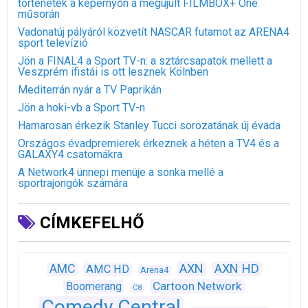
történetek a képernyőn a megújult FILMBOX+ One
műsorán
Vadonatúj pályáról közvetít NASCAR futamot az ARENA4
sport televízió
Jön a FINAL4 a Sport TV-n: a sztárcsapatok mellett a
Veszprém ifistái is ott lesznek Kölnben
Mediterrán nyár a TV Paprikán
Jön a hoki-vb a Sport TV-n
Hamarosan érkezik Stanley Tucci sorozatának új évada
Országos évadpremierek érkeznek a héten a TV4 és a
GALAXY4 csatornákra
A Network4 ünnepi menüje a sonka mellé a
sportrajongók számára
CÍMKEFELHŐ
AXN
AXN HD
AMC
AMC HD
Arena4
Cartoon Network
Boomerang
C8
Comedy Central