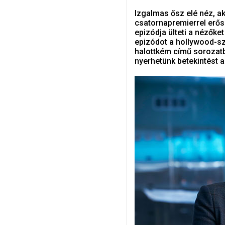
Izgalmas ősz elé néz, ak
csatornapremierrel erős
epizódja ülteti a nézőket
epizódot a hollywood-sz
halottkém című sorozatba
nyerhetünk betekintést a