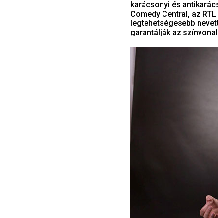
karácsonyi és antikarács
Comedy Central, az RTL
legtehetségesebb nevett
garantálják az színvona