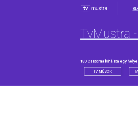
BL
TvMustra -
180 Csatorna kínálata egy helye
TV MŰSOR
M