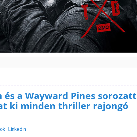
 és a Wayward Pines sorozatt
t ki minden thriller rajongó
ok
Linkedin