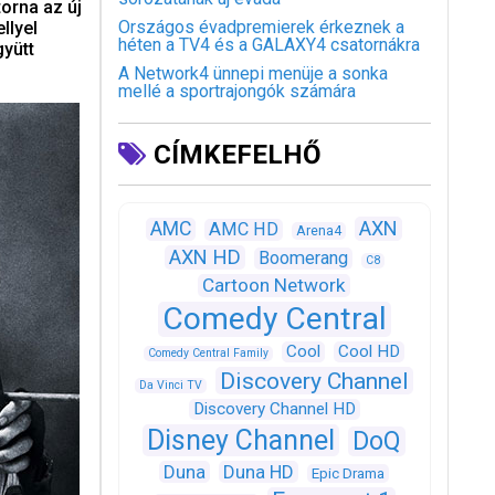
torna az új
Országos évadpremierek érkeznek a
llyel
héten a TV4 és a GALAXY4 csatornákra
gyütt
A Network4 ünnepi menüje a sonka
mellé a sportrajongók számára
CÍMKEFELHŐ
AXN
AMC
AMC HD
Arena4
AXN HD
Boomerang
C8
Cartoon Network
Comedy Central
Cool
Cool HD
Comedy Central Family
Discovery Channel
Da Vinci TV
Discovery Channel HD
Disney Channel
DoQ
Duna
Duna HD
Epic Drama