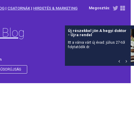
Megosztás:
OG
|
CSATORNÁK
|
HIRDETÉS & MARKETING
 Blog
Új részekkel jön A hegyi doktor
- Újra rendel
Itt a várva várt új évad: július 27-tól
folytatódik dr.
n
ŰSORÚJSÁG