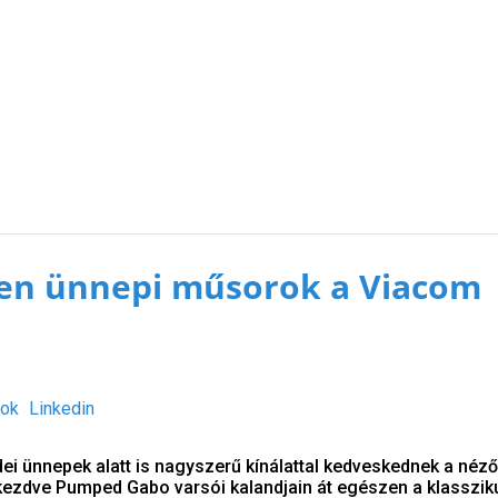
len ünnepi műsorok a Viacom
ok
Linkedin
ei ünnepek alatt is nagyszerű kínálattal kedveskednek a néző
 kezdve Pumped Gabo varsói kalandjain át egészen a klasszik