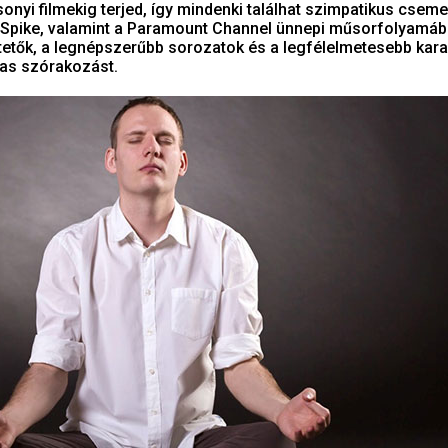
onyi filmekig terjed, így mindenki találhat szimpatikus cseme
 Spike, valamint a Paramount Channel ünnepi műsorfolyamáb
etők, a legnépszerűbb sorozatok és a legfélelmetesebb kara
las szórakozást.