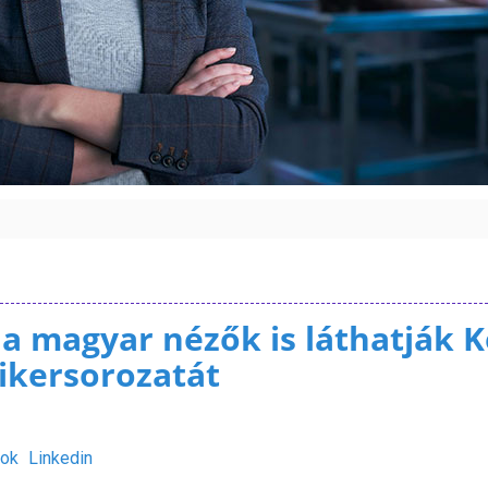
 magyar nézők is láthatják K
sikersorozatát
ok
Linkedin