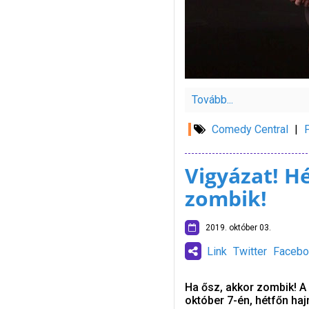
Tovább...
Comedy Central
|
Vigyázat! H
zombik!
2019. október 03.
Link
Twitter
Facebo
Ha ősz, akkor zombik! A 
október 7-én, hétfőn haj