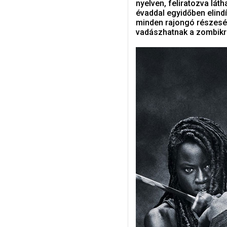
nyelven, feliratozva lát
évaddal egyidőben elindít
minden rajongó részesév
vadászhatnak a zombikr