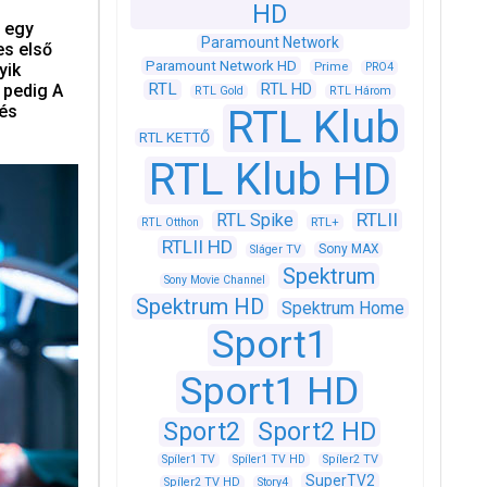
HD
s egy
Paramount Network
es első
Paramount Network HD
Prime
yik
PRO4
RTL
RTL HD
 pedig A
RTL Gold
RTL Három
 és
RTL Klub
RTL KETTŐ
RTL Klub HD
RTLII
RTL Spike
RTL+
RTL Otthon
RTLII HD
Sony MAX
Sláger TV
Spektrum
Sony Movie Channel
Spektrum HD
Spektrum Home
Sport1
Sport1 HD
Sport2
Sport2 HD
Spíler1 TV
Spíler1 TV HD
Spíler2 TV
SuperTV2
Spíler2 TV HD
Story4