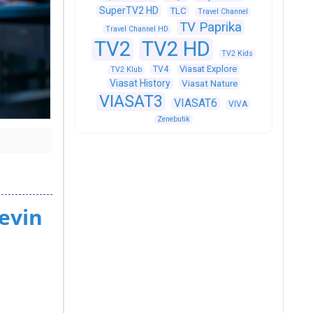
SuperTV2 HD
TLC
Travel Channel
TV Paprika
Travel Channel HD
TV2
TV2 HD
TV2 Kids
Viasat Explore
TV4
TV2 Klub
Viasat History
Viasat Nature
VIASAT3
VIASAT6
VIVA
Zenebutik
evin