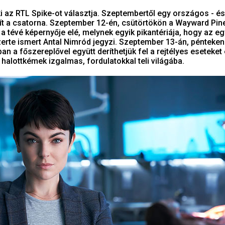
i az RTL Spike-ot választja. Szeptembertől egy országos - é
ít a csatorna. Szeptember 12-én, csütörtökön a Wayward Pin
 a tévé képernyője elé, melynek egyik pikantériája, hogy az eg
erte ismert Antal Nimród jegyzi. Szeptember 13-án, pénteken
n a főszereplővel együtt deríthetjük fel a rejtélyes eseteket
 halottkémek izgalmas, fordulatokkal teli világába.