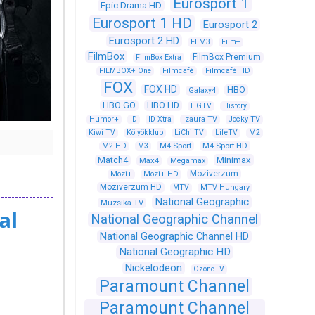
Eurosport 1
Epic Drama HD
Eurosport 1 HD
Eurosport 2
Eurosport 2 HD
FEM3
Film+
FilmBox
FilmBox Premium
FilmBox Extra
FILMBOX+ One
Filmcafé
Filmcafé HD
FOX
FOX HD
HBO
Galaxy4
HBO GO
HBO HD
HGTV
History
Humor+
ID
ID Xtra
Izaura TV
Jocky TV
Kiwi TV
Kölyökklub
LiChi TV
LifeTV
M2
M4 Sport
M4 Sport HD
M2 HD
M3
Match4
Minimax
Max4
Megamax
Moziverzum
Mozi+
Mozi+ HD
Moziverzum HD
MTV
MTV Hungary
National Geographic
Muzsika TV
al
National Geographic Channel
National Geographic Channel HD
National Geographic HD
Nickelodeon
OzoneTV
Paramount Channel
Paramount Channel