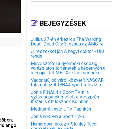
BEJEGYZÉSEK
Július 27-én érkezik a The Walking
Dead: Dead City 3. évada az AMC-re
Új részekkel jön A hegyi doktor - Újra
rendel
Művészettől a gyermeki csodáig –
varázslatos történetek a képernyőn a
megújult FILMBOX+ One műsorán
Vadonatúj pályáról közvetít NASCAR
futamot az ARENA4 sport televízió
Jön a FINAL4 a Sport TV-n: a
sztárcsapatok mellett a Veszprém
ifistái is ott lesznek Kölnben
Mediterrán nyár a TV Paprikán
Jön a hoki-vb a Sport TV-n
időben,
Hamarosan érkezik Stanley Tucci
yis angol
sorozatának új évada