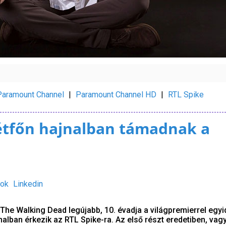
Paramount Channel
|
Paramount Channel HD
|
RTL Spike
étfőn hajnalban támadnak a
ok
Linkedin
The Walking Dead legújabb, 10. évadja a világpremierrel egy
nalban érkezik az RTL Spike-ra. Az első részt eredetiben, vag