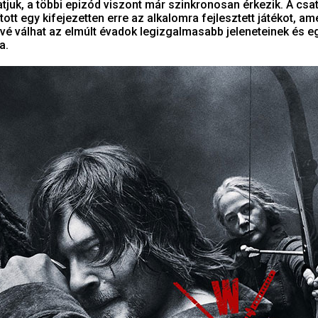
hatjuk, a többi epizód viszont már szinkronosan érkezik. A csa
ott egy kifejezetten erre az alkalomra fejlesztett játékot, ame
é válhat az elmúlt évadok legizgalmasabb jeleneteinek és e
a.