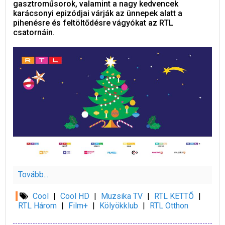
gasztroműsorok, valamint a nagy kedvencek
karácsonyi epizódjai várják az ünnepek alatt a
pihenésre és feltöltődésre vágyókat az RTL
csatornáin.
Tovább...
Cool
|
Cool HD
|
Muzsika TV
|
RTL KETTŐ
|
RTL Három
|
Film+
|
Kölyökklub
|
RTL Otthon