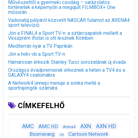
Művészettől a gyermeki csodáig – varázslatos
történetek a képernyőn a megújult FILMBOX+ One
műsorán
Vadonatúj pályáról közvetít NASCAR futamot az ARENA4
sport televízió
Jön a FINAL4 a Sport TV-n: a sztárcsapatok mellett a
Veszprém ifistái is ott lesznek Kölnben
Mediterrán nyár a TV Paprikán
Jön a hoki-vb a Sport TV-n
Hamarosan érkezik Stanley Tucci sorozatának új évada
Országos évadpremierek érkeznek a héten a TV4 és a
GALAXY4 csatornákra
A Network4 ünnepi menüje a sonka mellé a
sportrajongók számára
CÍMKEFELHŐ
AXN
AXN HD
AMC
AMC HD
Arena4
Cartoon Network
Boomerang
C8