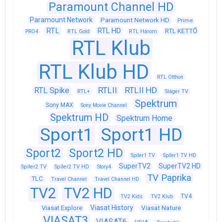
Paramount Channel HD
Paramount Network
Paramount Network HD
Prime
RTL
RTL HD
RTL KETTŐ
PRO4
RTL Gold
RTL Három
RTL Klub
RTL Klub HD
RTL Otthon
RTLII
RTLII HD
RTL Spike
RTL+
Sláger TV
Spektrum
Sony MAX
Sony Movie Channel
Spektrum HD
Spektrum Home
Sport1
Sport1 HD
Sport2
Sport2 HD
Spíler1 TV
Spíler1 TV HD
SuperTV2
SuperTV2 HD
Spíler2 TV
Spíler2 TV HD
Story4
TV Paprika
TLC
Travel Channel
Travel Channel HD
TV2
TV2 HD
TV4
TV2 Kids
TV2 Klub
Viasat History
Viasat Explore
Viasat Nature
VIASAT3
VIASAT6