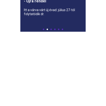
- Újra rendel
Itt a várva várt új évad: július 27-tól
folytatódik dr.