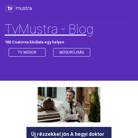
TvMustra - Blog
180 Csatorna kínálata egy helyen
TV MŰSOR
MŰSORÚJSÁG
Új részekkel jön A hegyi doktor