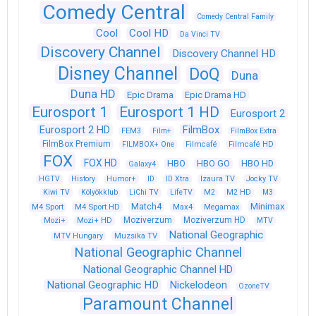
Comedy Central
Comedy Central Family
Cool
Cool HD
Da Vinci TV
Discovery Channel
Discovery Channel HD
Disney Channel
DoQ
Duna
Duna HD
Epic Drama
Epic Drama HD
Eurosport 1
Eurosport 1 HD
Eurosport 2
Eurosport 2 HD
FilmBox
FEM3
Film+
FilmBox Extra
FilmBox Premium
FILMBOX+ One
Filmcafé
Filmcafé HD
FOX
FOX HD
HBO
HBO GO
HBO HD
Galaxy4
HGTV
History
Humor+
ID
ID Xtra
Izaura TV
Jocky TV
Kiwi TV
Kölyökklub
LiChi TV
LifeTV
M2
M2 HD
M3
Match4
Minimax
M4 Sport
M4 Sport HD
Max4
Megamax
Moziverzum
Moziverzum HD
Mozi+
Mozi+ HD
MTV
National Geographic
Muzsika TV
MTV Hungary
National Geographic Channel
National Geographic Channel HD
National Geographic HD
Nickelodeon
OzoneTV
Paramount Channel