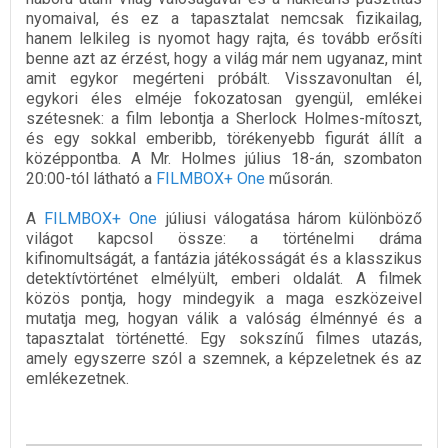
nyomaival, és ez a tapasztalat nemcsak fizikailag,
hanem lelkileg is nyomot hagy rajta, és tovább erősíti
benne azt az érzést, hogy a világ már nem ugyanaz, mint
amit egykor megérteni próbált. Visszavonultan él,
egykori éles elméje fokozatosan gyengül, emlékei
szétesnek: a film lebontja a Sherlock Holmes-mítoszt,
és egy sokkal emberibb, törékenyebb figurát állít a
középpontba. A Mr. Holmes július 18-án, szombaton
20:00-tól látható a
FILMBOX+ One
műsorán.
A
FILMBOX+ One
júliusi válogatása három különböző
világot kapcsol össze: a történelmi dráma
kifinomultságát, a fantázia játékosságát és a klasszikus
detektívtörténet elmélyült, emberi oldalát. A filmek
közös pontja, hogy mindegyik a maga eszközeivel
mutatja meg, hogyan válik a valóság élménnyé és a
tapasztalat történetté. Egy sokszínű filmes utazás,
amely egyszerre szól a szemnek, a képzeletnek és az
emlékezetnek.