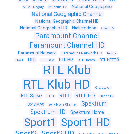
Moziverzum
Moziverzum HD
Mozi+
Mozi+ HD
MTV
National Geographic
Muzsika TV
MTV Hungary
National Geographic Channel
National Geographic Channel HD
National Geographic HD
Nickelodeon
OzoneTV
Paramount Channel
Paramount Channel HD
Paramount Network
Paramount Network HD
Prime
RTL
RTL HD
RTL KETTŐ
PRO4
RTL Gold
RTL Három
RTL Klub
RTL Klub HD
RTL Otthon
RTLII
RTLII HD
RTL Spike
RTL+
Sláger TV
Spektrum
Sony MAX
Sony Movie Channel
Spektrum HD
Spektrum Home
Sport1
Sport1 HD
Sport2
Sport2 HD