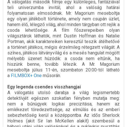
A válogatás második filmje egy különleges, fantáziával
teli univerzumba invitál, ahol a valóság határai
folyamatosan elmosódnak. Mr. Magorium meseboltja
egy olyan játékbolt története, amely nem csupán üzlet,
hanem élő, lélegző világ, ahol minden tárgyban ott rejlik a
csoda lehetősége. A film főszerepeiben olyan
világsztárok láthatók, mint Dustin Hoffman és Natalie
Portman, akik karaktereiken keresztül teszik átélhetővé
a történet játékos, mégis érzelmileg rétegzett világát. A
színes, játékos látványvilág és a mesés hangulat mögött
mélyebb üzenet húzódik: a csoda nem eltűnik, ha
hiszünk benne, tovább létezik. A Mr. Magorium
meseboltja július 11-én, szombaton 20:00-tól látható
a
FILMBOX+ One
műsorán.
Egy legenda csendes visszhangjai
A válogatás utolsó darabja a világ legismertebb
detektívjét egészen szokatlan fényben mutatja meg:
nem a bűnügyek logikai precizitása, hanem az
emlékezet töredezettsége, az elmúlás és az emberi
sebezhetőség kerül a középpontba. Az idős Sherlock
Holmes (akit Sir Ian McKellen alakít) szembesül a
háború utáni világ valóságával és a nukleáris pusztítás