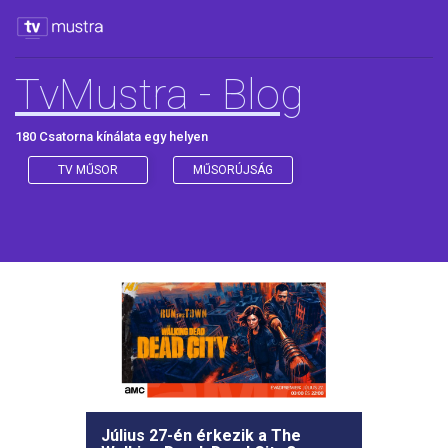
TvMustra - Blog
180 Csatorna kínálata egy helyen
TV MŰSOR
MŰSORÚJSÁG
Július 27-én érkezik a The