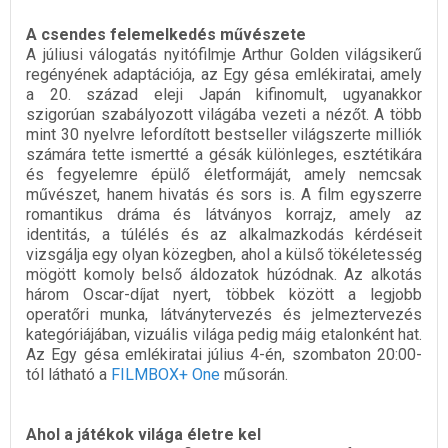
A csendes felemelkedés művészete
A júliusi válogatás nyitófilmje Arthur Golden világsikerű
regényének adaptációja, az Egy gésa emlékiratai, amely
a 20. század eleji Japán kifinomult, ugyanakkor
szigorúan szabályozott világába vezeti a nézőt. A több
mint 30 nyelvre lefordított bestseller világszerte milliók
számára tette ismertté a gésák különleges, esztétikára
és fegyelemre épülő életformáját, amely nemcsak
művészet, hanem hivatás és sors is. A film egyszerre
romantikus dráma és látványos korrajz, amely az
identitás, a túlélés és az alkalmazkodás kérdéseit
vizsgálja egy olyan közegben, ahol a külső tökéletesség
mögött komoly belső áldozatok húzódnak. Az alkotás
három Oscar-díjat nyert, többek között a legjobb
operatőri munka, látványtervezés és jelmeztervezés
kategóriájában, vizuális világa pedig máig etalonként hat.
Az Egy gésa emlékiratai július 4-én, szombaton 20:00-
tól látható a
FILMBOX+ One
műsorán.
Ahol a játékok világa életre kel