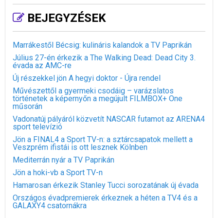
BEJEGYZÉSEK
Marrákestől Bécsig: kulináris kalandok a TV Paprikán
Július 27-én érkezik a The Walking Dead: Dead City 3.
évada az AMC-re
Új részekkel jön A hegyi doktor - Újra rendel
Művészettől a gyermeki csodáig – varázslatos
történetek a képernyőn a megújult FILMBOX+ One
műsorán
Vadonatúj pályáról közvetít NASCAR futamot az ARENA4
sport televízió
Jön a FINAL4 a Sport TV-n: a sztárcsapatok mellett a
Veszprém ifistái is ott lesznek Kölnben
Mediterrán nyár a TV Paprikán
Jön a hoki-vb a Sport TV-n
Hamarosan érkezik Stanley Tucci sorozatának új évada
Országos évadpremierek érkeznek a héten a TV4 és a
GALAXY4 csatornákra