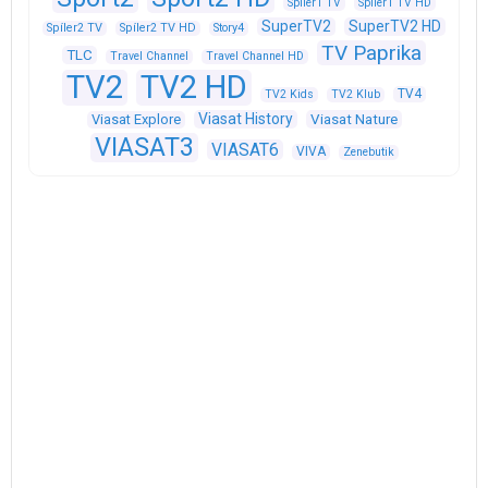
Spíler1 TV
Spíler1 TV HD
SuperTV2
SuperTV2 HD
Spíler2 TV
Spíler2 TV HD
Story4
TV Paprika
TLC
Travel Channel
Travel Channel HD
TV2
TV2 HD
TV4
TV2 Kids
TV2 Klub
Viasat History
Viasat Explore
Viasat Nature
VIASAT3
VIASAT6
VIVA
Zenebutik