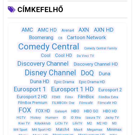
CÍMKEFELHŐ
AXN
AXN HD
AMC
AMC HD
Arena4
Cartoon Network
Boomerang
C8
Comedy Central
Comedy Central Family
Cool
Cool HD
Da Vinci TV
Discovery Channel
Discovery Channel HD
Disney Channel
DoQ
Duna
Duna HD
Epic Drama
Epic Drama HD
Eurosport 1
Eurosport 1 HD
Eurosport 2
Eurosport 2 HD
FilmBox
FEM3
Film+
FilmBox Extra
FilmBox Premium
FILMBOX+ One
Filmcafé
Filmcafé HD
FOX
FOX HD
HBO
HBO GO
HBO HD
Galaxy4
HGTV
History
Humor+
ID
ID Xtra
Izaura TV
Jocky TV
Kiwi TV
Kölyökklub
LiChi TV
LifeTV
M2
M2 HD
M3
Match4
Minimax
M4 Sport
M4 Sport HD
Max4
Megamax