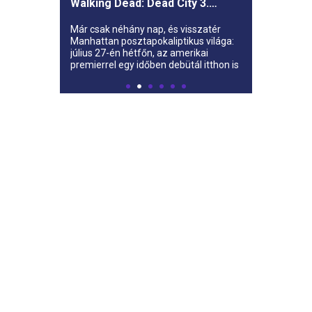
Walking Dead: Dead City 3.
évada az AMC-re
Már csak néhány nap, és visszatér
Manhattan posztapokaliptikus világa:
július 27-én hétfőn, az amerikai
premierrel egy időben debütál itthon is
az AMC-n a The Walking Dead: Dead
City harmadik évada.