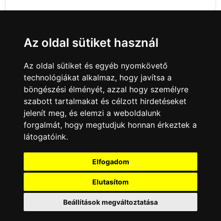
Az oldal sütiket használ
Az oldal sütiket és egyéb nyomkövető
technológiákat alkalmaz, hogy javítsa a
böngészési élményét, azzal hogy személyre
szabott tartalmakat és célzott hirdetéseket
jelenít meg, és elemzi a weboldalunk
forgalmát, hogy megtudjuk honnan érkeztek a
látogatóink.
Minden jog fenntartva © 2008 - 2026
4Web Kft.
Elfogadom
A csatornák a műsorváltoztatás jogát
fenntartják! A portál üzemeltetője semmiféle
Elutasítom
felelősséget nem vállal a weboldalon
megjelentetett hirdetések tartalmáért, illetve a
Beállítások megváltoztatása
hirdetésekhez feltöltött képekért!