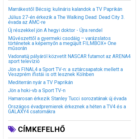
Marrákestől Bécsig: kulináris kalandok a TV Paprikán
Július 27-én érkezik a The Walking Dead: Dead City 3.
évada az AMC-re
Új részekkel jön A hegyi doktor - Újra rendel
Művészettől a gyermeki csodáig – varázslatos
történetek a képernyőn a megújult FILMBOX+ One
műsorán
Vadonatúj pályáról közvetít NASCAR futamot az ARENA4
sport televízió
Jön a FINAL4 a Sport TV-n: a sztárcsapatok mellett a
Veszprém ifistái is ott lesznek Kölnben
Mediterrán nyár a TV Paprikán
Jön a hoki-vb a Sport TV-n
Hamarosan érkezik Stanley Tucci sorozatának új évada
Országos évadpremierek érkeznek a héten a TV4 és a
GALAXY4 csatornákra
CÍMKEFELHŐ