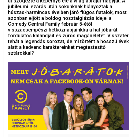
át szögezte a képernyő elé a világ apraját-nagyját. A
jubileumi lezárás után sokunknak hiányoztak a
húszas-harmincas éveiben járó flúgos fiatalok, most
azonban eljött a boldog nosztalgiázás ideje: a
Comedy Central Family február 5-étől
visszacsempészi hétköznapjainkba a hat jóbarát
fordulatos kalandjait és zűrös magánéletét. Visszatér
tehát a legendás sorozat, de mi történt a hosszú évek
alatt a kedvenc karaktereinket megtestesítő
sztárokkal?