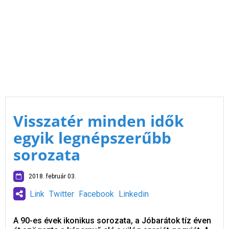
Visszatér minden idők
egyik legnépszerűbb
sorozata
2018. február 03.
Link
Twitter
Facebook
Linkedin
A 90-es évek ikonikus sorozata, a Jóbarátok tíz éven