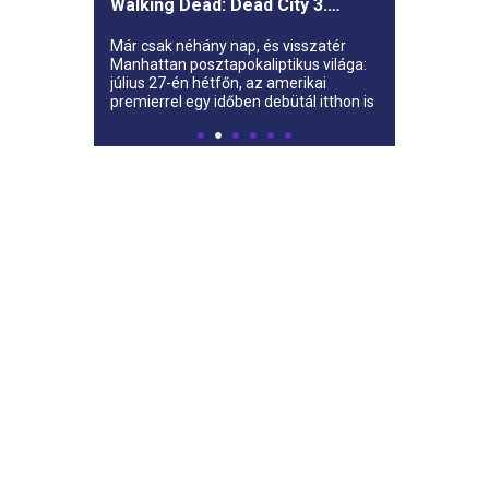
Walking Dead: Dead City 3.
évada az AMC-re
Már csak néhány nap, és visszatér
Manhattan posztapokaliptikus világa:
július 27-én hétfőn, az amerikai
premierrel egy időben debütál itthon is
az AMC-n a The Walking Dead: Dead
City harmadik évada.