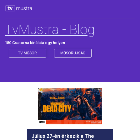
TvMustra - Blog
180 Csatorna kínálata egy helyen
TV MŰSOR
MŰSORÚJSÁG
Július 27-én érkezik a The