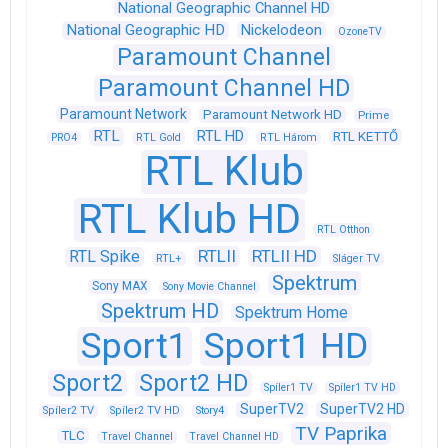
National Geographic Channel HD
National Geographic HD
Nickelodeon
OzoneTV
Paramount Channel
Paramount Channel HD
Paramount Network
Paramount Network HD
Prime
RTL
RTL HD
RTL KETTŐ
PRO4
RTL Gold
RTL Három
RTL Klub
RTL Klub HD
RTL Otthon
RTLII
RTLII HD
RTL Spike
RTL+
Sláger TV
Spektrum
Sony MAX
Sony Movie Channel
Spektrum HD
Spektrum Home
Sport1
Sport1 HD
Sport2
Sport2 HD
Spíler1 TV
Spíler1 TV HD
SuperTV2
SuperTV2 HD
Spíler2 TV
Spíler2 TV HD
Story4
TV Paprika
TLC
Travel Channel
Travel Channel HD