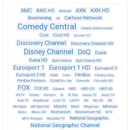
AXN
AXN HD
AMC
AMC HD
Arena4
Cartoon Network
Boomerang
C8
Comedy Central
Comedy Central Family
Cool
Cool HD
Da Vinci TV
Discovery Channel
Discovery Channel HD
Disney Channel
DoQ
Duna
Duna HD
Epic Drama
Epic Drama HD
Eurosport 1
Eurosport 1 HD
Eurosport 2
Eurosport 2 HD
FilmBox
FEM3
Film+
FilmBox Extra
FilmBox Premium
FILMBOX+ One
Filmcafé
Filmcafé HD
FOX
FOX HD
HBO
HBO GO
HBO HD
Galaxy4
HGTV
History
Humor+
ID
ID Xtra
Izaura TV
Jocky TV
Kiwi TV
Kölyökklub
LiChi TV
LifeTV
M2
M2 HD
M3
Match4
Minimax
M4 Sport
M4 Sport HD
Max4
Megamax
Moziverzum
Moziverzum HD
Mozi+
Mozi+ HD
MTV
National Geographic
Muzsika TV
MTV Hungary
National Geographic Channel