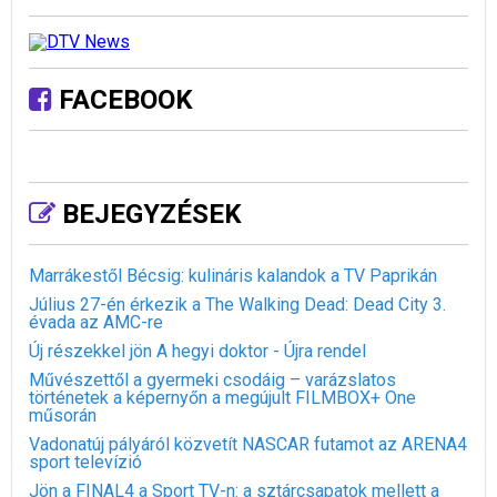
FACEBOOK
BEJEGYZÉSEK
Marrákestől Bécsig: kulináris kalandok a TV Paprikán
Július 27-én érkezik a The Walking Dead: Dead City 3.
évada az AMC-re
Új részekkel jön A hegyi doktor - Újra rendel
Művészettől a gyermeki csodáig – varázslatos
történetek a képernyőn a megújult FILMBOX+ One
műsorán
Vadonatúj pályáról közvetít NASCAR futamot az ARENA4
sport televízió
Jön a FINAL4 a Sport TV-n: a sztárcsapatok mellett a