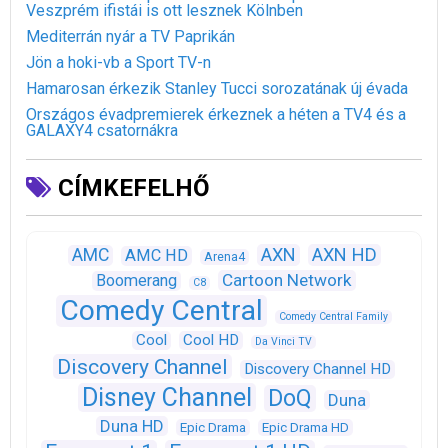
Veszprém ifistái is ott lesznek Kölnben
Mediterrán nyár a TV Paprikán
Jön a hoki-vb a Sport TV-n
Hamarosan érkezik Stanley Tucci sorozatának új évada
Országos évadpremierek érkeznek a héten a TV4 és a
GALAXY4 csatornákra
CÍMKEFELHŐ
AXN
AXN HD
AMC
AMC HD
Arena4
Cartoon Network
Boomerang
C8
Comedy Central
Comedy Central Family
Cool
Cool HD
Da Vinci TV
Discovery Channel
Discovery Channel HD
Disney Channel
DoQ
Duna
Duna HD
Epic Drama
Epic Drama HD