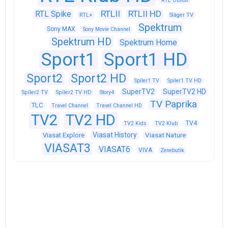
RTL Otthon
RTLII
RTLII HD
RTL Spike
RTL+
Sláger TV
Spektrum
Sony MAX
Sony Movie Channel
Spektrum HD
Spektrum Home
Sport1
Sport1 HD
Sport2
Sport2 HD
Spíler1 TV
Spíler1 TV HD
SuperTV2
SuperTV2 HD
Spíler2 TV
Spíler2 TV HD
Story4
TV Paprika
TLC
Travel Channel
Travel Channel HD
TV2
TV2 HD
TV4
TV2 Kids
TV2 Klub
Viasat History
Viasat Explore
Viasat Nature
VIASAT3
VIASAT6
VIVA
Zenebutik