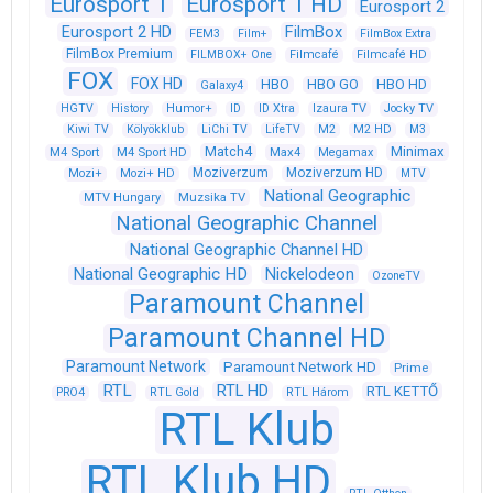
Eurosport 1
Eurosport 1 HD
Eurosport 2
Eurosport 2 HD
FilmBox
FEM3
Film+
FilmBox Extra
FilmBox Premium
FILMBOX+ One
Filmcafé
Filmcafé HD
FOX
FOX HD
HBO
HBO GO
HBO HD
Galaxy4
HGTV
History
Humor+
ID
ID Xtra
Izaura TV
Jocky TV
Kiwi TV
Kölyökklub
LiChi TV
LifeTV
M2
M2 HD
M3
Match4
Minimax
M4 Sport
M4 Sport HD
Max4
Megamax
Moziverzum
Moziverzum HD
Mozi+
Mozi+ HD
MTV
National Geographic
Muzsika TV
MTV Hungary
National Geographic Channel
National Geographic Channel HD
National Geographic HD
Nickelodeon
OzoneTV
Paramount Channel
Paramount Channel HD
Paramount Network
Paramount Network HD
Prime
RTL
RTL HD
RTL KETTŐ
PRO4
RTL Gold
RTL Három
RTL Klub
RTL Klub HD