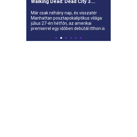
Walking Dead: Dead City 3.
évada az AMC-re
Már csak néhány nap, és visszatér
Manhattan posztapokaliptikus világa:
július 27-én hétfőn, az amerikai
premierrel egy időben debütál itthon is
az AMC-n a The Walking Dead: Dead
City harmadik évada.