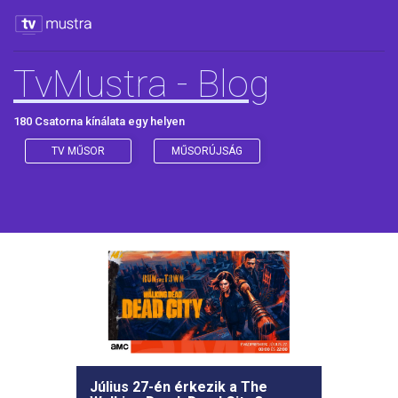
TvMustra - Blog
180 Csatorna kínálata egy helyen
TV MŰSOR
MŰSORÚJSÁG
Július 27-én érkezik a The