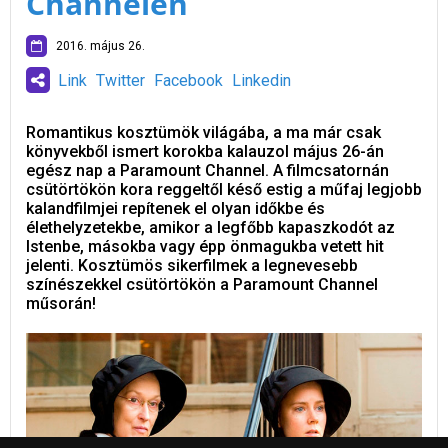
Channelen
2016. május 26.
Link
Twitter
Facebook
Linkedin
Romantikus kosztümök világába, a ma már csak
könyvekből ismert korokba kalauzol május 26-án
egész nap a Paramount Channel. A filmcsatornán
csütörtökön kora reggeltől késő estig a műfaj legjobb
kalandfilmjei repítenek el olyan időkbe és
élethelyzetekbe, amikor a legfőbb kapaszkodót az
Istenbe, másokba vagy épp önmagukba vetett hit
jelenti. Kosztümös sikerfilmek a legnevesebb
színészekkel csütörtökön a Paramount Channel
műsorán!