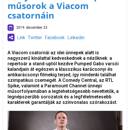
műsorok a Viacom
csatornáin
2019. december 23.
Link
Twitter
Facebook
Linkedin
A Viacom csatornái az idei ünnepek alatt is
nagyszerű kínálattal kedveskednek a nézőknek: a
repertoár a stand-uptól kezdve Pumped Gabo varsói
kalandjain át egészen a klasszikus karácsonyi és
antikarácsonyi filmekig terjed, így mindenki találhat
szimpatikus csemegét. A Comedy Central, az RTL
Spike, valamint a Paramount Channel ünnepi
műsorfolyamában a legtehetségesebb nevettetők, a
legnépszerűbb sorozatok és a legfélelmetesebb
karakterek garantálják az színvonalas szórakozást.