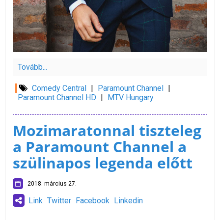
Tovább...
Comedy Central
|
Paramount Channel
|
Paramount Channel HD
|
MTV Hungary
Mozimaratonnal tiszteleg
a Paramount Channel a
szülinapos legenda előtt
2018. március 27.
Link
Twitter
Facebook
Linkedin