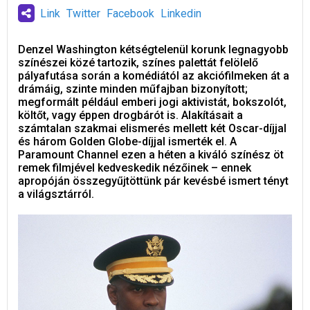
Link
Twitter
Facebook
Linkedin
Denzel Washington kétségtelenül korunk legnagyobb
színészei közé tartozik, színes palettát felölelő
pályafutása során a komédiától az akciófilmeken át a
drámáig, szinte minden műfajban bizonyított;
megformált például emberi jogi aktivistát, bokszolót,
költőt, vagy éppen drogbárót is. Alakításait a
számtalan szakmai elismerés mellett két Oscar-díjjal
és három Golden Globe-díjjal ismerték el. A
Paramount Channel ezen a héten a kiváló színész öt
remek filmjével kedveskedik nézőinek – ennek
apropóján összegyűjtöttünk pár kevésbé ismert tényt
a világsztárról.