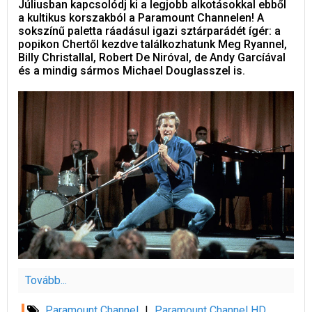
Júliusban kapcsolódj ki a legjobb alkotásokkal ebből
a kultikus korszakból a Paramount Channelen! A
sokszínű paletta ráadásul igazi sztárparádét ígér: a
popikon Chertől kezdve találkozhatunk Meg Ryannel,
Billy Christallal, Robert De Niróval, de Andy Garcíával
és a mindig sármos Michael Douglasszel is.
Tovább...
Paramount Channel
|
Paramount Channel HD