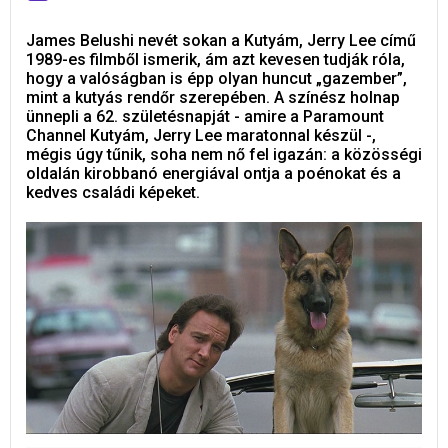
James Belushi nevét sokan a Kutyám, Jerry Lee című
1989-es filmből ismerik, ám azt kevesen tudják róla,
hogy a valóságban is épp olyan huncut „gazember”,
mint a kutyás rendőr szerepében. A színész holnap
ünnepli a 62. születésnapját - amire a Paramount
Channel Kutyám, Jerry Lee maratonnal készül -,
mégis úgy tűnik, soha nem nő fel igazán: a közösségi
oldalán kirobbanó energiával ontja a poénokat és a
kedves családi képeket.