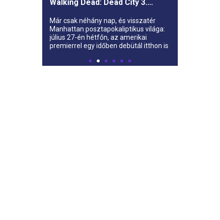
Walking Dead: Dead City 3.
évada az AMC-re
Már csak néhány nap, és visszatér
Manhattan posztapokaliptikus világa:
július 27-én hétfőn, az amerikai
premierrel egy időben debütál itthon is
az AMC-n a The Walking Dead: Dead
City harmadik évada.