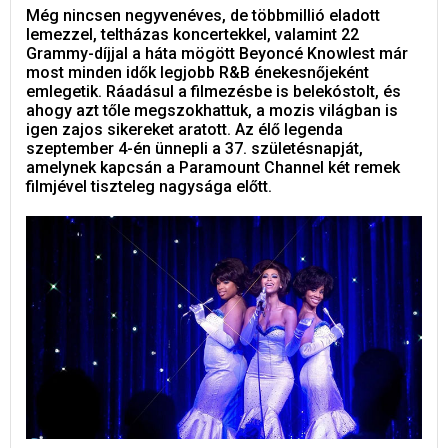
Még nincsen negyvenéves, de többmillió eladott
lemezzel, teltházas koncertekkel, valamint 22
Grammy-díjjal a háta mögött Beyoncé Knowlest már
most minden idők legjobb R&B énekesnőjeként
emlegetik. Ráadásul a filmezésbe is belekóstolt, és
ahogy azt tőle megszokhattuk, a mozis világban is
igen zajos sikereket aratott. Az élő legenda
szeptember 4-én ünnepli a 37. születésnapját,
amelynek kapcsán a Paramount Channel két remek
filmjével tiszteleg nagysága előtt.