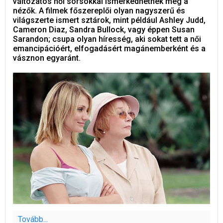
változatos női sorsokkal ismerkedhetnek meg a
nézők. A filmek főszereplői olyan nagyszerű és
világszerte ismert sztárok, mint például Ashley Judd,
Cameron Diaz, Sandra Bullock, vagy éppen Susan
Sarandon; csupa olyan híresség, aki sokat tett a női
emancipációért, elfogadásért magánemberként és a
vásznon egyaránt.
Tovább...