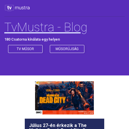
TvMustra - Blog
180 Csatorna kínálata egy helyen
TV MŰSOR
MŰSORÚJSÁG
Július 27-én érkezik a The