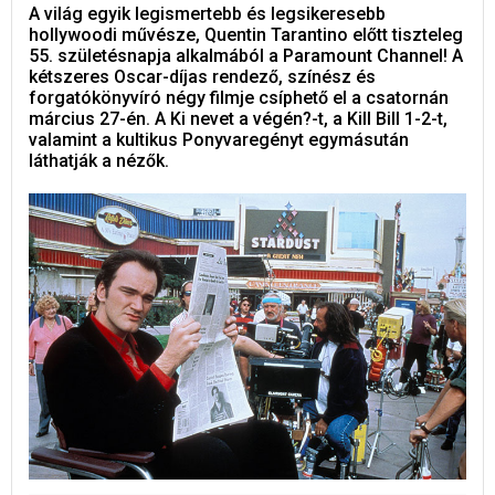
A világ egyik legismertebb és legsikeresebb
hollywoodi művésze, Quentin Tarantino előtt tiszteleg
55. születésnapja alkalmából a Paramount Channel! A
kétszeres Oscar-díjas rendező, színész és
forgatókönyvíró négy filmje csíphető el a csatornán
március 27-én. A Ki nevet a végén?-t, a Kill Bill 1-2-t,
valamint a kultikus Ponyvaregényt egymásután
láthatják a nézők.