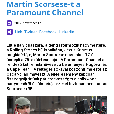
Martin Scorsese-t a
Paramount Channel
2017. november 17.
Link
Twitter
Facebook
Linkedin
Little Italy császára, a gengsztermozik nagymestere,
a Rolling Stones hű krónikása, Jézus Krisztus
megkísértője, Martin Scorsese november 17-én
ünnepli a 75. születésnapját. A Paramount Channel a
rendező két remekművével, a Leleményes Hugóval és
a Cape Fear – A rettegés fokával köszönti ma este az
Oscar-díjas művészt. A jeles esemény kapcsán
összegyűjtöttünk pár érdekességet a hollywoodi
nagymenőről és filmjeiről; ezeket biztosan nem tudtad
Scorsese-ről!