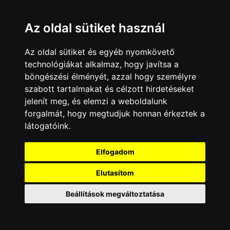
Az oldal sütiket használ
Az oldal sütiket és egyéb nyomkövető
technológiákat alkalmaz, hogy javítsa a
böngészési élményét, azzal hogy személyre
szabott tartalmakat és célzott hirdetéseket
Tovább...
jelenít meg, és elemzi a weboldalunk
Paramount Channel
|
Paramount Channel HD
forgalmát, hogy megtudjuk honnan érkeztek a
látogatóink.
Izgalmas nyomozásra hív
Elfogadom
vasárnap este a
Elutasítom
Paramount Channel
Beállítások megváltoztatása
2016. május 22.
Link
Twitter
Facebook
Linkedin