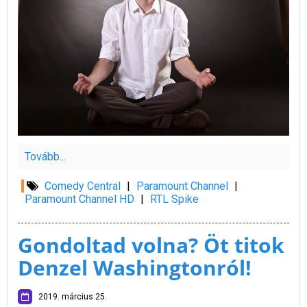
Tovább...
Comedy Central
|
Paramount Channel
|
Paramount Channel HD
|
RTL Spike
Gondoltad volna? Öt titok
Denzel Washingtonról!
2019. március 25.