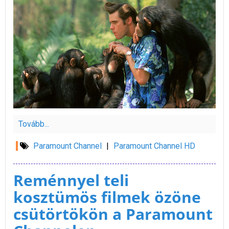
Tovább...
Paramount Channel
|
Paramount Channel HD
Reménnyel teli
kosztümös filmek özöne
csütörtökön a Paramount