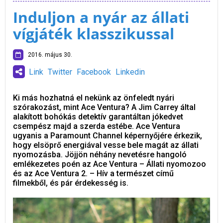
Induljon a nyár az állati
vígjáték klasszikussal
2016. május 30.
Link
Twitter
Facebook
Linkedin
Ki más hozhatná el nekünk az önfeledt nyári
szórakozást, mint Ace Ventura? A Jim Carrey által
alakított bohókás detektív garantáltan jókedvet
csempész majd a szerda estébe. Ace Ventura
ugyanis a Paramount Channel képernyőjére érkezik,
hogy elsöprő energiával vesse bele magát az állati
nyomozásba. Jöjjön néhány nevetésre hangoló
emlékezetes poén az Ace Ventura – Állati nyomozoo
és az Ace Ventura 2. – Hív a természet című
filmekből, és pár érdekesség is.