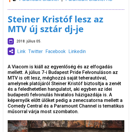
Steiner Kristóf lesz az
MTV új sztár dj-je
2018. július 05.
Link
Twitter
Facebook
Linkedin
A Viacom is kiáll az egyenlőség és az elfogadás
mellett. A július 7-i Budapest Pride Felvonuláson az
MTV is ott lesz, méghozzá saját teherautóval,
amelynek platójáról Steiner Kristóf biztosítja a zenét
és a feledhetetlen hangulatot, aki egyben az idei
budapesti felvonulás hivatalos házigazdája is. A
képernyők előtt ülőket pedig a zenecsatorna mellett a
Comedy Central és a Paramount Channel is tematikus
műsorral várja most szombaton.