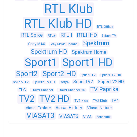
RTL Klub
RTL Klub HD
RTL Otthon
RTLII
RTLII HD
RTL Spike
RTL+
Sláger TV
Spektrum
Sony MAX
Sony Movie Channel
Spektrum HD
Spektrum Home
Sport1
Sport1 HD
Sport2
Sport2 HD
Spíler1 TV
Spíler1 TV HD
SuperTV2
SuperTV2 HD
Spíler2 TV
Spíler2 TV HD
Story4
TV Paprika
TLC
Travel Channel
Travel Channel HD
TV2
TV2 HD
TV4
TV2 Kids
TV2 Klub
Viasat History
Viasat Explore
Viasat Nature
VIASAT3
VIASAT6
VIVA
Zenebutik