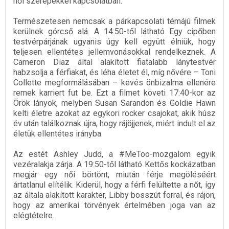
női szerepekkel kapcsolatban.
Természetesen nemcsak a párkapcsolati témájú filmek
kerülnek górcső alá. A 14:50-től látható Egy cipőben
testvérpárjának ugyanis úgy kell együtt élniük, hogy
teljesen ellentétes jellemvonásokkal rendelkeznek. A
Cameron Diaz által alakított fiatalabb lánytestvér
habzsolja a férfiakat, és léha életet él, míg nővére – Toni
Collette megformálásában – kevés önbizalma ellenére
remek karriert fut be. Ezt a filmet követi 17:40-kor az
Örök lányok, melyben Susan Sarandon és Goldie Hawn
kelti életre azokat az egykori rocker csajokat, akik húsz
év után találkoznak újra, hogy rájöjjenek, miért indult el az
életük ellentétes irányba.
Az estét Ashley Judd, a #MeToo-mozgalom egyik
vezéralakja zárja. A 19:50-től látható Kettős kockázatban
megjár egy női börtönt, miután férje megöléséért
ártatlanul elítélik. Kiderül, hogy a férfi felültette a nőt, így
az általa alakított karakter, Libby bosszút forral, és rájön,
hogy az amerikai törvények értelmében joga van az
elégtételre.