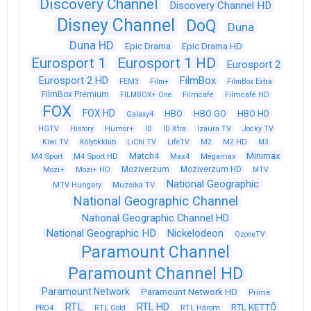
Discovery Channel
Discovery Channel HD
Disney Channel
DoQ
Duna
Duna HD
Epic Drama
Epic Drama HD
Eurosport 1
Eurosport 1 HD
Eurosport 2
Eurosport 2 HD
FilmBox
FEM3
Film+
FilmBox Extra
FilmBox Premium
FILMBOX+ One
Filmcafé
Filmcafé HD
FOX
FOX HD
HBO
HBO GO
HBO HD
Galaxy4
HGTV
History
Humor+
ID
ID Xtra
Izaura TV
Jocky TV
Kiwi TV
Kölyökklub
LiChi TV
LifeTV
M2
M2 HD
M3
Match4
Minimax
M4 Sport
M4 Sport HD
Max4
Megamax
Moziverzum
Moziverzum HD
Mozi+
Mozi+ HD
MTV
National Geographic
Muzsika TV
MTV Hungary
National Geographic Channel
National Geographic Channel HD
National Geographic HD
Nickelodeon
OzoneTV
Paramount Channel
Paramount Channel HD
Paramount Network
Paramount Network HD
Prime
RTL
RTL HD
RTL KETTŐ
PRO4
RTL Gold
RTL Három