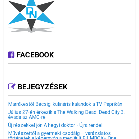
FACEBOOK
BEJEGYZÉSEK
Marrákestől Bécsig: kulináris kalandok a TV Paprikán
Július 27-én érkezik a The Walking Dead: Dead City 3.
évada az AMC-re
Új részekkel jön A hegyi doktor - Újra rendel
Művészettől a gyermeki csodáig – varázslatos
történetek a képernyőn a megújult FILMBOX+ One