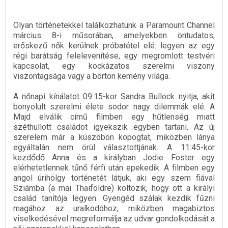
Olyan történetekkel találkozhatunk a Paramount Channel
március 8-i műsorában, amelyekben öntudatos,
erőskezű nők kerülnek próbatétel elé: legyen az egy
régi barátság felelevenítése, egy megromlott testvéri
kapcsolat, egy kockázatos szerelmi viszony
viszontagsága vagy a börtön kemény világa.
A nőnapi kínálatot 09:15-kor Sandra Bullock nyitja, akit
bonyolult szerelmi élete sodor nagy dilemmák elé. A
Majd elválik című filmben egy hűtlenség miatt
széthullott családot igyekszik egyben tartani. Az új
szerelem már a küszöbön kopogtat, miközben lánya
egyáltalán nem örül választottjának. A 11:45-kor
kezdődő Anna és a királyban Jodie Foster egy
elérhetetlennek tűnő férfi után epekedik. A filmben egy
angol úrihölgy történetét látjuk, aki egy szem fiával
Sziámba (a mai Thaiföldre) költözik, hogy ott a királyi
család tanítója legyen. Gyengéd szálak kezdik fűzni
magához az uralkodóhoz, miközben magabiztos
viselkedésével megreformálja az udvar gondolkodását a