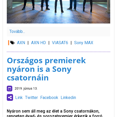
Tovább...
AXN
|
AXN HD
|
VIASAT6
|
Sony MAX
Országos premierek
nyáron is a Sony
csatornáin
2019. június 13.
Link
Twitter
Facebook
Linkedin
Nyáron sem áll meg az élet a Sony csatornákon,
rengeteg évad- és sorozatpremier érkezik a forró