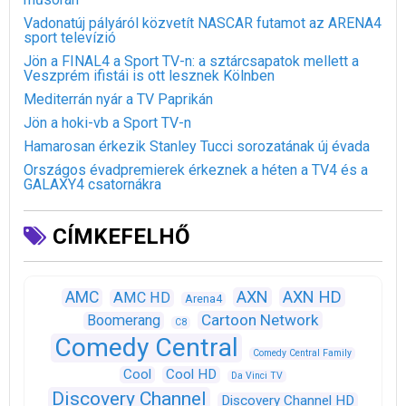
Vadonatúj pályáról közvetít NASCAR futamot az ARENA4
sport televízió
Jön a FINAL4 a Sport TV-n: a sztárcsapatok mellett a
Veszprém ifistái is ott lesznek Kölnben
Mediterrán nyár a TV Paprikán
Jön a hoki-vb a Sport TV-n
Hamarosan érkezik Stanley Tucci sorozatának új évada
Országos évadpremierek érkeznek a héten a TV4 és a
GALAXY4 csatornákra
CÍMKEFELHŐ
AXN
AXN HD
AMC
AMC HD
Arena4
Cartoon Network
Boomerang
C8
Comedy Central
Comedy Central Family
Cool
Cool HD
Da Vinci TV
Discovery Channel
Discovery Channel HD