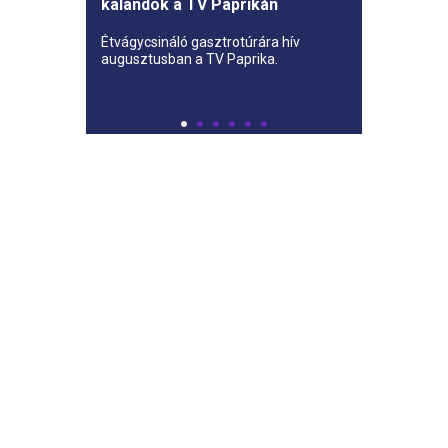
kalandok a TV Paprikán
Étvágycsináló gasztrotúrára hív
augusztusban a TV Paprika.