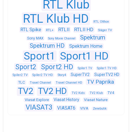
RTL Klub
RTL Klub HD
RTL Otthon
RTLII
RTLII HD
RTL Spike
RTL+
Sláger TV
Spektrum
Sony MAX
Sony Movie Channel
Spektrum HD
Spektrum Home
Sport1
Sport1 HD
Sport2
Sport2 HD
Spíler1 TV
Spíler1 TV HD
SuperTV2
SuperTV2 HD
Spíler2 TV
Spíler2 TV HD
Story4
TV Paprika
TLC
Travel Channel
Travel Channel HD
TV2
TV2 HD
TV4
TV2 Kids
TV2 Klub
Viasat History
Viasat Explore
Viasat Nature
VIASAT3
VIASAT6
VIVA
Zenebutik