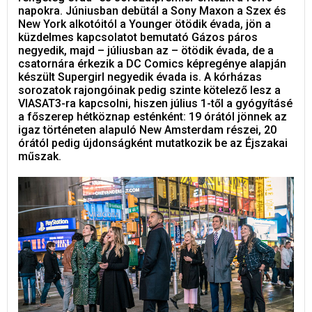
napokra. Júniusban debütál a Sony Maxon a Szex és
New York alkotóitól a Younger ötödik évada, jön a
küzdelmes kapcsolatot bemutató Gázos páros
negyedik, majd – júliusban az – ötödik évada, de a
csatornára érkezik a DC Comics képregénye alapján
készült Supergirl negyedik évada is. A kórházas
sorozatok rajongóinak pedig szinte kötelező lesz a
VIASAT3-ra kapcsolni, hiszen július 1-től a gyógyításé
a főszerep hétköznap esténként: 19 órától jönnek az
igaz történeten alapuló New Amsterdam részei, 20
órától pedig újdonságként mutatkozik be az Éjszakai
műszak.