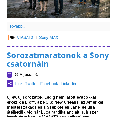
Tovább...
VIASAT3
|
Sony MAX
Sorozatmaratonok a Sony
csatornáin
2019. január 10.
Link
Twitter
Facebook
Linkedin
Új év, új sorozatok! Eddig nem látott évadokkal
érkezik a Blöff, az NCIS: New Orleans, az Amerikai
mesterszakács és a Szeplőtelen Jane, de újra
átélhetjük Molnár Luca randikalandjait is, hiszen