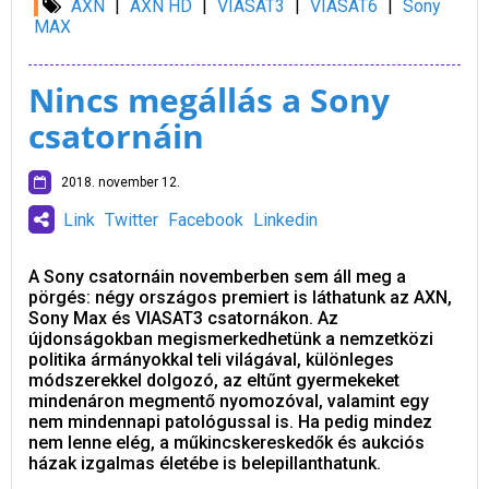
AXN
|
AXN HD
|
VIASAT3
|
VIASAT6
|
Sony
MAX
Nincs megállás a Sony
csatornáin
2018. november 12.
Link
Twitter
Facebook
Linkedin
A Sony csatornáin novemberben sem áll meg a
pörgés: négy országos premiert is láthatunk az AXN,
Sony Max és VIASAT3 csatornákon. Az
újdonságokban megismerkedhetünk a nemzetközi
politika ármányokkal teli világával, különleges
módszerekkel dolgozó, az eltűnt gyermekeket
mindenáron megmentő nyomozóval, valamint egy
nem mindennapi patológussal is. Ha pedig mindez
nem lenne elég, a műkincskereskedők és aukciós
házak izgalmas életébe is belepillanthatunk.