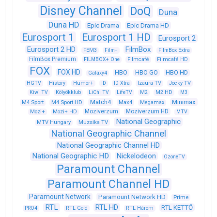
Disney Channel
DoQ
Duna
Duna HD
Epic Drama
Epic Drama HD
Eurosport 1
Eurosport 1 HD
Eurosport 2
Eurosport 2 HD
FilmBox
FEM3
Film+
FilmBox Extra
FilmBox Premium
FILMBOX+ One
Filmcafé
Filmcafé HD
FOX
FOX HD
HBO
HBO GO
HBO HD
Galaxy4
HGTV
History
Humor+
ID
ID Xtra
Izaura TV
Jocky TV
Kiwi TV
Kölyökklub
LiChi TV
LifeTV
M2
M2 HD
M3
Match4
Minimax
M4 Sport
M4 Sport HD
Max4
Megamax
Moziverzum
Moziverzum HD
Mozi+
Mozi+ HD
MTV
National Geographic
Muzsika TV
MTV Hungary
National Geographic Channel
National Geographic Channel HD
National Geographic HD
Nickelodeon
OzoneTV
Paramount Channel
Paramount Channel HD
Paramount Network
Paramount Network HD
Prime
RTL
RTL HD
RTL KETTŐ
PRO4
RTL Gold
RTL Három