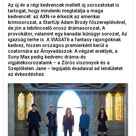
Az új év a régi kedvencek mellett új sorozatokat is
tartogat, hogy mindenki megtalálja a maga
kedvencét: az AXN-re érkezik az amerikai
krimisorozat, a StartUp Adam Brody főszereplésével,
de jön a lebilincselő orosz drámasorozat, A
provokátor, valamint egy kanadai bűnügyi sorozat, Az
igazság terhe is. A VIASAT6 a fantasy rajongóknak
kedvez, hiszen országos premierként kerül a
csatornára az Árnyvadászok: A végzet ereklyéi, a
Sony Max pedig kedvenc dráma-és
vígjátéksorozataink – a Zűrös viszonyok és a
Szeplőtelen Jane – legújabb évadaival ad lendületet
az évkezdéshez.