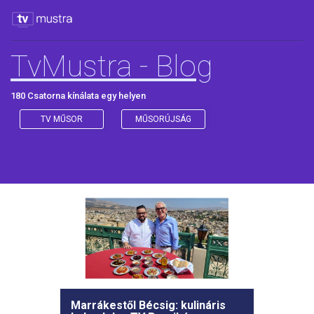
TvMustra - Blog
180 Csatorna kínálata egy helyen
TV MŰSOR
MŰSORÚJSÁG
Marrákestől Bécsig: kulináris