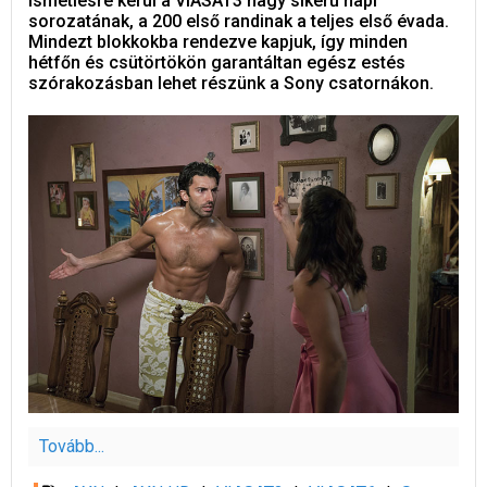
ismétlésre kerül a VIASAT3 nagy sikerű napi
sorozatának, a 200 első randinak a teljes első évada.
Mindezt blokkokba rendezve kapjuk, így minden
hétfőn és csütörtökön garantáltan egész estés
szórakozásban lehet részünk a Sony csatornákon.
Tovább...