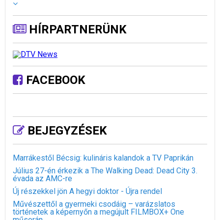
HÍRPARTNERÜNK
FACEBOOK
BEJEGYZÉSEK
Marrákestől Bécsig: kulináris kalandok a TV Paprikán
Július 27-én érkezik a The Walking Dead: Dead City 3.
évada az AMC-re
Új részekkel jön A hegyi doktor - Újra rendel
Művészettől a gyermeki csodáig – varázslatos
történetek a képernyőn a megújult FILMBOX+ One
műsorán