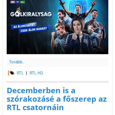
Tovább...
RTL
|
RTL HD
Decemberben is a
szórakozásé a főszerep az
RTL csatornáin