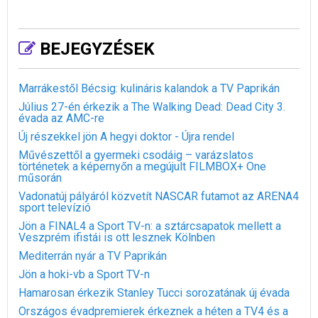
BEJEGYZÉSEK
Marrákestől Bécsig: kulináris kalandok a TV Paprikán
Július 27-én érkezik a The Walking Dead: Dead City 3.
évada az AMC-re
Új részekkel jön A hegyi doktor - Újra rendel
Művészettől a gyermeki csodáig – varázslatos
történetek a képernyőn a megújult FILMBOX+ One
műsorán
Vadonatúj pályáról közvetít NASCAR futamot az ARENA4
sport televízió
Jön a FINAL4 a Sport TV-n: a sztárcsapatok mellett a
Veszprém ifistái is ott lesznek Kölnben
Mediterrán nyár a TV Paprikán
Jön a hoki-vb a Sport TV-n
Hamarosan érkezik Stanley Tucci sorozatának új évada
Országos évadpremierek érkeznek a héten a TV4 és a