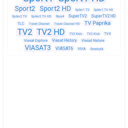
Sport2
Sport2 HD
Spíler1 TV
Spíler1 TV HD
SuperTV2
SuperTV2 HD
Spíler2 TV
Spíler2 TV HD
Story4
TV Paprika
TLC
Travel Channel
Travel Channel HD
TV2
TV2 HD
TV4
TV2 Kids
TV2 Klub
Viasat History
Viasat Explore
Viasat Nature
VIASAT3
VIASAT6
VIVA
Zenebutik