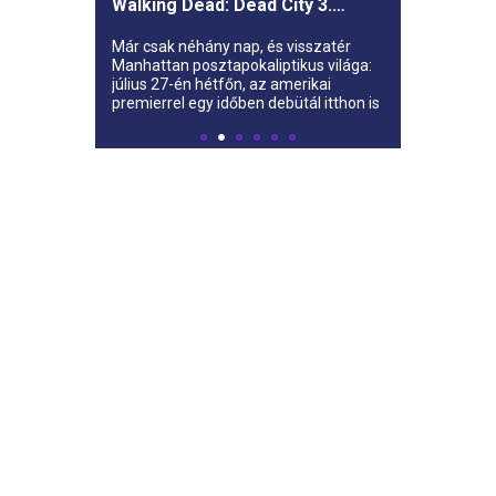
Walking Dead: Dead City 3.
évada az AMC-re
Már csak néhány nap, és visszatér
Manhattan posztapokaliptikus világa:
július 27-én hétfőn, az amerikai
premierrel egy időben debütál itthon is
az AMC-n a The Walking Dead: Dead
City harmadik évada.