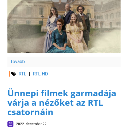
Tovább...
RTL
|
RTL HD
Ünnepi filmek garmadája
várja a nézőket az RTL
csatornáin
2022. december 22.