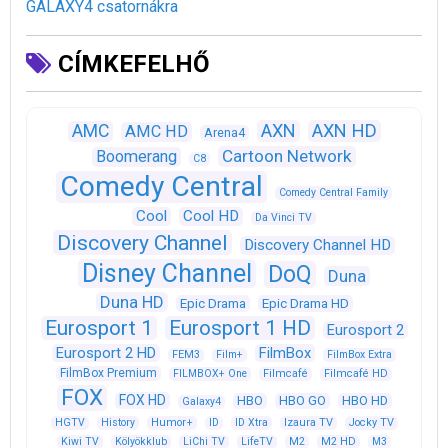
GALAXY4 csatornákra
CÍMKEFELHŐ
AXN
AXN HD
AMC
AMC HD
Arena4
Cartoon Network
Boomerang
C8
Comedy Central
Comedy Central Family
Cool
Cool HD
Da Vinci TV
Discovery Channel
Discovery Channel HD
Disney Channel
DoQ
Duna
Duna HD
Epic Drama
Epic Drama HD
Eurosport 1
Eurosport 1 HD
Eurosport 2
Eurosport 2 HD
FilmBox
FEM3
Film+
FilmBox Extra
FilmBox Premium
FILMBOX+ One
Filmcafé
Filmcafé HD
FOX
FOX HD
HBO
HBO GO
HBO HD
Galaxy4
HGTV
History
Humor+
ID
ID Xtra
Izaura TV
Jocky TV
Kiwi TV
Kölyökklub
LiChi TV
LifeTV
M2
M2 HD
M3