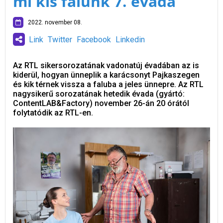
mi kis falunk 7. évada
2022. november 08.
Link
Twitter
Facebook
Linkedin
Az RTL sikersorozatának vadonatúj évadában az is
kiderül, hogyan ünneplik a karácsonyt Pajkaszegen
és kik térnek vissza a faluba a jeles ünnepre. Az RTL
nagysikerű sorozatának hetedik évada (gyártó:
ContentLAB&Factory) november 26-án 20 órától
folytatódik az RTL-en.