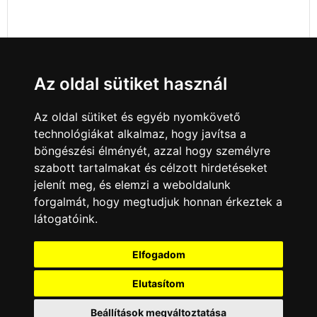
Az oldal sütiket használ
Az oldal sütiket és egyéb nyomkövető
technológiákat alkalmaz, hogy javítsa a
böngészési élményét, azzal hogy személyre
szabott tartalmakat és célzott hirdetéseket
jelenít meg, és elemzi a weboldalunk
forgalmát, hogy megtudjuk honnan érkeztek a
látogatóink.
Minden jog fenntartva © 2008 - 2026
4Web Kft.
Elfogadom
A csatornák a műsorváltoztatás jogát
fenntartják! A portál üzemeltetője semmiféle
Elutasítom
felelősséget nem vállal a weboldalon
megjelentetett hirdetések tartalmáért, illetve a
Beállítások megváltoztatása