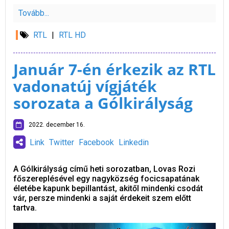
Tovább...
RTL
|
RTL HD
Január 7-én érkezik az RTL
vadonatúj vígjáték
sorozata a Gólkirályság
2022. december 16.
Link
Twitter
Facebook
Linkedin
A Gólkirályság című heti sorozatban, Lovas Rozi
főszereplésével egy nagyközség focicsapatának
életébe kapunk bepillantást, akitől mindenki csodát
vár, persze mindenki a saját érdekeit szem előtt
tartva.