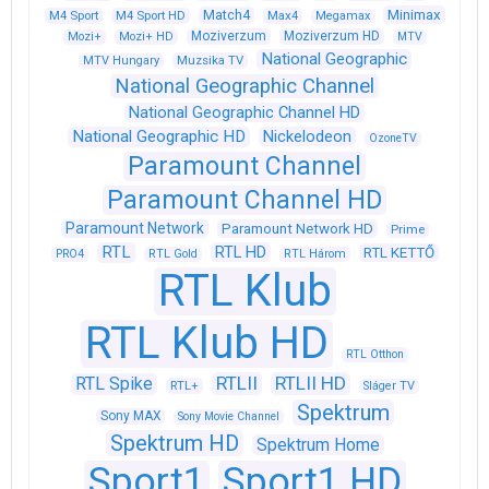
Match4
Minimax
M4 Sport
M4 Sport HD
Max4
Megamax
Moziverzum
Moziverzum HD
Mozi+
Mozi+ HD
MTV
National Geographic
Muzsika TV
MTV Hungary
National Geographic Channel
National Geographic Channel HD
National Geographic HD
Nickelodeon
OzoneTV
Paramount Channel
Paramount Channel HD
Paramount Network
Paramount Network HD
Prime
RTL
RTL HD
RTL KETTŐ
PRO4
RTL Gold
RTL Három
RTL Klub
RTL Klub HD
RTL Otthon
RTLII
RTLII HD
RTL Spike
RTL+
Sláger TV
Spektrum
Sony MAX
Sony Movie Channel
Spektrum HD
Spektrum Home
Sport1
Sport1 HD