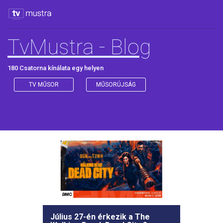
TvMustra - Blog
180 Csatorna kínálata egy helyen
TV MŰSOR
MŰSORÚJSÁG
Július 27-én érkezik a The