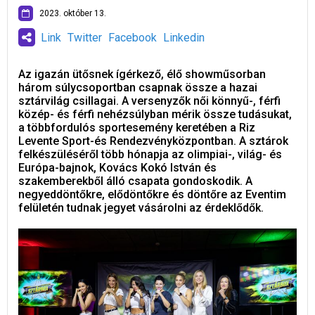
2023. október 13.
Link
Twitter
Facebook
Linkedin
Az igazán ütősnek ígérkező, élő showműsorban
három súlycsoportban csapnak össze a hazai
sztárvilág csillagai. A versenyzők női könnyű-, férfi
közép- és férfi nehézsúlyban mérik össze tudásukat,
a többfordulós sportesemény keretében a Riz
Levente Sport-és Rendezvényközpontban. A sztárok
felkészüléséről több hónapja az olimpiai-, világ- és
Európa-bajnok, Kovács Kokó István és
szakemberekből álló csapata gondoskodik. A
negyeddöntőkre, elődöntőkre és döntőre az Eventim
felületén tudnak jegyet vásárolni az érdeklődők.