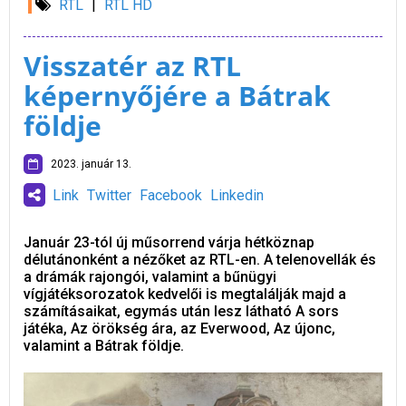
RTL
|
RTL HD
Visszatér az RTL
képernyőjére a Bátrak
földje
2023. január 13.
Link
Twitter
Facebook
Linkedin
Január 23-tól új műsorrend várja hétköznap
délutánonként a nézőket az RTL-en. A telenovellák és
a drámák rajongói, valamint a bűnügyi
vígjátéksorozatok kedvelői is megtalálják majd a
számításaikat, egymás után lesz látható A sors
játéka, Az örökség ára, az Everwood, Az újonc,
valamint a Bátrak földje.