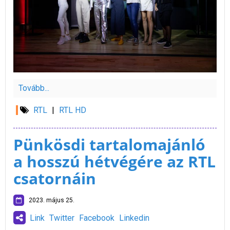
Tovább...
RTL
|
RTL HD
Pünkösdi tartalomajánló
a hosszú hétvégére az RTL
csatornáin
2023. május 25.
Link
Twitter
Facebook
Linkedin