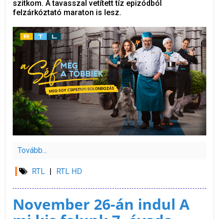
szitkom. A tavasszal vetített tíz epizódból
felzárkóztató maraton is lesz.
Tovább...
RTL
|
RTL HD
November 26-án indul A