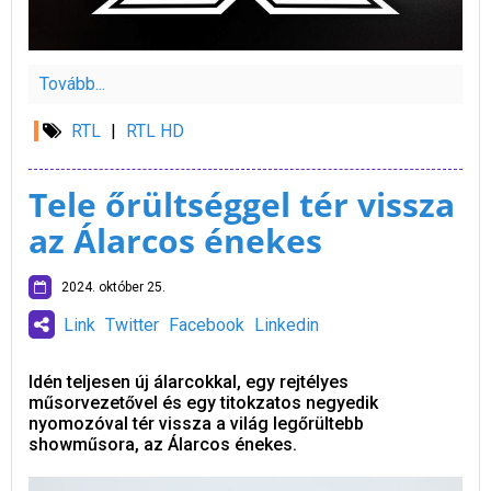
Tovább...
RTL
|
RTL HD
Tele őrültséggel tér vissza
az Álarcos énekes
2024. október 25.
Link
Twitter
Facebook
Linkedin
Idén teljesen új álarcokkal, egy rejtélyes
műsorvezetővel és egy titokzatos negyedik
nyomozóval tér vissza a világ legőrültebb
showműsora, az Álarcos énekes.