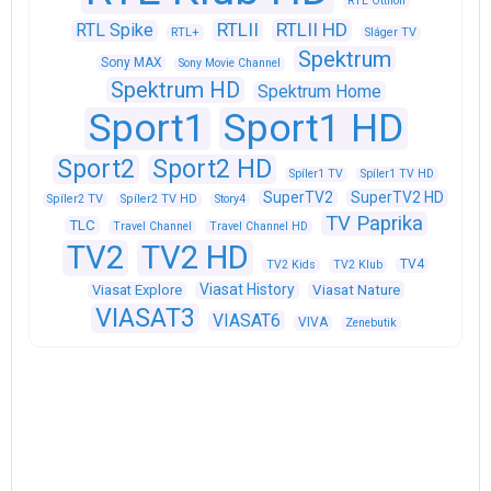
RTL Otthon
RTLII
RTLII HD
RTL Spike
RTL+
Sláger TV
Spektrum
Sony MAX
Sony Movie Channel
Spektrum HD
Spektrum Home
Sport1
Sport1 HD
Sport2
Sport2 HD
Spíler1 TV
Spíler1 TV HD
SuperTV2
SuperTV2 HD
Spíler2 TV
Spíler2 TV HD
Story4
TV Paprika
TLC
Travel Channel
Travel Channel HD
TV2
TV2 HD
TV4
TV2 Kids
TV2 Klub
Viasat History
Viasat Explore
Viasat Nature
VIASAT3
VIASAT6
VIVA
Zenebutik