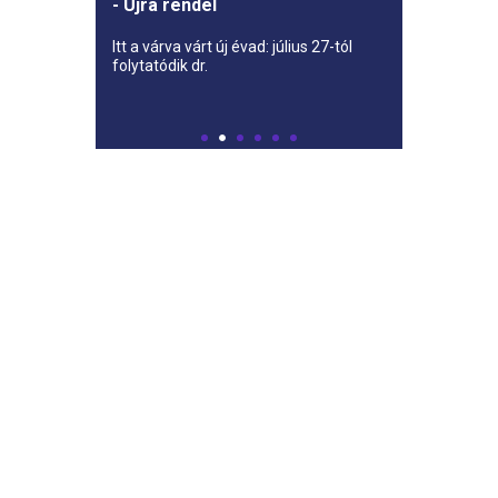
- Újra rendel
Itt a várva várt új évad: július 27-tól
folytatódik dr.