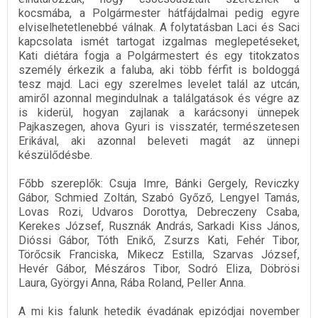
kocsmába, a Polgármester hátfájdalmai pedig egyre
elviselhetetlenebbé válnak. A folytatásban Laci és Saci
kapcsolata ismét tartogat izgalmas meglepetéseket,
Kati diétára fogja a Polgármestert és egy titokzatos
személy érkezik a faluba, aki több férfit is boldoggá
tesz majd. Laci egy szerelmes levelet talál az utcán,
amiről azonnal megindulnak a találgatások és végre az
is kiderül, hogyan zajlanak a karácsonyi ünnepek
Pajkaszegen, ahova Gyuri is visszatér, természetesen
Erikával, aki azonnal beleveti magát az ünnepi
készülődésbe.
Főbb szereplők: Csuja Imre, Bánki Gergely, Reviczky
Gábor, Schmied Zoltán, Szabó Győző, Lengyel Tamás,
Lovas Rozi, Udvaros Dorottya, Debreczeny Csaba,
Kerekes József, Rusznák András, Sarkadi Kiss János,
Dióssi Gábor, Tóth Enikő, Zsurzs Kati, Fehér Tibor,
Törőcsik Franciska, Mikecz Estilla, Szarvas József,
Hevér Gábor, Mészáros Tibor, Sodró Eliza, Döbrösi
Laura, Györgyi Anna, Rába Roland, Peller Anna.
A mi kis falunk hetedik évadának epizódjai november