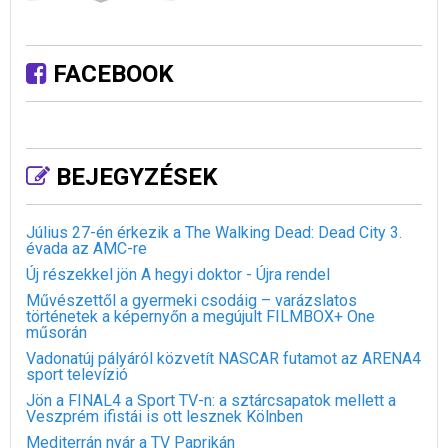
FACEBOOK
BEJEGYZÉSEK
Július 27-én érkezik a The Walking Dead: Dead City 3.
évada az AMC-re
Új részekkel jön A hegyi doktor - Újra rendel
Művészettől a gyermeki csodáig – varázslatos
történetek a képernyőn a megújult FILMBOX+ One
műsorán
Vadonatúj pályáról közvetít NASCAR futamot az ARENA4
sport televízió
Jön a FINAL4 a Sport TV-n: a sztárcsapatok mellett a
Veszprém ifistái is ott lesznek Kölnben
Mediterrán nyár a TV Paprikán