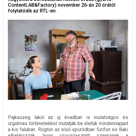
ContentLAB&Factory) november 26-án 20 órától
folytatódik az RTL-en.
Pajkaszeg lakói az új évadban is mulatságos és
izgalmas történetekkel mutatják be életük mindennapjait
a kis faluban. Rögtön az első epizódban Szifon és Baki
elhatározzák, hogy csocsóasztalt szereznek a