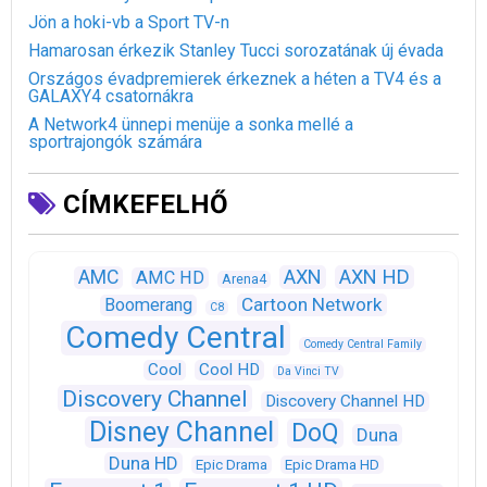
Jön a hoki-vb a Sport TV-n
Hamarosan érkezik Stanley Tucci sorozatának új évada
Országos évadpremierek érkeznek a héten a TV4 és a
GALAXY4 csatornákra
A Network4 ünnepi menüje a sonka mellé a
sportrajongók számára
CÍMKEFELHŐ
AXN
AXN HD
AMC
AMC HD
Arena4
Cartoon Network
Boomerang
C8
Comedy Central
Comedy Central Family
Cool
Cool HD
Da Vinci TV
Discovery Channel
Discovery Channel HD
Disney Channel
DoQ
Duna
Duna HD
Epic Drama
Epic Drama HD