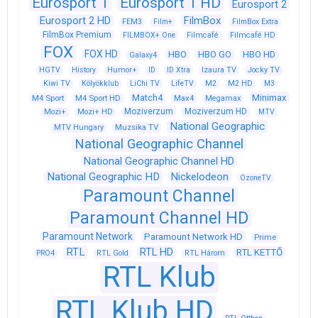
Eurosport 1
Eurosport 1 HD
Eurosport 2
Eurosport 2 HD
FilmBox
FEM3
Film+
FilmBox Extra
FilmBox Premium
FILMBOX+ One
Filmcafé
Filmcafé HD
FOX
FOX HD
HBO
HBO GO
HBO HD
Galaxy4
HGTV
History
Humor+
ID
ID Xtra
Izaura TV
Jocky TV
Kiwi TV
Kölyökklub
LiChi TV
LifeTV
M2
M2 HD
M3
Match4
Minimax
M4 Sport
M4 Sport HD
Max4
Megamax
Moziverzum
Moziverzum HD
Mozi+
Mozi+ HD
MTV
National Geographic
Muzsika TV
MTV Hungary
National Geographic Channel
National Geographic Channel HD
National Geographic HD
Nickelodeon
OzoneTV
Paramount Channel
Paramount Channel HD
Paramount Network
Paramount Network HD
Prime
RTL
RTL HD
RTL KETTŐ
PRO4
RTL Gold
RTL Három
RTL Klub
RTL Klub HD