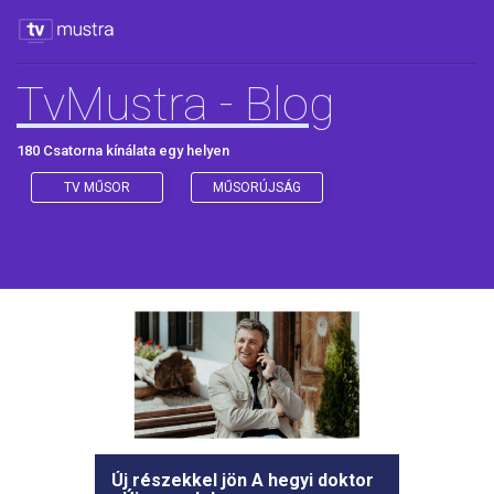
TvMustra - Blog
180 Csatorna kínálata egy helyen
TV MŰSOR
MŰSORÚJSÁG
Új részekkel jön A hegyi doktor