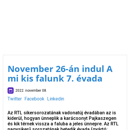
November 26-án indul A
mi kis falunk 7. évada
2022. november 08.
Twitter
Facebook
Linkedin
Az RTL sikersorozatának vadonatúj évadában az is
kiderül, hogyan ünneplik a karácsonyt Pajkaszegen
és kik térnek vissza a faluba a jeles ünnepre. Az RTL
nagysikerű sorozatának hetedik évada (gyártó: