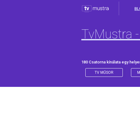
BL
TvMustra -
180 Csatorna kínálata egy helye
TV MŰSOR
M