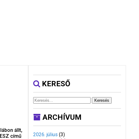
KERESŐ
Keresés
ARCHÍVUM
ábon állt,
2026. július
(
3
)
LESZ című