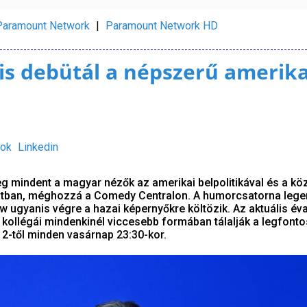
Paramount Network
|
Paramount Network HD
s debütál a népszerű amerika
ok
Linkedin
g mindent a magyar nézők az amerikai belpolitikával és a kö
atban, méghozzá a Comedy Centralon. A humorcsatorna leg
w ugyanis végre a hazai képernyőkre költözik. Az aktuális é
kollégái mindenkinél viccesebb formában tálalják a legfont
12-től minden vasárnap 23:30-kor.