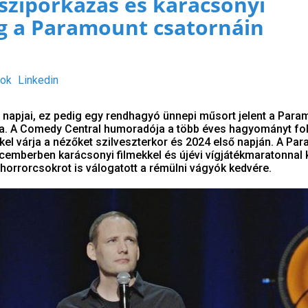
 sziporkázás és karácsonyi
g a Paramount csatornáin
ok
Linkedin
 napjai, ez pedig egy rendhagyó ünnepi műsort jelent a Para
a. A Comedy Central humoradója a több éves hagyományt fol
kel várja a nézőket szilveszterkor és 2024 első napján. A Pa
emberben karácsonyi filmekkel és újévi vígjátékmaratonnal 
horrorcsokrot is válogatott a rémülni vágyók kedvére.