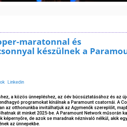
oper-maratonnal és
csonnyal készülnek a Paramo
ok
Linkedin
hez, a közös ünnepléshez, az óév búcsúztatásához és az új
rendhagyó programokat kínálnak a Paramount csatornái. A 
an az otthonunkba invitálhatjuk az Agymenők szereplőit, majd
olhatnak át minket 2025-be. A Paramount Network műsorán k
ek képernyőre, de azok se maradnak néznivaló nélkül, akik egy
nek az ünnepekbe.