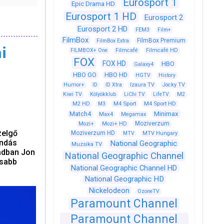
Eurosport 1
Epic Drama HD
Eurosport 1 HD
Eurosport 2
Eurosport 2 HD
FEM3
Film+
FilmBox
FilmBox Premium
FilmBox Extra
i
FILMBOX+ One
Filmcafé
Filmcafé HD
FOX
FOX HD
HBO
Galaxy4
HBO GO
HBO HD
HGTV
History
Humor+
ID
ID Xtra
Izaura TV
Jocky TV
Kiwi TV
Kölyökklub
LiChi TV
LifeTV
M2
M4 Sport
M4 Sport HD
M2 HD
M3
Match4
Minimax
Max4
Megamax
Moziverzum
Mozi+
Mozi+ HD
zelgő
Moziverzum HD
MTV
MTV Hungary
endás
National Geographic
Muzsika TV
vadban Jon
National Geographic Channel
osabb
National Geographic Channel HD
National Geographic HD
Nickelodeon
OzoneTV
Paramount Channel
Paramount Channel