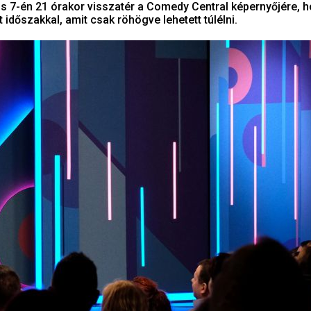
us 7-én 21 órakor visszatér a Comedy Central képernyőjére, 
időszakkal, amit csak röhögve lehetett túlélni.