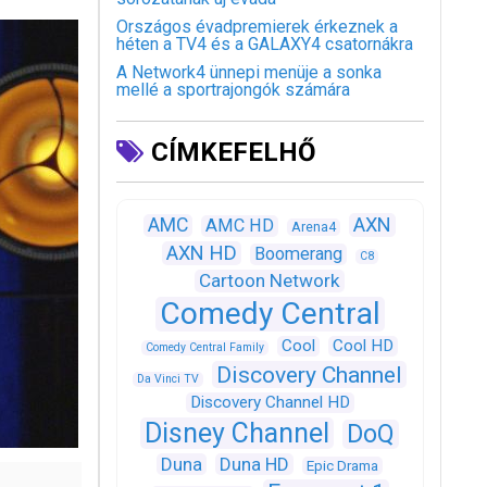
Országos évadpremierek érkeznek a
héten a TV4 és a GALAXY4 csatornákra
A Network4 ünnepi menüje a sonka
mellé a sportrajongók számára
CÍMKEFELHŐ
AXN
AMC
AMC HD
Arena4
AXN HD
Boomerang
C8
Cartoon Network
Comedy Central
Cool
Cool HD
Comedy Central Family
Discovery Channel
Da Vinci TV
Discovery Channel HD
Disney Channel
DoQ
Duna
Duna HD
Epic Drama