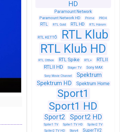
HD
Paramount Network
Paramount Network HD
Prime
PRO4
RTL
RTL HD
RTL Gold
RTL Három
RTL Klub
RTL KETTŐ
RTL Klub HD
RTLII
RTL Spike
RTL+
RTL Otthon
RTLII HD
Sony MAX
Sláger TV
Spektrum
Sony Movie Channel
Spektrum HD
Spektrum Home
Sport1
Sport1 HD
Sport2
Sport2 HD
Spíler1 TV
Spíler1 TV HD
Spíler2 TV
SuperTV2
Spíler2 TV HD
Story4