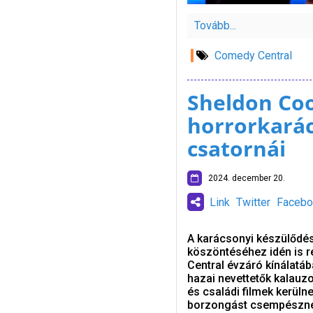
Tovább...
Comedy Central
Sheldon Co
horrorkará
csatornái
2024. december 20.
Link
Twitter
Facebo
A karácsonyi készülődés
köszöntéséhez idén is 
Central évzáró kínálatáb
hazai nevettetők kalauz
és családi filmek kerüln
borzongást csempészné