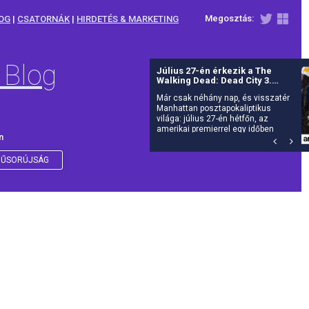
Megosztás:
OG
|
CSATORNÁK
|
HIRDETÉS & MARKETING
 Blog
Új részekkel jön A hegyi doktor
- Újra rendel
Itt a várva várt új évad: július 27-tól
folytatódik dr.
n
ŰSORÚJSÁG