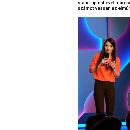
stand-up estjével márci
számot vessen az elmúlt 