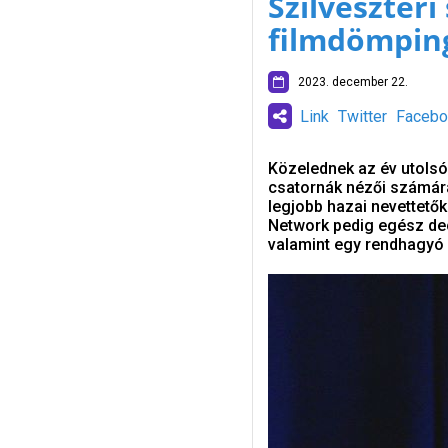
Szilveszteri
filmdömpin
2023. december 22.
Link
Twitter
Facebo
Közelednek az év utolsó
csatornák nézői számár
legjobb hazai nevettetők
Network pedig egész dec
valamint egy rendhagyó 