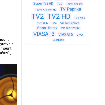
SuperTV2 HD
TLC
Travel Channel
TV Paprika
Travel Channel HD
TV2
TV2 HD
TV2 Kids
Viasat Explore
TV4
TV2 Klub
Viasat History
Viasat Nature
VIASAT3
VIASAT6
VIVA
mount
Zenebutik
ytatva a
ramount
készül,