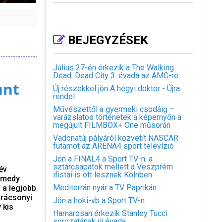
BEJEGYZÉSEK
Július 27-én érkezik a The Walking
Dead: Dead City 3. évada az AMC-re
unt
Új részekkel jön A hegyi doktor - Újra
rendel
Művészettől a gyermeki csodáig –
varázslatos történetek a képernyőn a
megújult FILMBOX+ One műsorán
Vadonatúj pályáról közvetít NASCAR
futamot az ARENA4 sport televízió
Jön a FINAL4 a Sport TV-n: a
sztárcsapatok mellett a Veszprém
év
ifistái is ott lesznek Kölnben
Comedy
Mediterrán nyár a TV Paprikán
 a legjobb
arácsonyi
Jön a hoki-vb a Sport TV-n
 kis
Hamarosan érkezik Stanley Tucci
sorozatának új évada