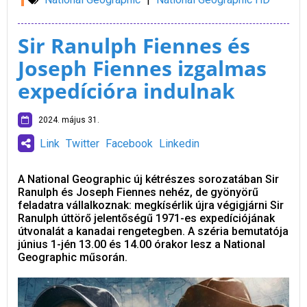
Sir Ranulph Fiennes és
Joseph Fiennes izgalmas
expedícióra indulnak
2024. május 31.
Link
Twitter
Facebook
Linkedin
A National Geographic új kétrészes sorozatában Sir
Ranulph és Joseph Fiennes nehéz, de gyönyörű
feladatra vállalkoznak: megkísérlik újra végigjárni Sir
Ranulph úttörő jelentőségű 1971-es expedíciójának
útvonalát a kanadai rengetegben. A széria bemutatója
június 1-jén 13.00 és 14.00 órakor lesz a National
Geographic műsorán.