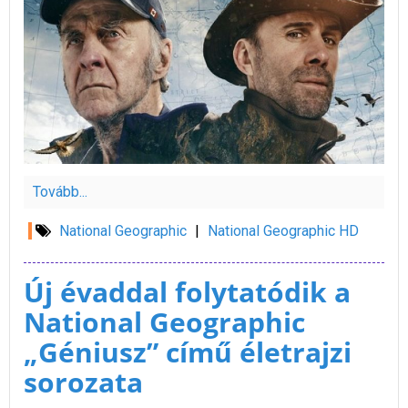
Tovább...
National Geographic
|
National Geographic HD
Új évaddal folytatódik a
National Geographic
„Géniusz” című életrajzi
sorozata