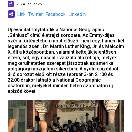
2024. január 26.
Link
Twitter
Facebook
Linkedin
Új évaddal folytatódik a National Geographic
„Géniusz” című életrajzi sorozata. Az Emmy-díjas
széria történetében most először nem egy, hanem két
legendás zseni, Dr. Martin Luther King, Jr. és Malcolm
X, áll a középpontban, valamint kettejük jelentősen
eltérő, sőt, egymással rivalizáló filozófiája, melyek
megkerülhetetlen szerepet játszottak az amerikai
polgárjogi mozgalom sikerében. A nyolc epizódból
álló sorozat első két része február 3-án 21:00 és
22:00 órakor látható a National Geographic
csatornán, melyeket minden héten szombaton új
epizód követ.