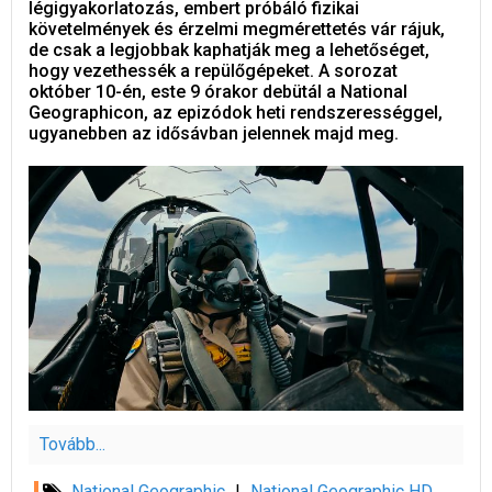
légigyakorlatozás, embert próbáló fizikai
követelmények és érzelmi megmérettetés vár rájuk,
de csak a legjobbak kaphatják meg a lehetőséget,
hogy vezethessék a repülőgépeket. A sorozat
október 10-én, este 9 órakor debütál a National
Geographicon, az epizódok heti rendszerességgel,
ugyanebben az idősávban jelennek majd meg.
Tovább...
National Geographic
|
National Geographic HD