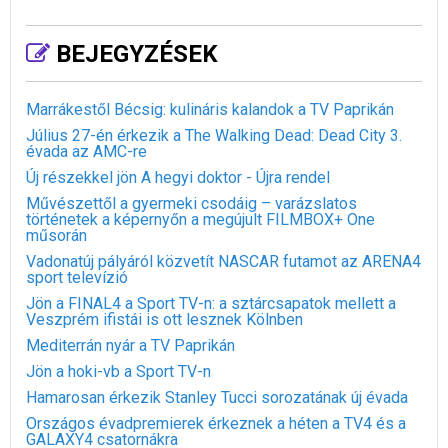
BEJEGYZÉSEK
Marrákestől Bécsig: kulináris kalandok a TV Paprikán
Július 27-én érkezik a The Walking Dead: Dead City 3.
évada az AMC-re
Új részekkel jön A hegyi doktor - Újra rendel
Művészettől a gyermeki csodáig – varázslatos
történetek a képernyőn a megújult FILMBOX+ One
műsorán
Vadonatúj pályáról közvetít NASCAR futamot az ARENA4
sport televízió
Jön a FINAL4 a Sport TV-n: a sztárcsapatok mellett a
Veszprém ifistái is ott lesznek Kölnben
Mediterrán nyár a TV Paprikán
Jön a hoki-vb a Sport TV-n
Hamarosan érkezik Stanley Tucci sorozatának új évada
Országos évadpremierek érkeznek a héten a TV4 és a
GALAXY4 csatornákra