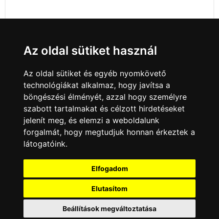
Az oldal sütiket használ
Az oldal sütiket és egyéb nyomkövető
technológiákat alkalmaz, hogy javítsa a
böngészési élményét, azzal hogy személyre
szabott tartalmakat és célzott hirdetéseket
jelenít meg, és elemzi a weboldalunk
forgalmát, hogy megtudjuk honnan érkeztek a
látogatóink.
Minden jog fenntartva © 2008 - 2026
4Web Kft.
Elfogadom
A csatornák a műsorváltoztatás jogát
fenntartják! A portál üzemeltetője semmiféle
Elutasítom
felelősséget nem vállal a weboldalon
megjelentetett hirdetések tartalmáért, illetve a
Beállítások megváltoztatása
hirdetésekhez feltöltött képekért!