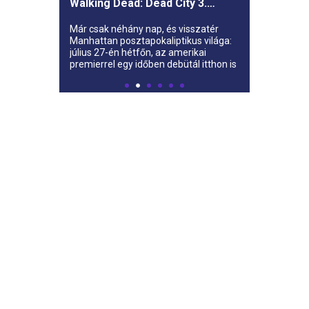
Walking Dead: Dead City 3.
évada az AMC-re
Már csak néhány nap, és visszatér
Manhattan posztapokaliptikus világa:
július 27-én hétfőn, az amerikai
premierrel egy időben debütál itthon is
az AMC-n a The Walking Dead: Dead
City harmadik évada.