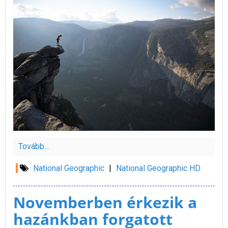
Tovább...
National Geographic
|
National Geographic HD
Novemberben érkezik a
hazánkban forgatott