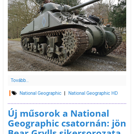
Tovább...
National Geographic
|
National Geographic HD
Új műsorok a National
Geographic csatornán: jön
Bear Grylls sikersorozata