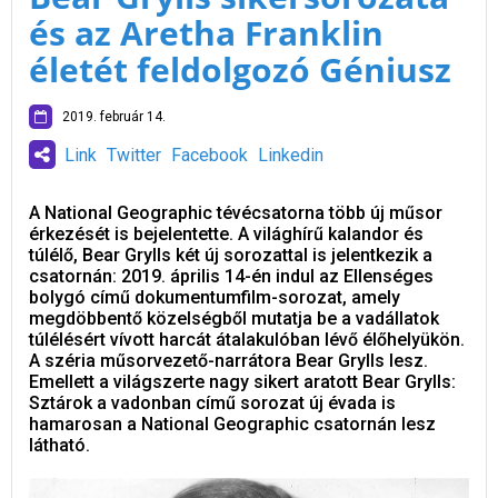
és az Aretha Franklin
életét feldolgozó Géniusz
2019. február 14.
Link
Twitter
Facebook
Linkedin
A National Geographic tévécsatorna több új műsor
érkezését is bejelentette. A világhírű kalandor és
túlélő, Bear Grylls két új sorozattal is jelentkezik a
csatornán: 2019. április 14-én indul az Ellenséges
bolygó című dokumentumfilm-sorozat, amely
megdöbbentő közelségből mutatja be a vadállatok
túlélésért vívott harcát átalakulóban lévő élőhelyükön.
A széria műsorvezető-narrátora Bear Grylls lesz.
Emellett a világszerte nagy sikert aratott Bear Grylls:
Sztárok a vadonban című sorozat új évada is
hamarosan a National Geographic csatornán lesz
látható.