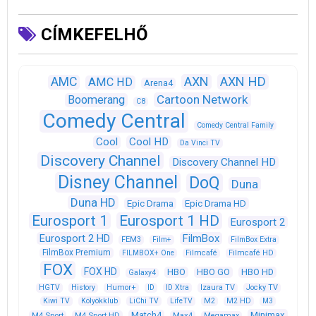
CÍMKEFELHŐ
AXN
AXN HD
AMC
AMC HD
Arena4
Cartoon Network
Boomerang
C8
Comedy Central
Comedy Central Family
Cool
Cool HD
Da Vinci TV
Discovery Channel
Discovery Channel HD
Disney Channel
DoQ
Duna
Duna HD
Epic Drama
Epic Drama HD
Eurosport 1
Eurosport 1 HD
Eurosport 2
Eurosport 2 HD
FilmBox
FEM3
Film+
FilmBox Extra
FilmBox Premium
FILMBOX+ One
Filmcafé
Filmcafé HD
FOX
FOX HD
HBO
HBO GO
HBO HD
Galaxy4
HGTV
History
Humor+
ID
ID Xtra
Izaura TV
Jocky TV
Kiwi TV
Kölyökklub
LiChi TV
LifeTV
M2
M2 HD
M3
Match4
Minimax
M4 Sport
M4 Sport HD
Max4
Megamax