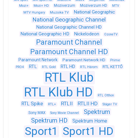
Moziverzum
Moziverzum HD
Mozi+
Mozi+ HD
MTV
National Geographic
Muzsika TV
MTV Hungary
National Geographic Channel
National Geographic Channel HD
National Geographic HD
Nickelodeon
OzoneTV
Paramount Channel
Paramount Channel HD
Paramount Network
Paramount Network HD
Prime
RTL
RTL HD
RTL KETTŐ
PRO4
RTL Gold
RTL Három
RTL Klub
RTL Klub HD
RTL Otthon
RTLII
RTLII HD
RTL Spike
RTL+
Sláger TV
Spektrum
Sony MAX
Sony Movie Channel
Spektrum HD
Spektrum Home
Sport1
Sport1 HD