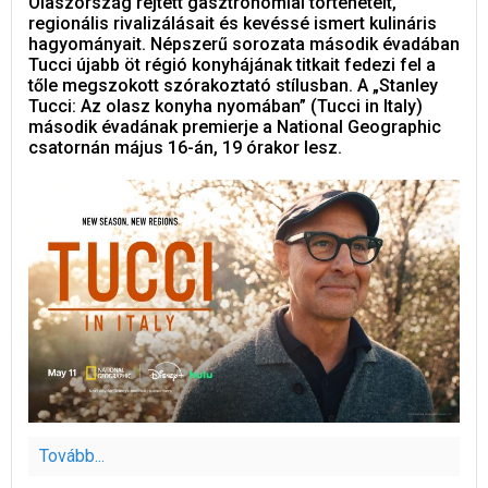
Olaszország rejtett gasztronómiai történeteit,
regionális rivalizálásait és kevéssé ismert kulináris
hagyományait. Népszerű sorozata második évadában
Tucci újabb öt régió konyhájának titkait fedezi fel a
tőle megszokott szórakoztató stílusban. A „Stanley
Tucci: Az olasz konyha nyomában” (Tucci in Italy)
második évadának premierje a National Geographic
csatornán május 16-án, 19 órakor lesz.
Tovább...