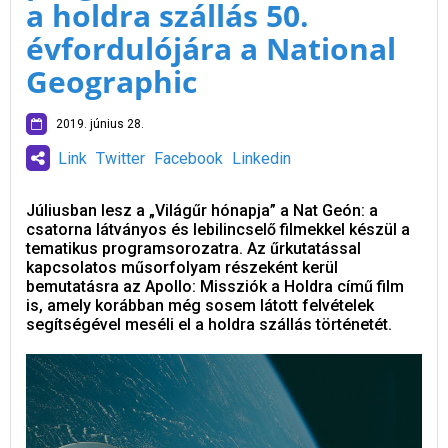
a holdra szállás 50.
évfordulójára a National
Geographic
2019. június 28.
Link
Twitter
Facebook
Linkedin
Júliusban lesz a „Világűr hónapja” a Nat Geón: a
csatorna látványos és lebilincselő filmekkel készül a
tematikus programsorozatra. Az űrkutatással
kapcsolatos műsorfolyam részeként kerül
bemutatásra az Apollo: Missziók a Holdra című film
is, amely korábban még sosem látott felvételek
segítségével meséli el a holdra szállás történetét.