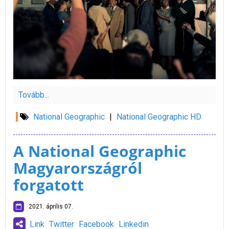
Tovább...
National Geographic
|
National Geographic HD
A National Geographic
Magyarországról
forgatott
2021. április 07.
Link
Twitter
Facebook
Linkedin