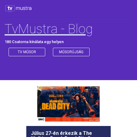
TvMustra - Blog
180 Csatorna kínálata egy helyen
TV MŰSOR
MŰSORÚJSÁG
Július 27-én érkezik a The