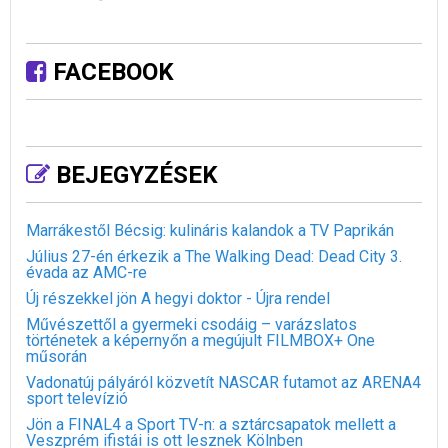
FACEBOOK
BEJEGYZÉSEK
Marrákestől Bécsig: kulináris kalandok a TV Paprikán
Július 27-én érkezik a The Walking Dead: Dead City 3.
évada az AMC-re
Új részekkel jön A hegyi doktor - Újra rendel
Művészettől a gyermeki csodáig – varázslatos
történetek a képernyőn a megújult FILMBOX+ One
műsorán
Vadonatúj pályáról közvetít NASCAR futamot az ARENA4
sport televízió
Jön a FINAL4 a Sport TV-n: a sztárcsapatok mellett a
Veszprém ifistái is ott lesznek Kölnben