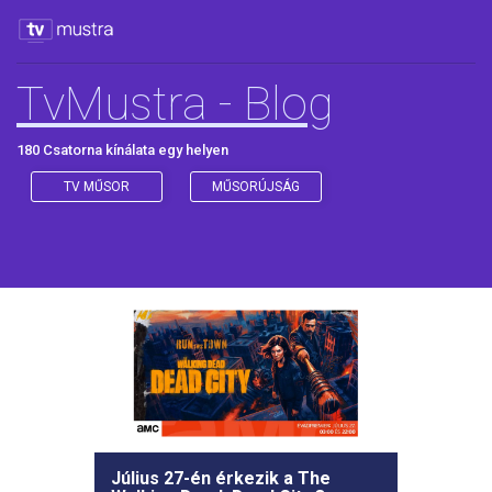
TvMustra - Blog
180 Csatorna kínálata egy helyen
TV MŰSOR
MŰSORÚJSÁG
Július 27-én érkezik a The