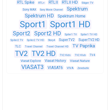
RTLII
RTLII HD
RTL Spike
RTL+
Sláger TV
Spektrum
Sony MAX
Sony Movie Channel
Spektrum HD
Spektrum Home
Sport1
Sport1 HD
Sport2
Sport2 HD
Spíler1 TV
Spíler1 TV HD
SuperTV2
SuperTV2 HD
Spíler2 TV
Spíler2 TV HD
Story4
TV Paprika
TLC
Travel Channel
Travel Channel HD
TV2
TV2 HD
TV4
TV2 Kids
TV2 Klub
Viasat History
Viasat Explore
Viasat Nature
VIASAT3
VIASAT6
VIVA
Zenebutik