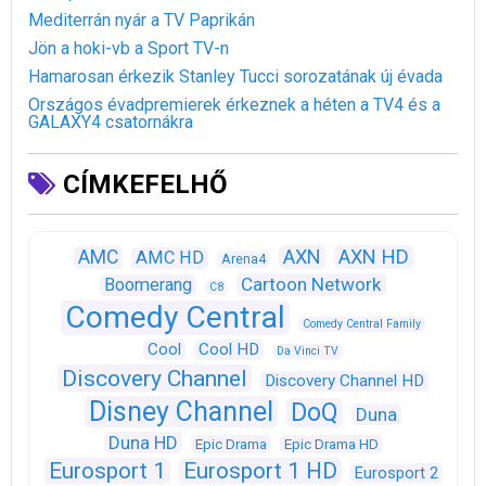
Mediterrán nyár a TV Paprikán
Jön a hoki-vb a Sport TV-n
Hamarosan érkezik Stanley Tucci sorozatának új évada
Országos évadpremierek érkeznek a héten a TV4 és a
GALAXY4 csatornákra
CÍMKEFELHŐ
AXN
AXN HD
AMC
AMC HD
Arena4
Cartoon Network
Boomerang
C8
Comedy Central
Comedy Central Family
Cool
Cool HD
Da Vinci TV
Discovery Channel
Discovery Channel HD
Disney Channel
DoQ
Duna
Duna HD
Epic Drama
Epic Drama HD
Eurosport 1
Eurosport 1 HD
Eurosport 2