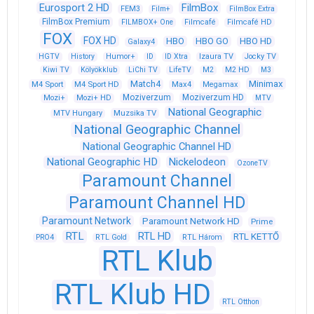
Eurosport 2 HD
FilmBox
FEM3
Film+
FilmBox Extra
FilmBox Premium
FILMBOX+ One
Filmcafé
Filmcafé HD
FOX
FOX HD
HBO
HBO GO
HBO HD
Galaxy4
HGTV
History
Humor+
ID
ID Xtra
Izaura TV
Jocky TV
Kiwi TV
Kölyökklub
LiChi TV
LifeTV
M2
M2 HD
M3
Match4
Minimax
M4 Sport
M4 Sport HD
Max4
Megamax
Moziverzum
Moziverzum HD
Mozi+
Mozi+ HD
MTV
National Geographic
Muzsika TV
MTV Hungary
National Geographic Channel
National Geographic Channel HD
National Geographic HD
Nickelodeon
OzoneTV
Paramount Channel
Paramount Channel HD
Paramount Network
Paramount Network HD
Prime
RTL
RTL HD
RTL KETTŐ
PRO4
RTL Gold
RTL Három
RTL Klub
RTL Klub HD
RTL Otthon