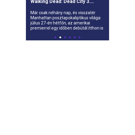
Walking Dead: Dead City 3.
évada az AMC-re
Már csak néhány nap, és visszatér
Manhattan posztapokaliptikus világa:
július 27-én hétfőn, az amerikai
premierrel egy időben debütál itthon is
az AMC-n a The Walking Dead: Dead
City harmadik évada.