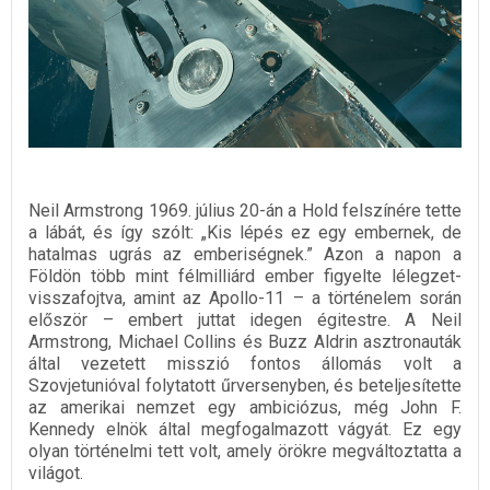
Neil Armstrong 1969. július 20-án a Hold felszínére tette
a lábát, és így szólt: „Kis lépés ez egy embernek, de
hatalmas ugrás az emberiségnek.” Azon a napon a
Földön több mint félmilliárd ember figyelte lélegzet-
visszafojtva, amint az Apollo-11 – a történelem során
először – embert juttat idegen égitestre. A Neil
Armstrong, Michael Collins és Buzz Aldrin asztronauták
által vezetett misszió fontos állomás volt a
Szovjetunióval folytatott űrversenyben, és beteljesítette
az amerikai nemzet egy ambiciózus, még John F.
Kennedy elnök által megfogalmazott vágyát. Ez egy
olyan történelmi tett volt, amely örökre megváltoztatta a
világot.