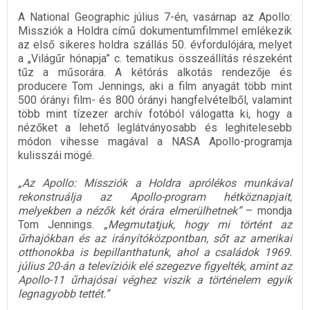
A National Geographic július 7-én, vasárnap az Apollo:
Missziók a Holdra című dokumentumfilmmel emlékezik
az első sikeres holdra szállás 50. évfordulójára, melyet
a „Világűr hónapja” c. tematikus összeállítás részeként
tűz a műsorára. A kétórás alkotás rendezője és
producere Tom Jennings, aki a film anyagát több mint
500 órányi film- és 800 órányi hangfelvételből, valamint
több mint tízezer archív fotóból válogatta ki, hogy a
nézőket a lehető leglátványosabb és leghitelesebb
módon vihesse magával a NASA Apollo-programja
kulisszái mögé.
„Az Apollo: Missziók a Holdra aprólékos munkával
rekonstruálja az Apollo-program hétköznapjait,
melyekben a nézők két órára elmerülhetnek”
– mondja
Tom Jennings.
„Megmutatjuk, hogy mi történt az
űrhajókban és az irányítóközpontban, sőt az amerikai
otthonokba is bepillanthatunk, ahol a családok 1969.
július 20-án a televízióik elé szegezve figyelték, amint az
Apollo-11 űrhajósai véghez viszik a történelem egyik
legnagyobb tettét.”