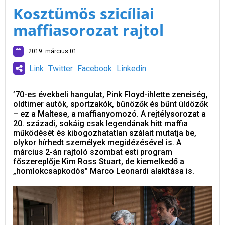
Kosztümös szicíliai
maffiasorozat rajtol
2019. március 01.
Link
Twitter
Facebook
Linkedin
’70-es évekbeli hangulat, Pink Floyd-ihlette zeneiség,
oldtimer autók, sportzakók, bűnözők és bűnt üldözők
– ez a Maltese, a maffianyomozó. A rejtélysorozat a
20. századi, sokáig csak legendának hitt maffia
működését és kibogozhatatlan szálait mutatja be,
olykor hírhedt személyek megidézésével is. A
március 2-án rajtoló szombat esti program
főszereplője Kim Ross Stuart, de kiemelkedő a
„homlokcsapkodós” Marco Leonardi alakítása is.