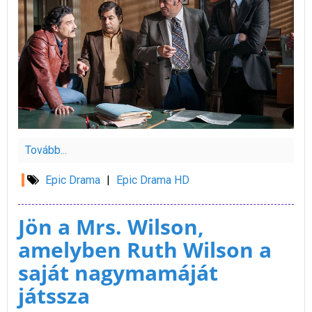
Tovább...
Epic Drama
|
Epic Drama HD
Jön a Mrs. Wilson,
amelyben Ruth Wilson a
saját nagymamáját
játssza