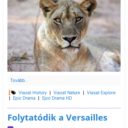
Tovább...
Viasat History
|
Viasat Nature
|
Viasat Explore
|
Epic Drama
|
Epic Drama HD
Folytatódik a Versailles