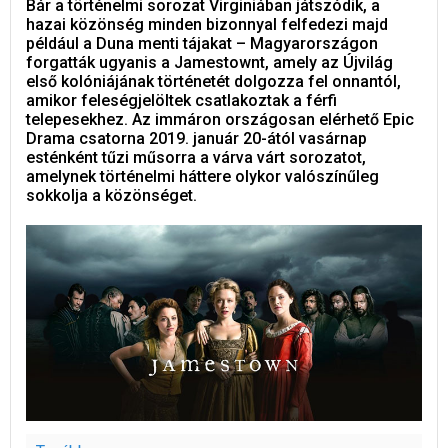
Bár a történelmi sorozat Virginiában játszódik, a
hazai közönség minden bizonnyal felfedezi majd
például a Duna menti tájakat – Magyarországon
forgatták ugyanis a Jamestownt, amely az Újvilág
első kolóniájának történetét dolgozza fel onnantól,
amikor feleségjelöltek csatlakoztak a férfi
telepesekhez. Az immáron országosan elérhető Epic
Drama csatorna 2019. január 20-ától vasárnap
esténként tűzi műsorra a várva várt sorozatot,
amelynek történelmi háttere olykor valószínűleg
sokkolja a közönséget.