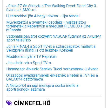
Július 27-én érkezik a The Walking Dead: Dead City 3.
évada az AMC-re
Új részekkel jön A hegyi doktor - Újra rendel
Művészettől a gyermeki csodáig – varázslatos
történetek a képernyőn a megújult FILMBOX+ One
műsorán
Vadonatúj pályáról közvetít NASCAR futamot az ARENA4
sport televízió
Jön a FINAL4 a Sport TV-n: a sztárcsapatok mellett a
Veszprém ifistái is ott lesznek Kölnben
Mediterrán nyár a TV Paprikán
Jön a hoki-vb a Sport TV-n
Hamarosan érkezik Stanley Tucci sorozatának új évada
Országos évadpremierek érkeznek a héten a TV4 és a
GALAXY4 csatornákra
A Network4 ünnepi menüje a sonka mellé a
sportrajongók számára
CÍMKEFELHŐ