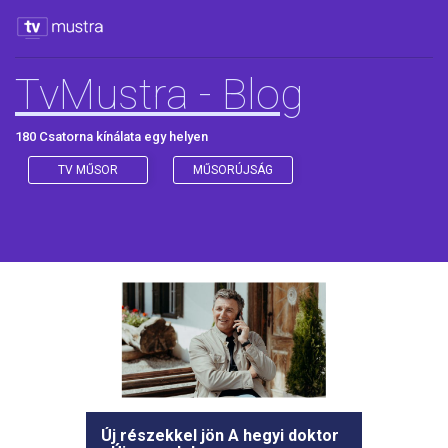
TvMustra - Blog
180 Csatorna kínálata egy helyen
TV MŰSOR
MŰSORÚJSÁG
Új részekkel jön A hegyi doktor