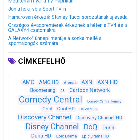
Mediterrán nyár a TV Paprikán
Jön a hoki-vb a Sport TV-n
Hamarosan érkezik Stanley Tucci sorozatának új évada
Országos évadpremierek érkeznek a héten a TV4 és a
GALAXY4 csatornákra
A Network4 ünnepi menüje a sonka mellé a
sportrajongók számára
CÍMKEFELHŐ
AXN
AXN HD
AMC
AMC HD
Arena4
Cartoon Network
Boomerang
C8
Comedy Central
Comedy Central Family
Cool
Cool HD
Da Vinci TV
Discovery Channel
Discovery Channel HD
Disney Channel
DoQ
Duna
Duna HD
Epic Drama
Epic Drama HD