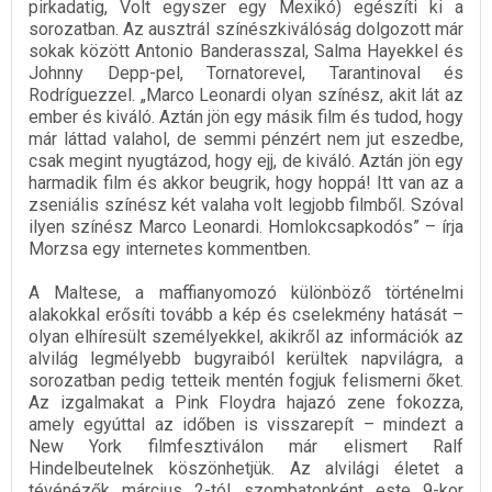
pirkadatig, Volt egyszer egy Mexikó) egészíti ki a
sorozatban. Az ausztrál színészkiválóság dolgozott már
sokak között Antonio Banderasszal, Salma Hayekkel és
Johnny Depp-pel, Tornatorevel, Tarantinoval és
Rodríguezzel. „Marco Leonardi olyan színész, akit lát az
ember és kiváló. Aztán jön egy másik film és tudod, hogy
már láttad valahol, de semmi pénzért nem jut eszedbe,
csak megint nyugtázod, hogy ejj, de kiváló. Aztán jön egy
harmadik film és akkor beugrik, hogy hoppá! Itt van az a
zseniális színész két valaha volt legjobb filmből. Szóval
ilyen színész Marco Leonardi. Homlokcsapkodós” – írja
Morzsa egy internetes kommentben.
A Maltese, a maffianyomozó különböző történelmi
alakokkal erősíti tovább a kép és cselekmény hatását –
olyan elhíresült személyekkel, akikről az információk az
alvilág legmélyebb bugyraiból kerültek napvilágra, a
sorozatban pedig tetteik mentén fogjuk felismerni őket.
Az izgalmakat a Pink Floydra hajazó zene fokozza,
amely egyúttal az időben is visszarepít – mindezt a
New York filmfesztiválon már elismert Ralf
Hindelbeutelnek köszönhetjük. Az alvilági életet a
tévénézők március 2-tól szombatonként este 9-kor