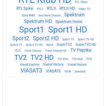
RTL Otthon
RTLII
RTLII HD
RTL Spike
RTL+
Sláger TV
Spektrum
Sony MAX
Sony Movie Channel
Spektrum HD
Spektrum Home
Sport1
Sport1 HD
Sport2
Sport2 HD
Spíler1 TV
Spíler1 TV HD
SuperTV2
SuperTV2 HD
Spíler2 TV
Spíler2 TV HD
Story4
TV Paprika
TLC
Travel Channel
Travel Channel HD
TV2
TV2 HD
TV4
TV2 Kids
TV2 Klub
Viasat History
Viasat Explore
Viasat Nature
VIASAT3
VIASAT6
VIVA
Zenebutik