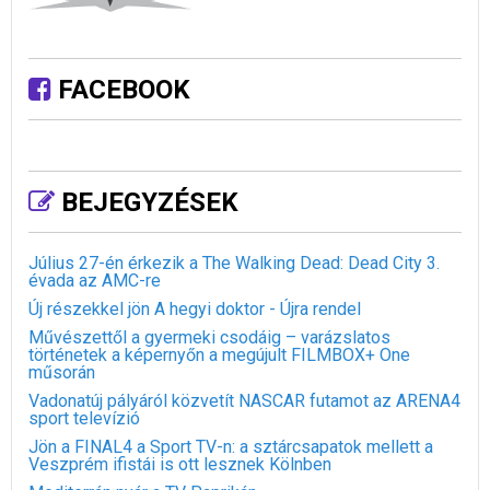
FACEBOOK
BEJEGYZÉSEK
Július 27-én érkezik a The Walking Dead: Dead City 3.
évada az AMC-re
Új részekkel jön A hegyi doktor - Újra rendel
Művészettől a gyermeki csodáig – varázslatos
történetek a képernyőn a megújult FILMBOX+ One
műsorán
Vadonatúj pályáról közvetít NASCAR futamot az ARENA4
sport televízió
Jön a FINAL4 a Sport TV-n: a sztárcsapatok mellett a
Veszprém ifistái is ott lesznek Kölnben