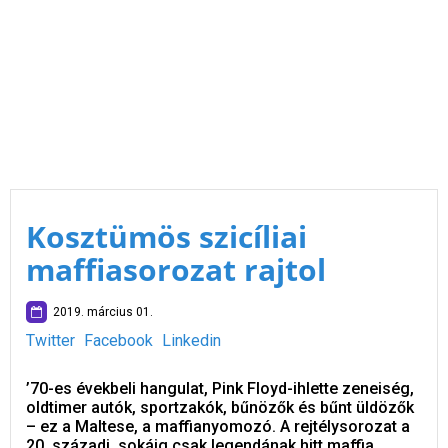
Kosztümös szicíliai
maffiasorozat rajtol
2019. március 01.
Twitter
Facebook
Linkedin
’70-es évekbeli hangulat, Pink Floyd-ihlette zeneiség,
oldtimer autók, sportzakók, bűnözők és bűnt üldözők
– ez a Maltese, a maffianyomozó. A rejtélysorozat a
20. századi, sokáig csak legendának hitt maffia