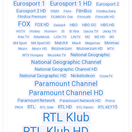
Eurosport 1
Eurosport 1 HD
Eurosport 2
Eurosport 2 HD
FilmBox
FEM3
Film+
FilmBox Extra
FilmBox Premium
FILMBOX+ One
Filmcafé
Filmcafé HD
FOX
FOX HD
HBO
HBO GO
HBO HD
Galaxy4
HGTV
History
Humor+
ID
ID Xtra
Izaura TV
Jocky TV
Kiwi TV
Kölyökklub
LiChi TV
LifeTV
M2
M2 HD
M3
Match4
Minimax
M4 Sport
M4 Sport HD
Max4
Megamax
Moziverzum
Moziverzum HD
Mozi+
Mozi+ HD
MTV
National Geographic
Muzsika TV
MTV Hungary
National Geographic Channel
National Geographic Channel HD
National Geographic HD
Nickelodeon
OzoneTV
Paramount Channel
Paramount Channel HD
Paramount Network
Paramount Network HD
Prime
RTL
RTL HD
RTL KETTŐ
PRO4
RTL Gold
RTL Három
RTL Klub
RTL Klub HD