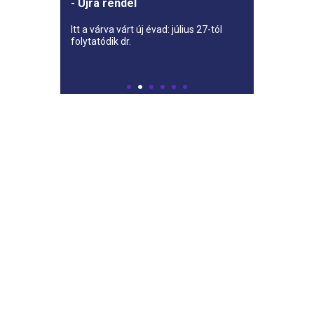
- Újra rendel
Itt a várva várt új évad: július 27-tól
folytatódik dr.