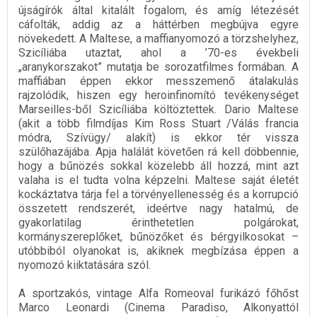
újságírók által kitalált fogalom, és amíg létezését
cáfolták, addig az a háttérben megbújva egyre
növekedett. A Maltese, a maffianyomozó a törzshelyhez,
Szicíliába utaztat, ahol a ’70-es évekbeli
„aranykorszakot” mutatja be sorozatfilmes formában. A
maffiában éppen ekkor messzemenő átalakulás
rajzolódik, hiszen egy heroinfinomító tevékenységet
Marseilles-ből Szicíliába költöztettek. Dario Maltese
(akit a több filmdíjas Kim Ross Stuart /Válás francia
módra, Szívügy/ alakít) is ekkor tér vissza
szülőhazájába. Apja halálát követően rá kell döbbennie,
hogy a bűnözés sokkal közelebb áll hozzá, mint azt
valaha is el tudta volna képzelni. Maltese saját életét
kockáztatva tárja fel a törvényellenesség és a korrupció
összetett rendszerét, ideértve nagy hatalmú, de
gyakorlatilag érinthetetlen polgárokat,
kormányszereplőket, bűnözőket és bérgyilkosokat –
utóbbiból olyanokat is, akiknek megbízása éppen a
nyomozó kiiktatására szól.
A sportzakós, vintage Alfa Romeoval furikázó főhőst
Marco Leonardi (Cinema Paradiso, Alkonyattól