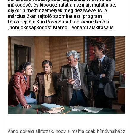
működését és kibogozhatatlan szálait mutatja be,
olykor hírhedt személyek megidézésével is. A
március 2-án rajtoló szombat esti program
főszereplője Kim Ross Stuart, de kiemelkedő a
„homlokcsapkodós” Marco Leonardi alakítása is.
Anno sokáig állították, hogy a maffia csak hírnévhajhász