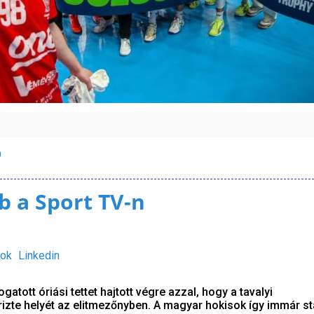
D
b a Sport TV-n
ok
Linkedin
tott óriási tettet hajtott végre azzal, hogy a tavalyi
zte helyét az elitmezőnyben. A magyar hokisok így immár sta