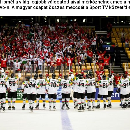
 ismét a világ legjobb válogatottjaival mérkőzhetnek meg a 
vb-n. A magyar csapat összes meccsét a Sport TV közvetíti 