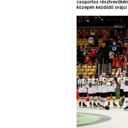
csoportos résztvevőként
közepén kezdődő svájci 