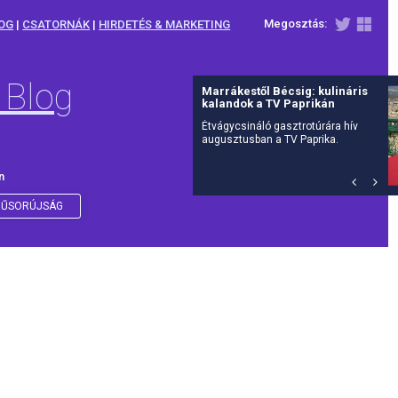
Megosztás:
OG
|
CSATORNÁK
|
HIRDETÉS & MARKETING
 Blog
Július 27-én érkezik a The
Walking Dead: Dead City 3.
évada az AMC-re
Már csak néhány nap, és visszatér
Manhattan posztapokaliptikus
világa: július 27-én hétfőn, az
amerikai premierrel egy időben
n
debütál itthon is az AMC-n a The
Walking Dead: Dead City harmadik
évada.
ŰSORÚJSÁG