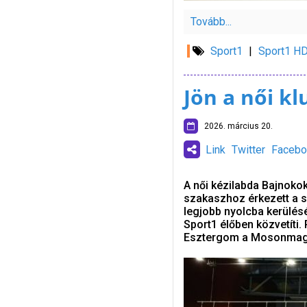
Tovább...
Sport1
|
Sport1 H
Jön a női k
2026. március 20.
Link
Twitter
Facebo
A női kézilabda Bajnoko
szakaszhoz érkezett a s
legjobb nyolcba kerülés
Sport1 élőben közvetíti
Esztergom a Mosonmagya