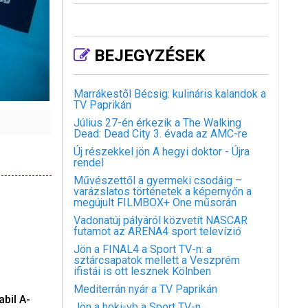
BEJEGYZÉSEK
Marrákestől Bécsig: kulináris kalandok a
TV Paprikán
Július 27-én érkezik a The Walking
Dead: Dead City 3. évada az AMC-re
Új részekkel jön A hegyi doktor - Újra
rendel
Művészettől a gyermeki csodáig –
varázslatos történetek a képernyőn a
megújult FILMBOX+ One műsorán
Vadonatúj pályáról közvetít NASCAR
futamot az ARENA4 sport televízió
Jön a FINAL4 a Sport TV-n: a
sztárcsapatok mellett a Veszprém
ifistái is ott lesznek Kölnben
Mediterrán nyár a TV Paprikán
bil A-
Jön a hoki-vb a Sport TV-n