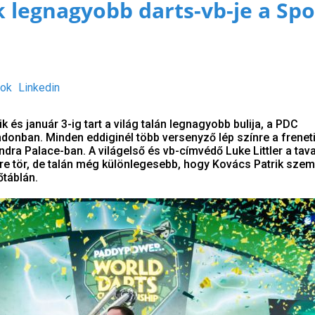
 legnagyobb darts-vb-je a Spo
ok
Linkedin
és január 3-ig tart a világ talán legnagyobb bulija, a PDC
donban. Minden eddiginél több versenyző lép színre a frenet
ndra Palace-ban. A világelső és vb-címvédő Luke Littler a tava
lre tör, de talán még különlegesebb, hogy Kovács Patrik sze
őtáblán.