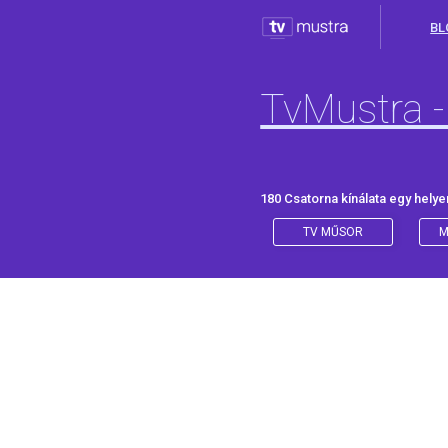
BL
TvMustra -
180 Csatorna kínálata egy helye
TV MŰSOR
M