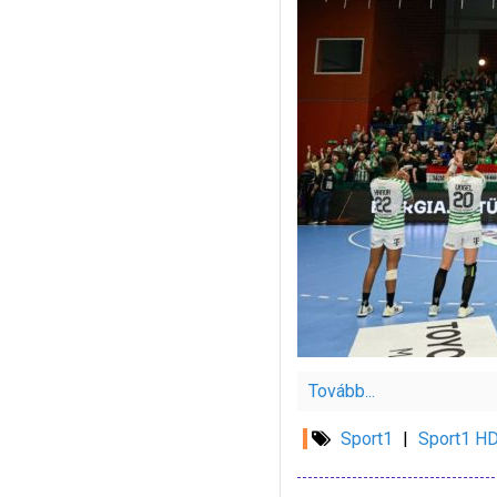
Tovább...
Sport1
|
Sport1 H