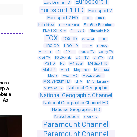
Eurosport 1
Epic Drama HD
Eurosport 1 HD
Eurosport 2
Eurosport 2 HD
FEM3
Film+
FilmBox
FilmBox Premium
FilmBox Extra
FILMBOX+ One
Filmcafé
Filmcafé HD
FOX
FOX HD
HBO
Galaxy4
HBO GO
HBO HD
HGTV
History
Humor+
ID
ID Xtra
Izaura TV
Jocky TV
Kiwi TV
Kölyökklub
LiChi TV
LifeTV
M2
M4 Sport
M4 Sport HD
M2 HD
M3
Match4
Minimax
Max4
Megamax
Moziverzum
Mozi+
Mozi+ HD
Moziverzum HD
MTV
MTV Hungary
éses
National Geographic
ép a
Muzsika TV
ket a
National Geographic Channel
: Az
National Geographic Channel HD
National Geographic HD
Nickelodeon
OzoneTV
Paramount Channel
Paramount Channel