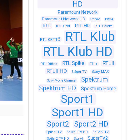
HD
Paramount Network
Paramount Network HD
Prime
PRO4
RTL
RTL HD
RTL Gold
RTL Három
RTL Klub
RTL KETTŐ
RTL Klub HD
RTLII
RTL Spike
RTL+
RTL Otthon
RTLII HD
Sony MAX
Sláger TV
Spektrum
Sony Movie Channel
Spektrum HD
Spektrum Home
Sport1
Sport1 HD
Sport2
Sport2 HD
Spíler1 TV
Spíler1 TV HD
Spíler2 TV
SuperTV2
Spíler2 TV HD
Story4