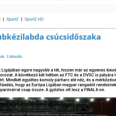
D
|
Sport2
|
Sport2 HD
lubkézilabda csúcsidőszaka
ok
Linkedin
k Ligájában egyre nagyobb a tét, hiszen már az egyenes kies
orozat. A következő két hétben az FTC és a DVSC is pályára l
ért. Mindkét együttes komoly párharc elé néz, és a mérkőzése
. Ráadás, hogy az Európa Ligában magyar rangadót rendeznek
róvárral csap össze. A győztes ott lesz a FINAL4-on.