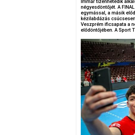
Immár tizenhetedik alka
négyesdöntőjét. A FINAL
egymással, a másik előd
kézilabdázás csúcsesem
Veszprém ificsapata a né
elődöntőjében. A Sport 