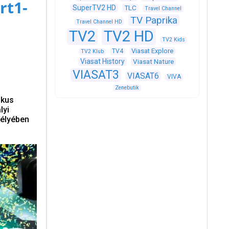
rt1-
SuperTV2 HD
TLC
Travel Channel
TV Paprika
Travel Channel HD
TV2
TV2 HD
TV2 Kids
Viasat Explore
TV4
TV2 Klub
Viasat History
Viasat Nature
VIASAT3
VIASAT6
VIVA
Zenebutik
ikus
lyi
mélyében