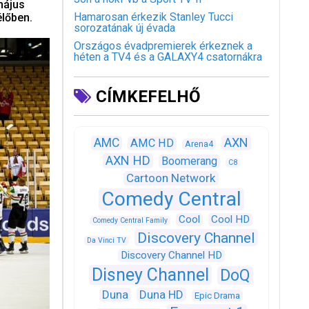
május
Hamarosan érkezik Stanley Tucci
élőben.
sorozatának új évada
Országos évadpremierek érkeznek a
héten a TV4 és a GALAXY4 csatornákra
CÍMKEFELHŐ
AXN
AMC
AMC HD
Arena4
AXN HD
Boomerang
C8
Cartoon Network
Comedy Central
Cool
Cool HD
Comedy Central Family
Discovery Channel
Da Vinci TV
Discovery Channel HD
Disney Channel
DoQ
Duna
Duna HD
Epic Drama