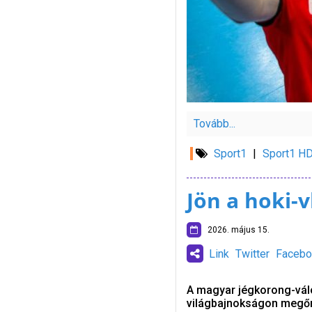
Tovább...
Sport1
|
Sport1 H
Jön a hoki-v
2026. május 15.
Link
Twitter
Facebo
A magyar jégkorong-váloga
világbajnokságon megőri