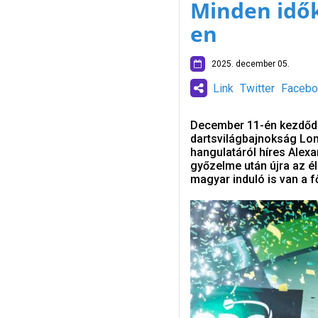
Minden idők
en
2025. december 05.
Link
Twitter
Facebo
December 11-én kezdődik 
dartsvilágbajnokság Lon
hangulatáról híres Alexa
győzelme után újra az é
magyar induló is van a f