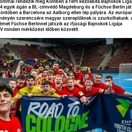
lommal rendezik meg Kölnben a férfi kézilabda Bajnokok Ligá
4 egyik ágán a BL-címvédő Magdeburg és a Füchse Berlin ját
öntőben a Barcelona az Aalborg ellen lép pályára. Az európai
ényén szerencsére magyar szereplőknek is szurkolhatunk: 
met Füchse Berlinnel játszik az ifjúsági Bajnokok Ligája
TV minden mérkőzést élőben közvetít.