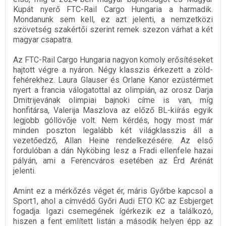
Kupát nyerő FTC-Rail Cargo Hungaria a harmadik.
Mondanunk sem kell, ez azt jelenti, a nemzetközi
szövetség szakértői szerint remek szezon várhat a két
magyar csapatra.
Az FTC-Rail Cargo Hungaria nagyon komoly erősítéseket
hajtott végre a nyáron. Négy klasszis érkezett a zöld-
fehérekhez. Laura Glauser és Orlane Kanor ezüstérmet
nyert a francia válogatottal az olimpián, az orosz Darja
Dmitrijevának olimpiai bajnoki címe is van, míg
honfitársa, Valerija Maszlova az előző BL-kiírás egyik
legjobb góllövője volt. Nem kérdés, hogy most már
minden poszton legalább két világklasszis áll a
vezetőedző, Allan Heine rendelkezésére. Az első
fordulóban a dán Nyköbing lesz a Fradi ellenfele hazai
pályán, ami a Ferencváros esetében az Érd Arénát
jelenti.
Amint ez a mérkőzés véget ér, máris Győrbe kapcsol a
Sport1, ahol a címvédő Győri Audi ETO KC az Esbjerget
fogadja. Igazi csemegének ígérkezik ez a találkozó,
hiszen a fent említett listán a második helyen épp az