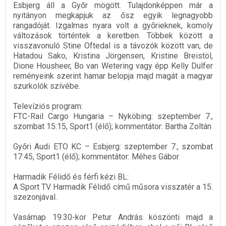
Esbjerg áll a Győr mögött. Tulajdonképpen már a
nyitányon megkapjuk az ősz egyik legnagyobb
rangadóját. Izgalmas nyara volt a győrieknek, komoly
változások történtek a keretben. Többek között a
visszavonuló Stine Oftedal is a távozók között van, de
Hatadou Sako, Kristina Jörgensen, Kristine Breistöl,
Dione Housheer, Bo van Wetering vagy épp Kelly Dulfer
reményeink szerint hamar belopja majd magát a magyar
szurkolók szívébe.
Televíziós program:
FTC-Rail Cargo Hungaria – Nyköbing: szeptember 7.,
szombat 15:15, Sport1 (élő); kommentátor: Bartha Zoltán
Győri Audi ETO KC – Esbjerg: szeptember 7., szombat
17:45, Sport1 (élő); kommentátor: Méhes Gábor
Harmadik Félidő és férfi kézi BL:
A Sport TV Harmadik Félidő című műsora visszatér a 15.
szezonjával.
Vasárnap 19:30-kor Petur András köszönti majd a