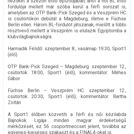
nézőket a szezon első epizódjában, ahol a női BL első
fordulója mellett már szóba kerül a férfi sorozat is,
amelyben az OTP Bank-Pick Szeged és a Veszprém HC
is csütörtökön debütál a Magdeburg, illetve e Füchse
Berlin ellen. Három BL-fordulót játszanak, mielőtt a többi
résztvevő mellett a Veszprém is elutazik Egyiptomba a
klubvilágbajnokságra.
Harmadik Félidő: szeptember 8., vasárnap 19:30, Sport1
(élő)
OTP Bank-Pick Szeged – Magdeburg: szeptember 12.,
csütörtök 18:00, Sport1 (élő); kommentátor: Méhes
Gábor
Füchse Berlin – Veszprém HC: szeptember 12.,
csütörtök 20:30, Sport1 (élő); kommentátor: Bartha
Zoltán
A Sport1 élőben közvetíti a férfi és női kézilabda
Bajnokok Ligája minden magyar érdeketségű
mérkőzését, ez 56 csoportmeccset jelent, továbbá az
egyenes-kieséses szakaszt és a FINAL4-okat is.