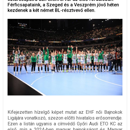
Férficsapataink, a Szeged és a Veszprém jövő héten
kezdenek a két német BL-résztvevő ellen.
Kifejezetten hízelgő képet mutat az EHF női Bajnokok
Ligájára vonatkozó, szezon előtti hivatalos erősorrendje.
Ezen a listán ugyanis a címvédő Győri Audi ETO KC az
első, míg a 2024-ben magyar bajnokságot és Magyar