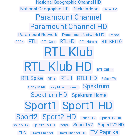
National Geographic Channel HD
National Geographic HD
Nickelodeon
OzoneTV
Paramount Channel
Paramount Channel HD
Paramount Network
Paramount Network HD
Prime
RTL
RTL HD
RTL KETTŐ
PRO4
RTL Gold
RTL Három
RTL Klub
RTL Klub HD
RTL Otthon
RTLII
RTLII HD
RTL Spike
RTL+
Sláger TV
Spektrum
Sony MAX
Sony Movie Channel
Spektrum HD
Spektrum Home
Sport1
Sport1 HD
Sport2
Sport2 HD
Spíler1 TV
Spíler1 TV HD
SuperTV2
SuperTV2 HD
Spíler2 TV
Spíler2 TV HD
Story4
TV Paprika
TLC
Travel Channel
Travel Channel HD