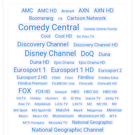
AXN
AXN HD
AMC
AMC HD
Arena4
Cartoon Network
Boomerang
C8
Comedy Central
Comedy Central Family
Cool
Cool HD
Da Vinci TV
Discovery Channel
Discovery Channel HD
Disney Channel
DoQ
Duna
Duna HD
Epic Drama
Epic Drama HD
Eurosport 1
Eurosport 1 HD
Eurosport 2
Eurosport 2 HD
FilmBox
FEM3
Film+
FilmBox Extra
FilmBox Premium
FILMBOX+ One
Filmcafé
Filmcafé HD
FOX
FOX HD
HBO
HBO GO
HBO HD
Galaxy4
HGTV
History
Humor+
ID
ID Xtra
Izaura TV
Jocky TV
Kiwi TV
Kölyökklub
LiChi TV
LifeTV
M2
M2 HD
M3
Match4
Minimax
M4 Sport
M4 Sport HD
Max4
Megamax
Moziverzum
Moziverzum HD
Mozi+
Mozi+ HD
MTV
National Geographic
Muzsika TV
MTV Hungary
National Geographic Channel