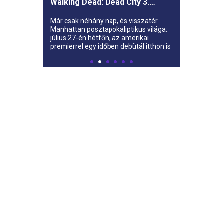
Walking Dead: Dead City 3.
évada az AMC-re
Már csak néhány nap, és visszatér
Manhattan posztapokaliptikus világa:
július 27-én hétfőn, az amerikai
premierrel egy időben debütál itthon is
az AMC-n a The Walking Dead: Dead
City harmadik évada.