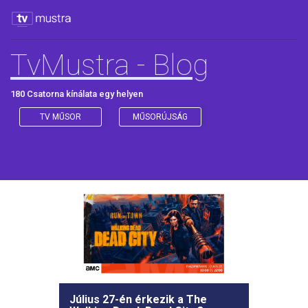
TvMustra - Blog
180 Csatorna kínálata egy helyen
TV MŰSOR
MŰSORÚJSÁG
Július 27-én érkezik a The