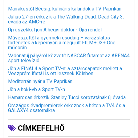
Marrákestől Bécsig: kulináris kalandok a TV Paprikán
Július 27-én érkezik a The Walking Dead: Dead City 3.
évada az AMC-re
Új részekkel jön A hegyi doktor - Újra rendel
Művészettől a gyermeki csodáig – varázslatos
történetek a képernyőn a megújult FILMBOX+ One
műsorán
Vadonatúj pályáról közvetít NASCAR futamot az ARENA4
sport televízió
Jön a FINAL4 a Sport TV-n: a sztárcsapatok mellett a
Veszprém ifistái is ott lesznek Kölnben
Mediterrán nyár a TV Paprikán
Jön a hoki-vb a Sport TV-n
Hamarosan érkezik Stanley Tucci sorozatának új évada
Országos évadpremierek érkeznek a héten a TV4 és a
GALAXY4 csatornákra
CÍMKEFELHŐ