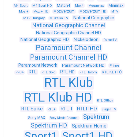
Match4
Minimax
M4 Sport
M4 Sport HD
Max4
Megamax
Moziverzum
Moziverzum HD
Mozi+
Mozi+ HD
MTV
National Geographic
Muzsika TV
MTV Hungary
National Geographic Channel
National Geographic Channel HD
National Geographic HD
Nickelodeon
OzoneTV
Paramount Channel
Paramount Channel HD
Paramount Network
Paramount Network HD
Prime
RTL
RTL HD
RTL KETTŐ
PRO4
RTL Gold
RTL Három
RTL Klub
RTL Klub HD
RTL Otthon
RTLII
RTLII HD
RTL Spike
RTL+
Sláger TV
Spektrum
Sony MAX
Sony Movie Channel
Spektrum HD
Spektrum Home
Sport1
Sport1 HD