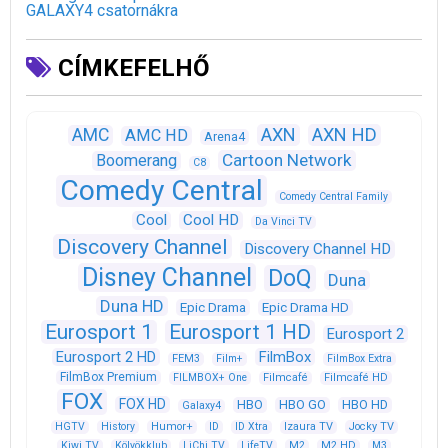
GALAXY4 csatornákra
CÍMKEFELHŐ
AXN
AXN HD
AMC
AMC HD
Arena4
Cartoon Network
Boomerang
C8
Comedy Central
Comedy Central Family
Cool
Cool HD
Da Vinci TV
Discovery Channel
Discovery Channel HD
Disney Channel
DoQ
Duna
Duna HD
Epic Drama
Epic Drama HD
Eurosport 1
Eurosport 1 HD
Eurosport 2
Eurosport 2 HD
FilmBox
FEM3
Film+
FilmBox Extra
FilmBox Premium
FILMBOX+ One
Filmcafé
Filmcafé HD
FOX
FOX HD
HBO
HBO GO
HBO HD
Galaxy4
HGTV
History
Humor+
ID
ID Xtra
Izaura TV
Jocky TV
Kiwi TV
Kölyökklub
LiChi TV
LifeTV
M2
M2 HD
M3