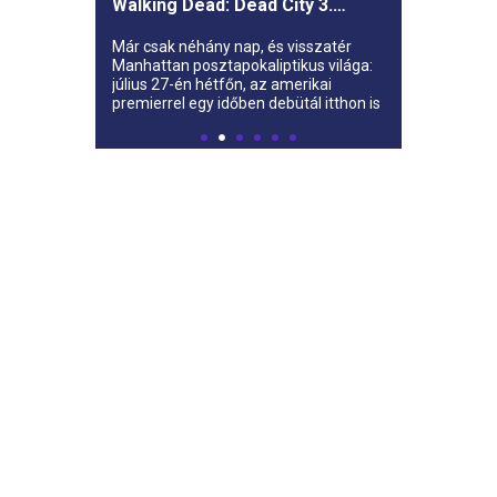
Walking Dead: Dead City 3.
évada az AMC-re
Már csak néhány nap, és visszatér
Manhattan posztapokaliptikus világa:
július 27-én hétfőn, az amerikai
premierrel egy időben debütál itthon is
az AMC-n a The Walking Dead: Dead
City harmadik évada.