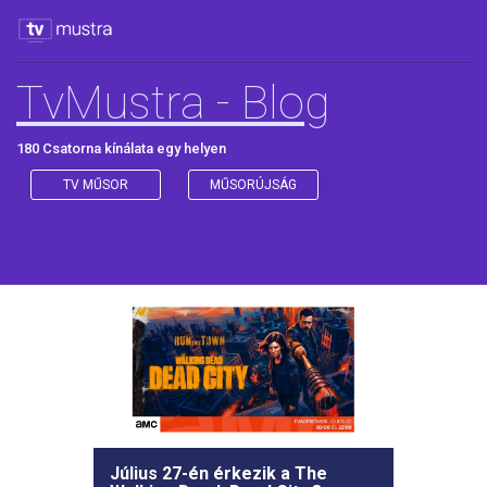
TvMustra - Blog
180 Csatorna kínálata egy helyen
TV MŰSOR
MŰSORÚJSÁG
Július 27-én érkezik a The