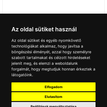
Az oldal sütiket használ
Az oldal sütiket és egyéb nyomkövető
technológiákat alkalmaz, hogy javítsa a
böngészési élményét, azzal hogy személyre
szabott tartalmakat és célzott hirdetéseket
jelenít meg, és elemzi a weboldalunk
forgalmát, hogy megtudjuk honnan érkeztek a
látogatóink.
Minden jog fenntartva © 2008 - 2026
4Web Kft.
Elfogadom
A csatornák a műsorváltoztatás jogát
Elutasítom
fenntartják! A portál üzemeltetője semmiféle
felelősséget nem vállal a weboldalon
megjelentetett hirdetések tartalmáért, illetve a
Beállítások megváltoztatása