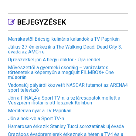
BEJEGYZÉSEK
Marrákestől Bécsig: kulináris kalandok a TV Paprikán
Július 27-én érkezik a The Walking Dead: Dead City 3.
évada az AMC-re
Új részekkel jön A hegyi doktor - Újra rendel
Művészettől a gyermeki csodáig – varázslatos
történetek a képernyőn a megújult FILMBOX+ One
műsorán
Vadonatúj pályáról közvetít NASCAR futamot az ARENA4
sport televízió
Jön a FINAL4 a Sport TV-n: a sztárcsapatok mellett a
Veszprém ifistái is ott lesznek Kölnben
Mediterrán nyár a TV Paprikán
Jön a hoki-vb a Sport TV-n
Hamarosan érkezik Stanley Tucci sorozatának új évada
Országos évadpremierek érkeznek a héten a TV4 és a