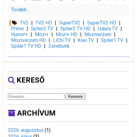
Tovább...
TV2
|
TV2 HD
|
SuperTV2
|
SuperTV2 HD
|
Prime
|
Spíler2 TV
|
Spíler2 TV HD
|
Izaura TV
|
Humor+
|
Mozi+
|
Mozi+ HD
|
Moziverzum
|
Moziverzum HD
|
LiChi TV
|
Kiwi TV
|
Spíler1 TV
|
Spíler1 TV HD
|
Zenebutik
KERESŐ
Keresés
ARCHÍVUM
2026. augusztus
(
1
)
2026. július
(
3
)