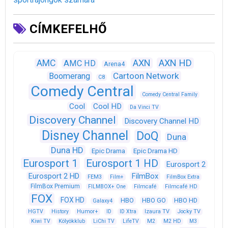
CÍMKEFELHŐ
AXN
AXN HD
AMC
AMC HD
Arena4
Cartoon Network
Boomerang
C8
Comedy Central
Comedy Central Family
Cool
Cool HD
Da Vinci TV
Discovery Channel
Discovery Channel HD
Disney Channel
DoQ
Duna
Duna HD
Epic Drama
Epic Drama HD
Eurosport 1
Eurosport 1 HD
Eurosport 2
Eurosport 2 HD
FilmBox
FEM3
Film+
FilmBox Extra
FilmBox Premium
FILMBOX+ One
Filmcafé
Filmcafé HD
FOX
FOX HD
HBO
HBO GO
HBO HD
Galaxy4
HGTV
History
Humor+
ID
ID Xtra
Izaura TV
Jocky TV
Kiwi TV
Kölyökklub
LiChi TV
LifeTV
M2
M2 HD
M3