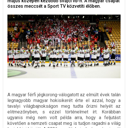
május közepén kezdődő svájci vb-n. A magyar csapat
összes meccsét a Sport TV közvetíti élőben.
A magyar férfi jégkorong-válogatott az elmúlt évek talán
legnagyobb magyar hokisikerét érte el azzal, hogy a
tavalyi világbajnokságon meg tudta őrizni helyét az
elitmezőnyben, s ezzel történelmet írt. Korábban
ugyanis még nem volt példa arra, hogy a feljutást
követően a nemzeti csapat meg is tudjon ragadni a világ