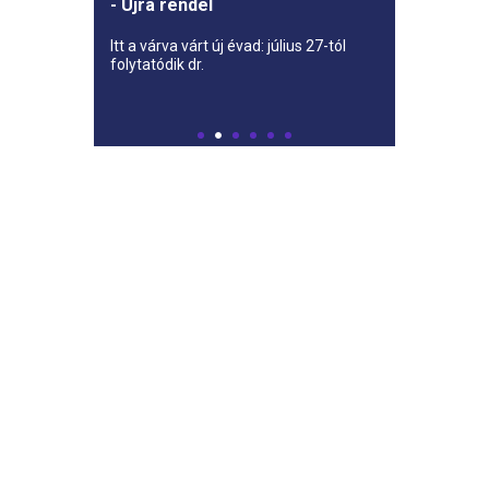
- Újra rendel
Itt a várva várt új évad: július 27-tól
folytatódik dr.