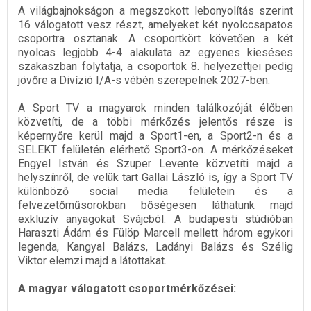
A világbajnokságon a megszokott lebonyolítás szerint
16 válogatott vesz részt, amelyeket két nyolccsapatos
csoportra osztanak. A csoportkört követően a két
nyolcas legjobb 4-4 alakulata az egyenes kieséses
szakaszban folytatja, a csoportok 8. helyezettjei pedig
jövőre a Divízió I/A-s vébén szerepelnek 2027-ben.
A Sport TV a magyarok minden találkozóját élőben
közvetíti, de a többi mérkőzés jelentős része is
képernyőre kerül majd a Sport1-en, a Sport2-n és a
SELEKT felületén elérhető Sport3-on. A mérkőzéseket
Engyel István és Szuper Levente közvetíti majd a
helyszínről, de velük tart Gallai László is, így a Sport TV
különböző social media felületein és a
felvezetőműsorokban bőségesen láthatunk majd
exkluzív anyagokat Svájcból. A budapesti stúdióban
Haraszti Ádám és Fülöp Marcell mellett három egykori
legenda, Kangyal Balázs, Ladányi Balázs és Szélig
Viktor elemzi majd a látottakat.
A magyar válogatott csoportmérkőzései: