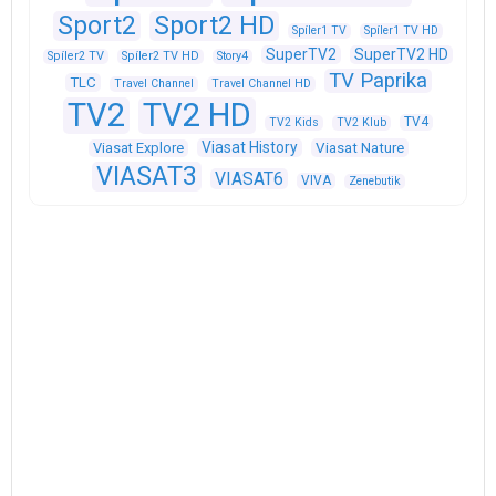
Sport2
Sport2 HD
Spíler1 TV
Spíler1 TV HD
SuperTV2
SuperTV2 HD
Spíler2 TV
Spíler2 TV HD
Story4
TV Paprika
TLC
Travel Channel
Travel Channel HD
TV2
TV2 HD
TV4
TV2 Kids
TV2 Klub
Viasat History
Viasat Explore
Viasat Nature
VIASAT3
VIASAT6
VIVA
Zenebutik