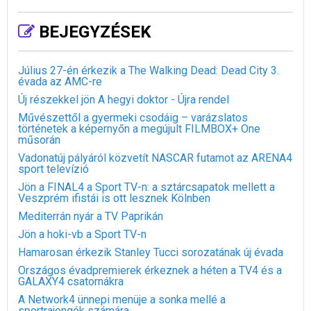
BEJEGYZÉSEK
Július 27-én érkezik a The Walking Dead: Dead City 3.
évada az AMC-re
Új részekkel jön A hegyi doktor - Újra rendel
Művészettől a gyermeki csodáig – varázslatos
történetek a képernyőn a megújult FILMBOX+ One
műsorán
Vadonatúj pályáról közvetít NASCAR futamot az ARENA4
sport televízió
Jön a FINAL4 a Sport TV-n: a sztárcsapatok mellett a
Veszprém ifistái is ott lesznek Kölnben
Mediterrán nyár a TV Paprikán
Jön a hoki-vb a Sport TV-n
Hamarosan érkezik Stanley Tucci sorozatának új évada
Országos évadpremierek érkeznek a héten a TV4 és a
GALAXY4 csatornákra
A Network4 ünnepi menüje a sonka mellé a
sportrajongók számára