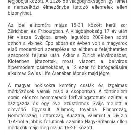
legjobbjai között. A 2026-os világbajnokságon így ismét
a nemzetközi élmezőnybe tartozó ellenfelek ellen
bizonyíthat.
Az idei elittornára május 15-31. között kerül sor
Zürichben és Fribourgban. A világbajnokság 17 év után
tér vissza Svájcba, amely legutóbb 2009-ben adott
otthon a vb-nek. Épp abban az évben volt a magyarok
első modernkori szereplése az elitben a felejthetetlen
szapporói feljutás után. Akkor a Zürich elővárosában,
Klotenben játszottak, most viszont a belváros
hipermodern csarnokában, a 12 ezer fő befogadására
alkalmas Swiss Life Arenában lépnek majd jégre.
A magyar hokisokra kemény csaták és izgalmas
mérkőzések várnak majd a csoportban. A történelem
során először bennmaradó férfiválogatottunk ezúttal a
házigazda és egy éve ezüstérmes Svájc mellett a
címvédő Egyesült Államok, továbbá Finnország,
Németország, Lettország, Ausztria, valamint a Divízió
1/A-ból a jobbik feljutónak számító Nagy-Britannia ellen
mérkőzik majd meg május 16-26. között.