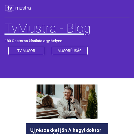
TvMustra - Blog
180 Csatorna kínálata egy helyen
TV MŰSOR
MŰSORÚJSÁG
Új részekkel jön A hegyi doktor