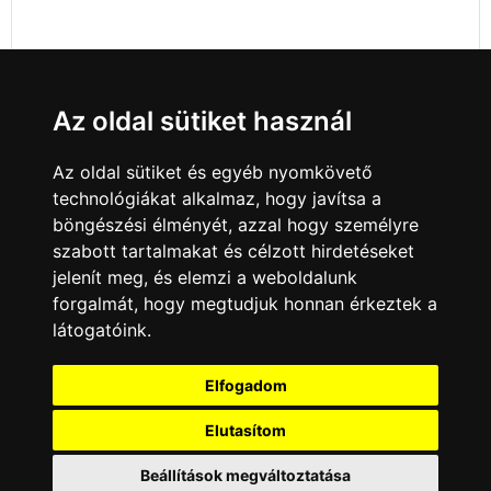
Az oldal sütiket használ
Az oldal sütiket és egyéb nyomkövető
technológiákat alkalmaz, hogy javítsa a
böngészési élményét, azzal hogy személyre
szabott tartalmakat és célzott hirdetéseket
jelenít meg, és elemzi a weboldalunk
forgalmát, hogy megtudjuk honnan érkeztek a
látogatóink.
Minden jog fenntartva © 2008 - 2026
4Web Kft.
Elfogadom
A csatornák a műsorváltoztatás jogát
fenntartják! A portál üzemeltetője semmiféle
Elutasítom
felelősséget nem vállal a weboldalon
megjelentetett hirdetések tartalmáért, illetve a
Beállítások megváltoztatása