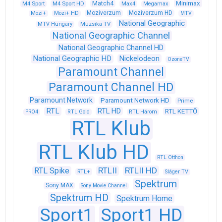
Match4
Minimax
M4 Sport
M4 Sport HD
Max4
Megamax
Moziverzum
Moziverzum HD
Mozi+
Mozi+ HD
MTV
National Geographic
Muzsika TV
MTV Hungary
National Geographic Channel
National Geographic Channel HD
National Geographic HD
Nickelodeon
OzoneTV
Paramount Channel
Paramount Channel HD
Paramount Network
Paramount Network HD
Prime
RTL
RTL HD
RTL KETTŐ
PRO4
RTL Gold
RTL Három
RTL Klub
RTL Klub HD
RTL Otthon
RTLII
RTLII HD
RTL Spike
RTL+
Sláger TV
Spektrum
Sony MAX
Sony Movie Channel
Spektrum HD
Spektrum Home
Sport1
Sport1 HD