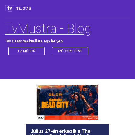
TvMustra - Blog
180 Csatorna kínálata egy helyen
TV MŰSOR
MŰSORÚJSÁG
Július 27-én érkezik a The