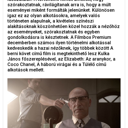
szórakoztatnak, rávilágítanak arra is, hogy a múlt
eseményei miként formálták jelenünket. Különösen
igaz ez az olyan alkotásokra, amelyek valós
történeten alapulnak, a kivételes színészi
alakításoknak köszönhetően közel hozzák a nézőhöz
az eseményeket, szórakoztatnak és egyben
gondolkodásra is késztetnek. A Filmbox Premium
decemberben számos ilyen történelmi alkotással
kedveskedik a hazai nézőknek, így többek között A
berni követ című film is megtekinthető lesz Kulka
János főszereplésével, az Elizabeth: Az aranykor, a
Coco Chanel, A háború virágai és a Túlélő című
alkotások mellett.