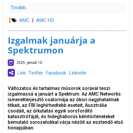
Tovább...
AMC
|
AMC HD
Izgalmak januárja a
Spektrumon
2025. január 10.
Link
Twitter
Facebook
Linkedin
Változatos és tartalmas műsorok sorával teszi
izgalmassá a januárt a Spektrum. Az AMC Networks
ismeretterjesztő csatornája az ókori nagyhatalmak
titkait, az FBI leghírhedtebb eseteit, Ausztrália
csodáit, az űrkutatás egyik sorsfordító
katasztrófáját, és hidegháborús kémtörténeteket
bemutató sorozatokkal várja nézőit az esztendő első
hónapjában.