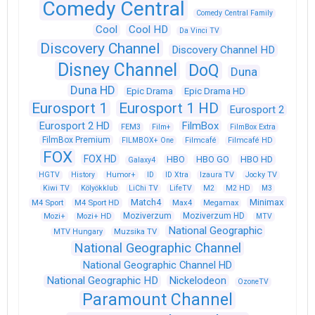
Comedy Central
Comedy Central Family
Cool
Cool HD
Da Vinci TV
Discovery Channel
Discovery Channel HD
Disney Channel
DoQ
Duna
Duna HD
Epic Drama
Epic Drama HD
Eurosport 1
Eurosport 1 HD
Eurosport 2
Eurosport 2 HD
FilmBox
FEM3
Film+
FilmBox Extra
FilmBox Premium
FILMBOX+ One
Filmcafé
Filmcafé HD
FOX
FOX HD
HBO
HBO GO
HBO HD
Galaxy4
HGTV
History
Humor+
ID
ID Xtra
Izaura TV
Jocky TV
Kiwi TV
Kölyökklub
LiChi TV
LifeTV
M2
M2 HD
M3
Match4
Minimax
M4 Sport
M4 Sport HD
Max4
Megamax
Moziverzum
Moziverzum HD
Mozi+
Mozi+ HD
MTV
National Geographic
Muzsika TV
MTV Hungary
National Geographic Channel
National Geographic Channel HD
National Geographic HD
Nickelodeon
OzoneTV
Paramount Channel