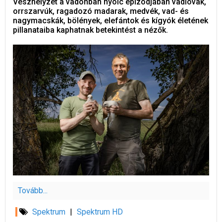
Vészhelyzet a vadonban nyolc epizódjában vadlovak,
orrszarvúk, ragadozó madarak, medvék, vad- és
nagymacskák, bölények, elefántok és kígyók életének
pillanataiba kaphatnak betekintést a nézők.
Tovább...
Spektrum
|
Spektrum HD