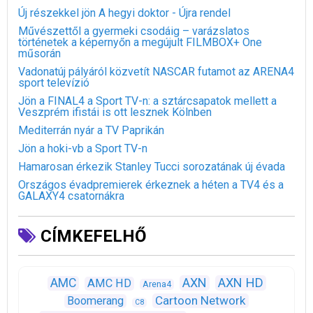
Új részekkel jön A hegyi doktor - Újra rendel
Művészettől a gyermeki csodáig – varázslatos
történetek a képernyőn a megújult FILMBOX+ One
műsorán
Vadonatúj pályáról közvetít NASCAR futamot az ARENA4
sport televízió
Jön a FINAL4 a Sport TV-n: a sztárcsapatok mellett a
Veszprém ifistái is ott lesznek Kölnben
Mediterrán nyár a TV Paprikán
Jön a hoki-vb a Sport TV-n
Hamarosan érkezik Stanley Tucci sorozatának új évada
Országos évadpremierek érkeznek a héten a TV4 és a
GALAXY4 csatornákra
CÍMKEFELHŐ
AXN
AXN HD
AMC
AMC HD
Arena4
Cartoon Network
Boomerang
C8