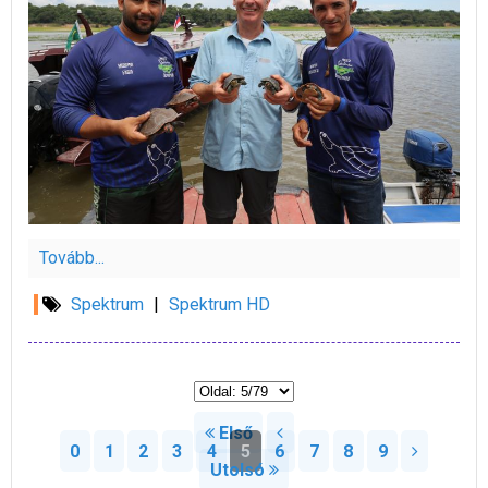
Tovább...
Spektrum
|
Spektrum HD
Első
0
1
2
3
4
5
6
7
8
9
Utolsó