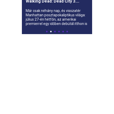
Walking Dead: Dead City 3.
évada az AMC-re
Már csak néhány nap, és visszatér
Manhattan posztapokaliptikus világa:
július 27-én hétfőn, az amerikai
premierrel egy időben debütál itthon is
az AMC-n a The Walking Dead: Dead
City harmadik évada.