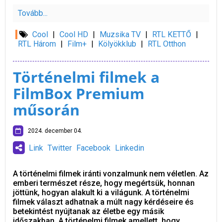
Tovább...
Cool
|
Cool HD
|
Muzsika TV
|
RTL KETTŐ
|
RTL Három
|
Film+
|
Kölyökklub
|
RTL Otthon
Történelmi filmek a
FilmBox Premium
műsorán
2024. december 04.
Link
Twitter
Facebook
Linkedin
A történelmi filmek iránti vonzalmunk nem véletlen. Az
emberi természet része, hogy megértsük, honnan
jöttünk, hogyan alakult ki a világunk. A történelmi
filmek választ adhatnak a múlt nagy kérdéseire és
betekintést nyújtanak az életbe egy másik
időszakban. A történelmi filmek amellett, hogy