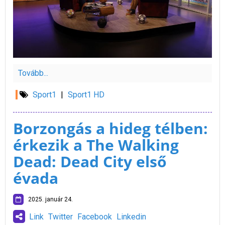
Tovább...
Sport1
|
Sport1 HD
Borzongás a hideg télben:
érkezik a The Walking
Dead: Dead City első
évada
2025. január 24.
Link
Twitter
Facebook
Linkedin