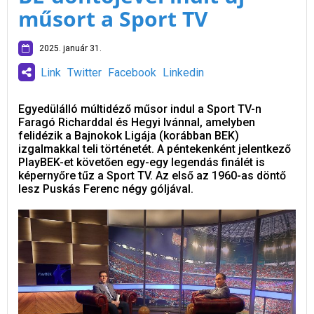
műsort a Sport TV
2025. január 31.
Link
Twitter
Facebook
Linkedin
Egyedülálló múltidéző műsor indul a Sport TV-n
Faragó Richarddal és Hegyi Ivánnal, amelyben
felidézik a Bajnokok Ligája (korábban BEK)
izgalmakkal teli történetét. A péntekenként jelentkező
PlayBEK-et követően egy-egy legendás finálét is
képernyőre tűz a Sport TV. Az első az 1960-as döntő
lesz Puskás Ferenc négy góljával.