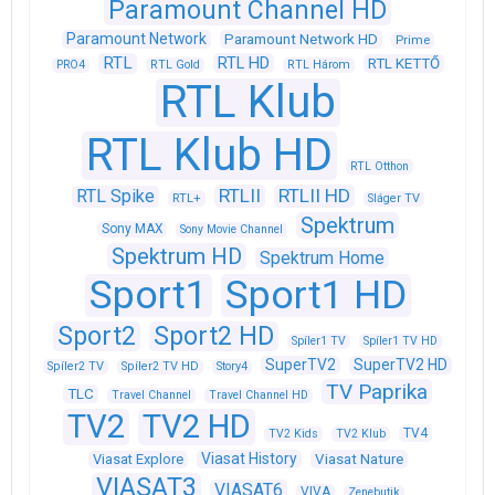
Paramount Channel HD
Paramount Network
Paramount Network HD
Prime
RTL
RTL HD
RTL KETTŐ
PRO4
RTL Gold
RTL Három
RTL Klub
RTL Klub HD
RTL Otthon
RTLII
RTLII HD
RTL Spike
RTL+
Sláger TV
Spektrum
Sony MAX
Sony Movie Channel
Spektrum HD
Spektrum Home
Sport1
Sport1 HD
Sport2
Sport2 HD
Spíler1 TV
Spíler1 TV HD
SuperTV2
SuperTV2 HD
Spíler2 TV
Spíler2 TV HD
Story4
TV Paprika
TLC
Travel Channel
Travel Channel HD
TV2
TV2 HD
TV4
TV2 Kids
TV2 Klub
Viasat History
Viasat Explore
Viasat Nature
VIASAT3
VIASAT6
VIVA
Zenebutik