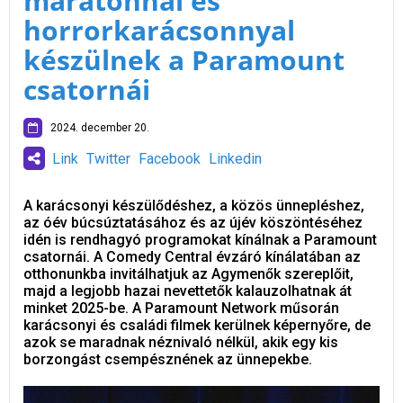
maratonnal és
horrorkarácsonnyal
készülnek a Paramount
csatornái
2024. december 20.
Link
Twitter
Facebook
Linkedin
A karácsonyi készülődéshez, a közös ünnepléshez,
az óév búcsúztatásához és az újév köszöntéséhez
idén is rendhagyó programokat kínálnak a Paramount
csatornái. A Comedy Central évzáró kínálatában az
otthonunkba invitálhatjuk az Agymenők szereplőit,
majd a legjobb hazai nevettetők kalauzolhatnak át
minket 2025-be. A Paramount Network műsorán
karácsonyi és családi filmek kerülnek képernyőre, de
azok se maradnak néznivaló nélkül, akik egy kis
borzongást csempésznének az ünnepekbe.