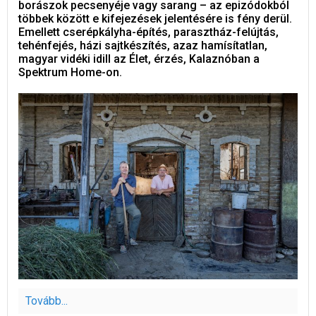
borászok pecsenyéje vagy sarang – az epizódokból
többek között e kifejezések jelentésére is fény derül.
Emellett cserépkályha-építés, parasztház-felújtás,
tehénfejés, házi sajtkészítés, azaz hamísítatlan,
magyar vidéki idill az Élet, érzés, Kalaznóban a
Spektrum Home-on.
Tovább...