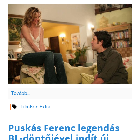
Tovább...
FilmBox Extra
Puskás Ferenc legendás
BL-döntőjével indít új