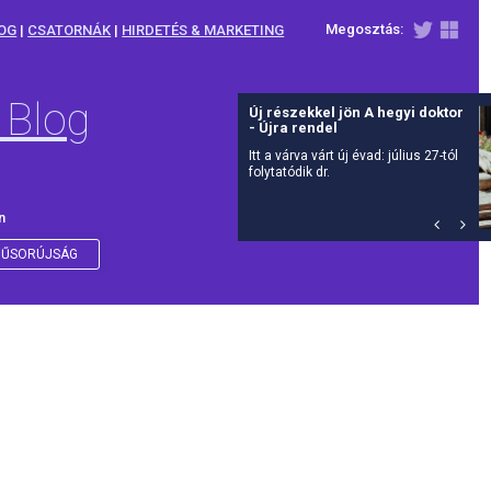
Megosztás:
OG
|
CSATORNÁK
|
HIRDETÉS & MARKETING
 Blog
Új részekkel jön A hegyi doktor
- Újra rendel
Itt a várva várt új évad: július 27-tól
folytatódik dr.
n
ŰSORÚJSÁG