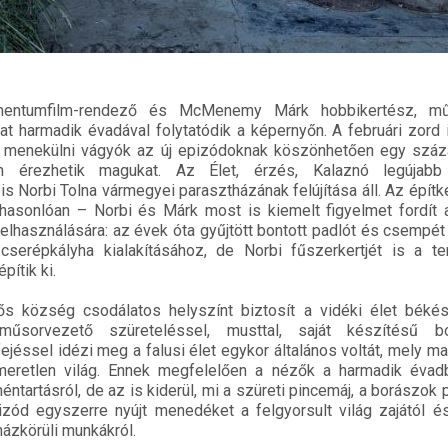
mentumfilm-rendező és McMenemy Márk hobbikertész, mű
at harmadik évadával folytatódik a képernyőn. A februári zord 
 menekülni vágyók az új epizódoknak köszönhetően egy száz
ben érezhetik magukat. Az Élet, érzés, Kalaznó legújab
s Norbi Tolna vármegyei parasztházának felújítása áll. Az épít
hasonlóan – Norbi és Márk most is kiemelt figyelmet fordít 
elhasználására: az évek óta gyűjtött bontott padlót és csempét
serépkályha kialakításához, de Norbi fűszerkertjét is a te
ítik ki.
 község csodálatos helyszínt biztosít a vidéki élet békés
űsorvezető szüreteléssel, musttal, saját készítésű bor
ejéssel idézi meg a falusi élet egykor általános voltát, mely m
eretlen világ. Ennek megfelelően a nézők a harmadik évad
éntartásról, de az is kiderül, mi a szüreti pincemáj, a borászok
zód egyszerre nyújt menedéket a felgyorsult világ zajától é
ázkörüli munkákról.