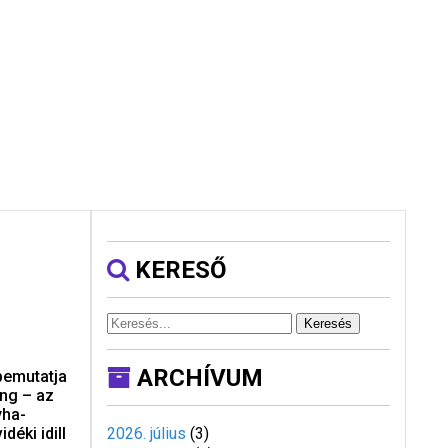
KERESŐ
Keresés
ARCHÍVUM
bemutatja
ang – az
yha-
déki idill
2026. július
(
3
)