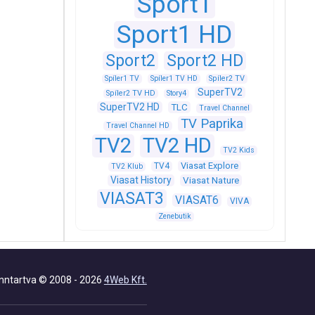
Sport1
Sport1 HD
Sport2
Sport2 HD
Spíler1 TV
Spíler1 TV HD
Spíler2 TV
SuperTV2
Spíler2 TV HD
Story4
SuperTV2 HD
TLC
Travel Channel
TV Paprika
Travel Channel HD
TV2
TV2 HD
TV2 Kids
Viasat Explore
TV4
TV2 Klub
Viasat History
Viasat Nature
VIASAT3
VIASAT6
VIVA
Zenebutik
nntartva © 2008 - 2026
4Web Kft.