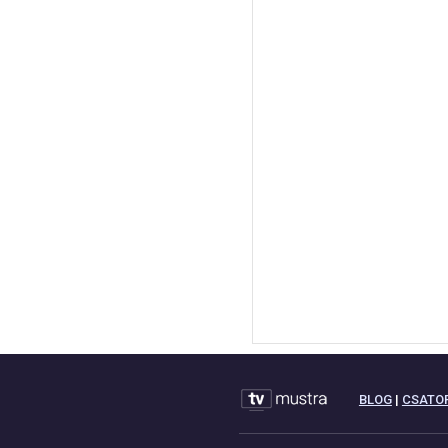
BLOG
|
CSATO