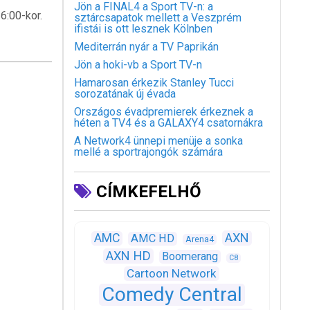
Jön a FINAL4 a Sport TV-n: a
6:00-kor.
sztárcsapatok mellett a Veszprém
ifistái is ott lesznek Kölnben
Mediterrán nyár a TV Paprikán
Jön a hoki-vb a Sport TV-n
Hamarosan érkezik Stanley Tucci
sorozatának új évada
Országos évadpremierek érkeznek a
héten a TV4 és a GALAXY4 csatornákra
A Network4 ünnepi menüje a sonka
mellé a sportrajongók számára
CÍMKEFELHŐ
AXN
AMC
AMC HD
Arena4
AXN HD
Boomerang
C8
Cartoon Network
Comedy Central