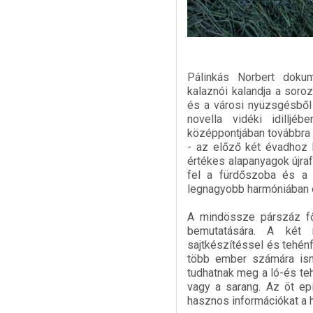
Pálinkás Norbert doku
kalaznói kalandja a soroz
és a városi nyüzsgésből
novella vidéki idilljé
középpontjában továbbra i
- az előző két évadhoz 
értékes alapanyagok újraf
fel a fürdőszoba és a c
legnagyobb harmóniában ép
A mindössze párszáz fős
bemutatására. A két m
sajtkészítéssel és tehénf
több ember számára ism
tudhatnak meg a ló-és teh
vagy a sarang. Az öt epi
hasznos információkat a h