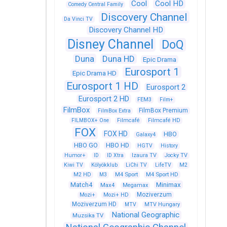
Cool
Cool HD
Comedy Central Family
Discovery Channel
Da Vinci TV
Discovery Channel HD
Disney Channel
DoQ
Duna
Duna HD
Epic Drama
Eurosport 1
Epic Drama HD
Eurosport 1 HD
Eurosport 2
Eurosport 2 HD
FEM3
Film+
FilmBox
FilmBox Premium
FilmBox Extra
FILMBOX+ One
Filmcafé
Filmcafé HD
FOX
FOX HD
HBO
Galaxy4
HBO GO
HBO HD
HGTV
History
Humor+
ID
ID Xtra
Izaura TV
Jocky TV
Kiwi TV
Kölyökklub
LiChi TV
LifeTV
M2
M4 Sport
M4 Sport HD
M2 HD
M3
Match4
Minimax
Max4
Megamax
Moziverzum
Mozi+
Mozi+ HD
Moziverzum HD
MTV
MTV Hungary
National Geographic
Muzsika TV