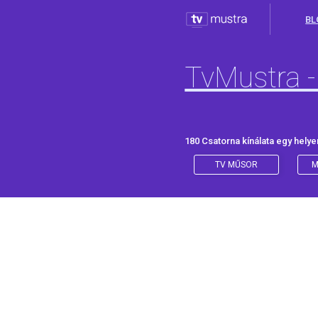
BL
TvMustra -
180 Csatorna kínálata egy helye
TV MŰSOR
M