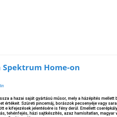
l a Spektrum Home-on
din
ssza a hazai saját gyártású műsor, mely a házépítés mellett 
et értékeit. Szüreti pincemáj, borászok pecsenyéje vagy sar
t e kifejezések jelentésére is fény derül. Emellett cserépkál
ás, tehénfejés, házi sajtkészítés, azaz hamísítatlan, magyar vi