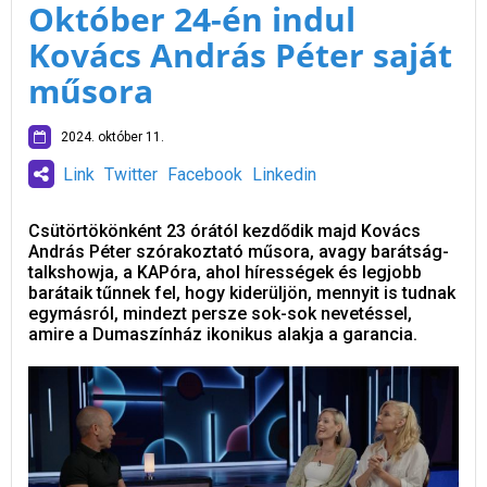
Október 24-én indul
Kovács András Péter saját
műsora
2024. október 11.
Link
Twitter
Facebook
Linkedin
Csütörtökönként 23 órától kezdődik majd Kovács
András Péter szórakoztató műsora, avagy barátság-
talkshowja, a KAPóra, ahol hírességek és legjobb
barátaik tűnnek fel, hogy kiderüljön, mennyit is tudnak
egymásról, mindezt persze sok-sok nevetéssel,
amire a Dumaszínház ikonikus alakja a garancia.