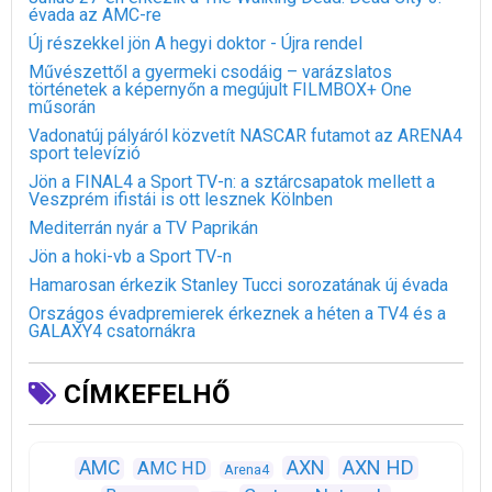
évada az AMC-re
Új részekkel jön A hegyi doktor - Újra rendel
Művészettől a gyermeki csodáig – varázslatos
történetek a képernyőn a megújult FILMBOX+ One
műsorán
Vadonatúj pályáról közvetít NASCAR futamot az ARENA4
sport televízió
Jön a FINAL4 a Sport TV-n: a sztárcsapatok mellett a
Veszprém ifistái is ott lesznek Kölnben
Mediterrán nyár a TV Paprikán
Jön a hoki-vb a Sport TV-n
Hamarosan érkezik Stanley Tucci sorozatának új évada
Országos évadpremierek érkeznek a héten a TV4 és a
GALAXY4 csatornákra
CÍMKEFELHŐ
AXN
AXN HD
AMC
AMC HD
Arena4