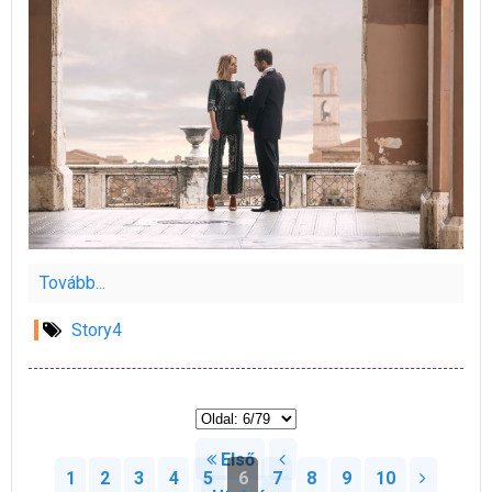
Tovább...
Story4
Első
1
2
3
4
5
6
7
8
9
10