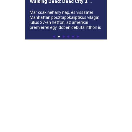
Walking Dead: Dead City 3.
évada az AMC-re
Már csak néhány nap, és visszatér
Manhattan posztapokaliptikus világa:
július 27-én hétfőn, az amerikai
premierrel egy időben debütál itthon is
az AMC-n a The Walking Dead: Dead
City harmadik évada.