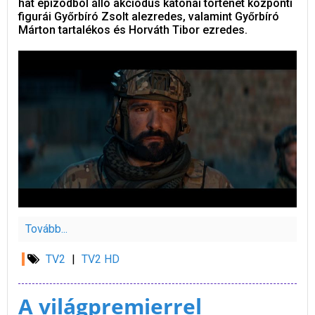
hat epizódból álló akciódús katonai történet központi
figurái Győrbíró Zsolt alezredes, valamint Győrbíró
Márton tartalékos és Horváth Tibor ezredes.
Tovább...
TV2
|
TV2 HD
A világpremierrel