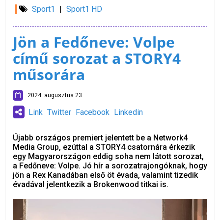
Sport1
|
Sport1 HD
Jön a Fedőneve: Volpe
című sorozat a STORY4
műsorára
2024. augusztus 23.
Link
Twitter
Facebook
Linkedin
Újabb országos premiert jelentett be a Network4
Media Group, ezúttal a STORY4 csatornára érkezik
egy Magyarországon eddig soha nem látott sorozat,
a Fedőneve: Volpe. Jó hír a sorozatrajongóknak, hogy
jön a Rex Kanadában első öt évada, valamint tizedik
évadával jelentkezik a Brokenwood titkai is.