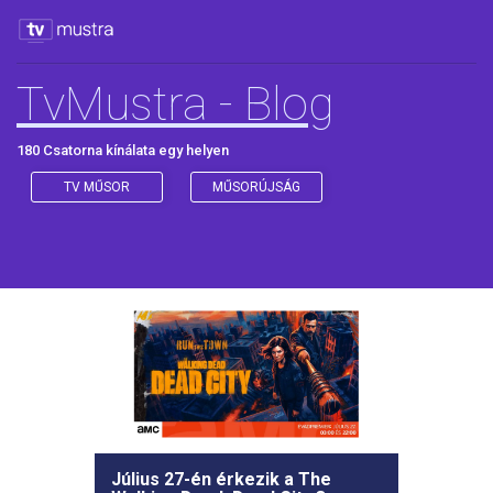
TvMustra - Blog
180 Csatorna kínálata egy helyen
TV MŰSOR
MŰSORÚJSÁG
Július 27-én érkezik a The