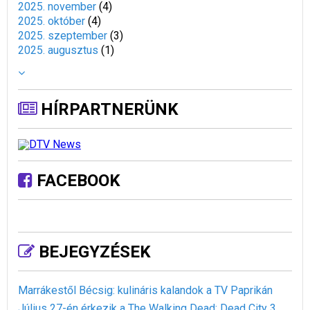
2025. november
(
4
)
2025. október
(
4
)
2025. szeptember
(
3
)
2025. augusztus
(
1
)
HÍRPARTNERÜNK
FACEBOOK
BEJEGYZÉSEK
Marrákestől Bécsig: kulináris kalandok a TV Paprikán
Július 27-én érkezik a The Walking Dead: Dead City 3.