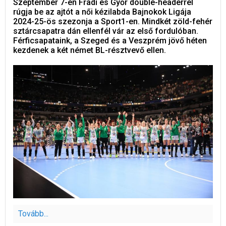
Szeptember 7-én Fradi és Győr double-headerrel
rúgja be az ajtót a női kézilabda Bajnokok Ligája
2024-25-ös szezonja a Sport1-en. Mindkét zöld-fehér
sztárcsapatra dán ellenfél vár az első fordulóban.
Férficsapataink, a Szeged és a Veszprém jövő héten
kezdenek a két német BL-résztvevő ellen.
Tovább...