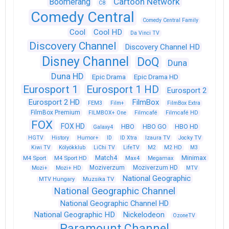
Cartoon Network
Boomerang
C8
Comedy Central
Comedy Central Family
Cool
Cool HD
Da Vinci TV
Discovery Channel
Discovery Channel HD
Disney Channel
DoQ
Duna
Duna HD
Epic Drama
Epic Drama HD
Eurosport 1
Eurosport 1 HD
Eurosport 2
Eurosport 2 HD
FilmBox
FEM3
Film+
FilmBox Extra
FilmBox Premium
FILMBOX+ One
Filmcafé
Filmcafé HD
FOX
FOX HD
HBO
HBO GO
HBO HD
Galaxy4
HGTV
History
Humor+
ID
ID Xtra
Izaura TV
Jocky TV
Kiwi TV
Kölyökklub
LiChi TV
LifeTV
M2
M2 HD
M3
Match4
Minimax
M4 Sport
M4 Sport HD
Max4
Megamax
Moziverzum
Moziverzum HD
Mozi+
Mozi+ HD
MTV
National Geographic
Muzsika TV
MTV Hungary
National Geographic Channel
National Geographic Channel HD
National Geographic HD
Nickelodeon
OzoneTV
Paramount Channel