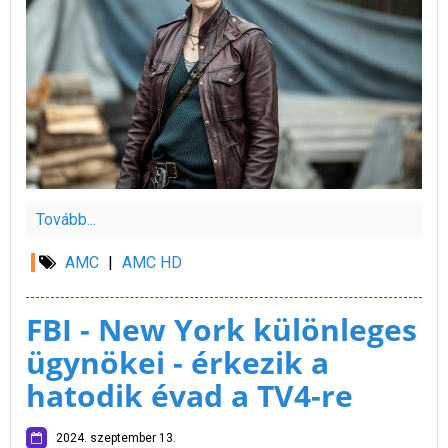
Tovább...
AMC
|
AMC HD
FBI - New York különleges
ügynökei - érkezik a
hatodik évad a TV4-re
2024. szeptember 13.