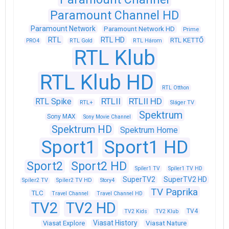
Paramount Channel HD
Paramount Network
Paramount Network HD
Prime
RTL
RTL HD
RTL KETTŐ
PRO4
RTL Gold
RTL Három
RTL Klub
RTL Klub HD
RTL Otthon
RTLII
RTLII HD
RTL Spike
RTL+
Sláger TV
Spektrum
Sony MAX
Sony Movie Channel
Spektrum HD
Spektrum Home
Sport1
Sport1 HD
Sport2
Sport2 HD
Spíler1 TV
Spíler1 TV HD
SuperTV2
SuperTV2 HD
Spíler2 TV
Spíler2 TV HD
Story4
TV Paprika
TLC
Travel Channel
Travel Channel HD
TV2
TV2 HD
TV4
TV2 Kids
TV2 Klub
Viasat History
Viasat Explore
Viasat Nature