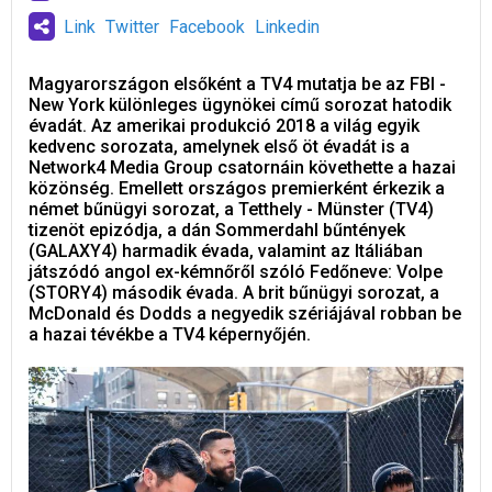
Link
Twitter
Facebook
Linkedin
Magyarországon elsőként a TV4 mutatja be az FBI -
New York különleges ügynökei című sorozat hatodik
évadát. Az amerikai produkció 2018 a világ egyik
kedvenc sorozata, amelynek első öt évadát is a
Network4 Media Group csatornáin követhette a hazai
közönség. Emellett országos premierként érkezik a
német bűnügyi sorozat, a Tetthely - Münster (TV4)
tizenöt epizódja, a dán Sommerdahl bűntények
(GALAXY4) harmadik évada, valamint az Itáliában
játszódó angol ex-kémnőről szóló Fedőneve: Volpe
(STORY4) második évada. A brit bűnügyi sorozat, a
McDonald és Dodds a negyedik szériájával robban be
a hazai tévékbe a TV4 képernyőjén.