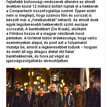
fejlettebb biztonsági rendszerek ellenére az elmúlt
években közel 12 milliárd dollárt loptak el a hekkerek
a Comparitech összefoglalója szerint. Éppen ezért
nem is meglepő, hogy számos film és sorozat is
készült már a „fotelbanditák” tetteiről. Az elmúlt évek
egyik legsikeresebb hekkerekről szóló európai
sorozatát, A bankhekkert (De Kraak), elsőként
a Filmbox hozza el a magyar nézőknek most
pénteken. A történet külön érdekessége, hogy valós
eseményeken alapul, és pont azt a folyamatot
mutatja be, amiről a legkevesebbet tudunk – hogyan
és miért áll egy átlagos életet élő fiatal
bankhekkernek, és hova jut végül az
igazságszolgáltatás útvesztőjében.