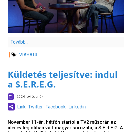
Tovább...
VIASAT3
Küldetés teljesítve: indul
a S.E.R.E.G.
2024. október 04.
Link
Twitter
Facebook
Linkedin
November 11-én, hétfőn startol a TV2 műsorán az
idei év legjobban várt magyar sorozata, a S.E.R.E.G. A