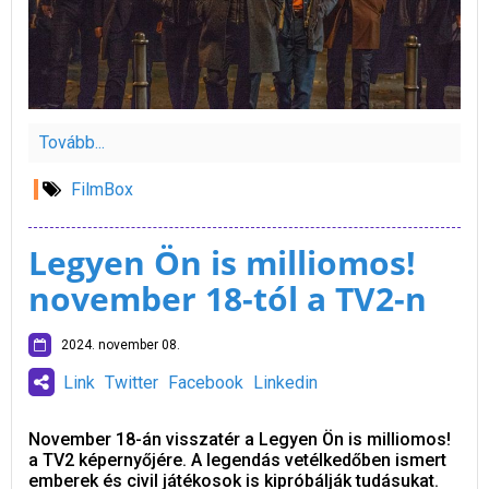
Tovább...
FilmBox
Legyen Ön is milliomos!
november 18-tól a TV2-n
2024. november 08.
Link
Twitter
Facebook
Linkedin
November 18-án visszatér a Legyen Ön is milliomos!
a TV2 képernyőjére. A legendás vetélkedőben ismert
emberek és civil játékosok is kipróbálják tudásukat.