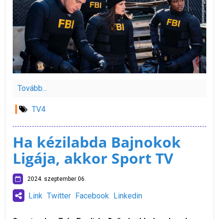
Tovább...
TV4
Ha kézilabda Bajnokok
Ligája, akkor Sport TV
2024. szeptember 06.
Link
Twitter
Facebook
Linkedin