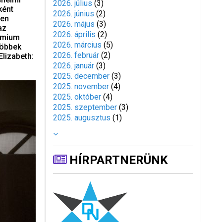
2026. július
(
3
)
ként
2026. június
(
2
)
ten
2026. május
(
3
)
az
2026. április
(
2
)
remium
2026. március
(
5
)
többek
2026. február
(
2
)
Elizabeth:
2026. január
(
3
)
2025. december
(
3
)
2025. november
(
4
)
2025. október
(
4
)
2025. szeptember
(
3
)
2025. augusztus
(
1
)
HÍRPARTNERÜNK