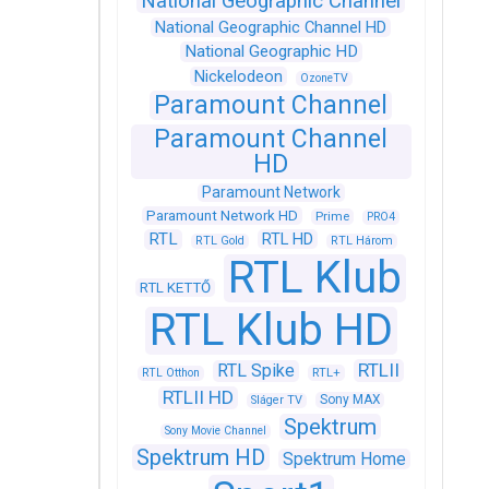
National Geographic Channel
National Geographic Channel HD
National Geographic HD
Nickelodeon
OzoneTV
Paramount Channel
Paramount Channel
HD
Paramount Network
Paramount Network HD
Prime
PRO4
RTL
RTL HD
RTL Gold
RTL Három
RTL Klub
RTL KETTŐ
RTL Klub HD
RTLII
RTL Spike
RTL+
RTL Otthon
RTLII HD
Sony MAX
Sláger TV
Spektrum
Sony Movie Channel
Spektrum HD
Spektrum Home