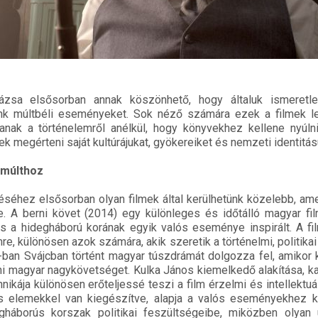
rázsa elsősorban annak köszönhető, hogy általuk ismeretl
tünk múltbéli eseményeket. Sok néző számára ezek a filmek l
ljanak a történelemről anélkül, hogy könyvekhez kellene nyúlni
 megérteni saját kultúrájukat, gyökereiket és nemzeti identitás
 múlthoz
éséhez elsősorban olyan filmek által kerülhetünk közelebb, am
. A berni követ (2014) egy különleges és időtálló magyar fi
és a hidegháború korának egyik valós eseménye inspirált. A 
e, különösen azok számára, akik szeretik a történelmi, politikai
-ban Svájcban történt magyar túszdrámát dolgozza fel, amikor
rni magyar nagykövetséget. Kulka János kiemelkedő alakítása, k
nikája különösen erőteljessé teszi a film érzelmi és intellektuál
s elemekkel van kiegészítve, alapja a valós eseményekhez kö
egháborús korszak politikai feszültségeibe, miközben olyan u