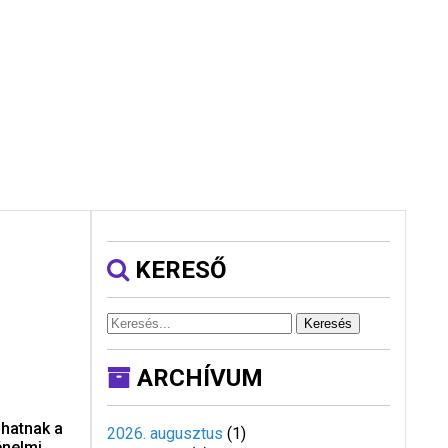
KERESŐ
Keresés
ARCHÍVUM
dhatnak a
2026. augusztus
(
1
)
énelmi