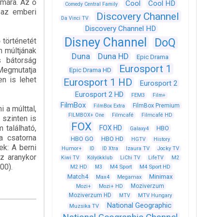
ámára. Az ő
Cool
Cool HD
Comedy Central Family
 az emberi
Discovery Channel
Da Vinci TV
Discovery Channel HD
Disney Channel
 történetét
DoQ
n múltjának
Duna
Duna HD
Epic Drama
s bátorság
Eurosport 1
 Megmutatja
Epic Drama HD
en is lehet
Eurosport 1 HD
Eurosport 2
Eurosport 2 HD
FEM3
Film+
FilmBox
FilmBox Premium
FilmBox Extra
 a múlttal,
FILMBOX+ One
Filmcafé
Filmcafé HD
 szinten is
FOX
 található,
FOX HD
HBO
Galaxy4
a csatorna
HBO GO
HBO HD
HGTV
History
k: A berni
Humor+
ID
ID Xtra
Izaura TV
Jocky TV
z aranykor
Kiwi TV
Kölyökklub
LiChi TV
LifeTV
M2
00).
M4 Sport
M4 Sport HD
M2 HD
M3
Match4
Minimax
Max4
Megamax
Moziverzum
Mozi+
Mozi+ HD
Moziverzum HD
MTV
MTV Hungary
National Geographic
Muzsika TV