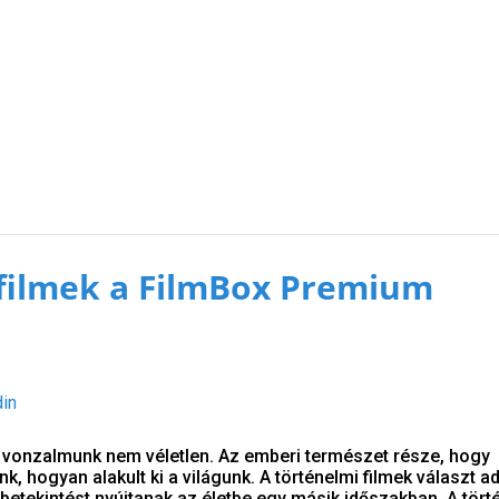
filmek a FilmBox Premium
din
ti vonzalmunk nem véletlen. Az emberi természet része, hogy
k, hogyan alakult ki a világunk. A történelmi filmek választ a
betekintést nyújtanak az életbe egy másik időszakban. A tört