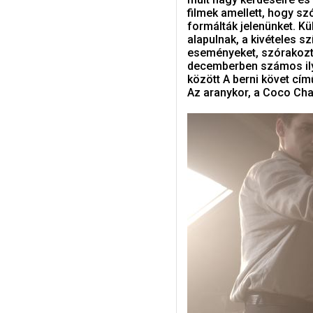
filmek amellett, hogy sz
formálták jelenünket. K
alapulnak, a kivételes 
eseményeket, szórakozt
decemberben számos ilye
között A berni követ cím
Az aranykor, a Coco Chan