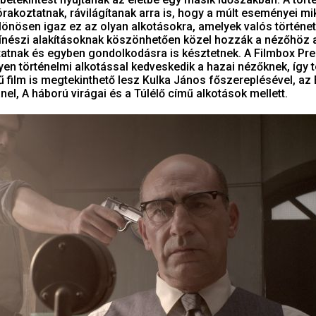
órakoztatnak, rávilágítanak arra is, hogy a múlt eseményei mi
ülönösen igaz ez az olyan alkotásokra, amelyek valós történe
színészi alakításoknak köszönhetően közel hozzák a nézőhöz 
atnak és egyben gondolkodásra is késztetnek. A Filmbox P
n történelmi alkotással kedveskedik a hazai nézőknek, így 
ű film is megtekinthető lesz Kulka János főszereplésével, az 
el, A háború virágai és a Túlélő című alkotások mellett.