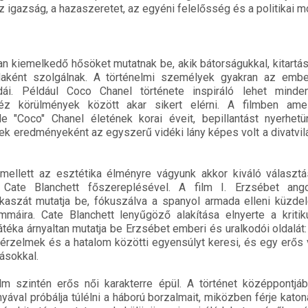
z igazság, a hazaszeretet, az egyéni felelősség és a politikai mo
an kiemelkedő hősöket mutatnak be, akik bátorságukkal, kitartá
ldaként szolgálnak. A történelmi személyek gyakran az emberi
dái. Például Coco Chanel története inspiráló lehet minden
héz körülmények között akar sikert elérni. A filmben amel
lle "Coco" Chanel életének korai éveit, bepillantást nyerhet
k eredményeként az egyszerű vidéki lány képes volt a divatvil
mellett az esztétika élményre vágyunk akkor kiváló választá
, Cate Blanchett főszereplésével. A film I. Erzsébet ango
kaszát mutatja be, fókuszálva a spanyol armada elleni küzde
mmáira. Cate Blanchett lenyűgöző alakítása elnyerte a kriti
téka árnyaltan mutatja be Erzsébet emberi és uralkodói oldalát
érzelmek és a hatalom közötti egyensúlyt keresi, és egy erős 
ásokkal.
ilm szintén erős női karakterre épül. A történet középpontjá
 lányával próbálja túlélni a háború borzalmait, miközben férje kato