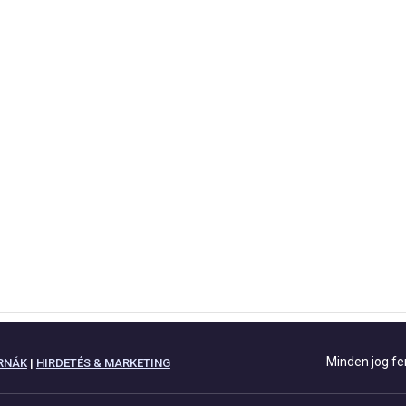
Minden jog fe
RNÁK
|
HIRDETÉS & MARKETING