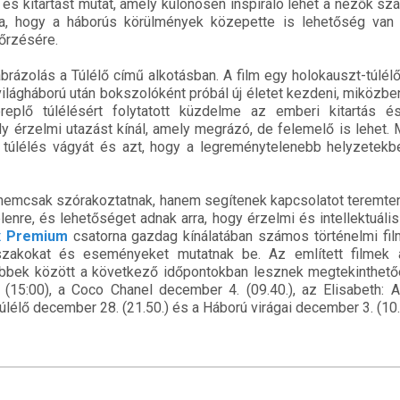
 és kitartást mutat, amely különösen inspiráló lehet a nézők sz
ra, hogy a háborús körülmények közepette is lehetőség van
őrzésére.
ábrázolás a Túlélő című alkotásban. A film egy holokauszt-túlélő
világháború után bokszolóként próbál új életet kezdeni, miközbe
ereplő túlélésért folytatott küzdelme az emberi kitartás é
y érzelmi utazást kínál, amely megrázó, de felemelő is lehet.
a túlélés vágyát és azt, hogy a legreménytelenebb helyzetekb
 nemcsak szórakoztatnak, hanem segítenek kapcsolatot teremteni
elenre, és lehetőséget adnak arra, hogy érzelmi és intellektuális
x Premium
csatorna gazdag kínálatában számos történelmi film
zakokat és eseményeket mutatnak be. Az említett filmek 
öbbek között a következő időpontokban lesznek megtekinthetőe
(15:00), a Coco Chanel december 4. (09.40.), az Elisabeth: A
Túlélő december 28. (21.50.) és a Háború virágai december 3. (10.