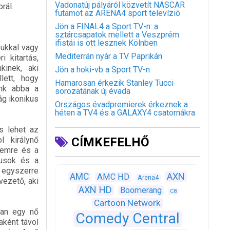
Vadonatúj pályáról közvetít NASCAR
rál.
futamot az ARENA4 sport televízió
Jön a FINAL4 a Sport TV-n: a
sztárcsapatok mellett a Veszprém
ifistái is ott lesznek Kölnben
sukkal vagy
Mediterrán nyár a TV Paprikán
 kitartás,
kinek, aki
Jön a hoki-vb a Sport TV-n
lett, hogy
Hamarosan érkezik Stanley Tucci
ünk abba a
sorozatának új évada
ág ikonikus
Országos évadpremierek érkeznek a
héten a TV4 és a GALAXY4 csatornákra
s lehet az
l királynő
CÍMKEFELHŐ
lemre és a
kusok és a
: egyszerre
AXN
AMC
AMC HD
Arena4
vezető, aki
AXN HD
Boomerang
C8
Cartoon Network
ban egy nő
Comedy Central
naként távol