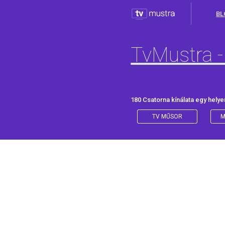
BL
TvMustra -
180 Csatorna kínálata egy helye
TV MŰSOR
M