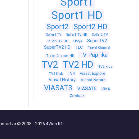
Sport1
Sport1 HD
Sport2
Sport2 HD
Spíler1 TV
Spíler1 TV HD
Spíler2 TV
SuperTV2
Spíler2 TV HD
Story4
SuperTV2 HD
TLC
Travel Channel
TV Paprika
Travel Channel HD
TV2
TV2 HD
TV2 Kids
Viasat Explore
TV4
TV2 Klub
Viasat History
Viasat Nature
VIASAT3
VIASAT6
VIVA
Zenebutik
nntartva © 2008 - 2026
4Web Kft.