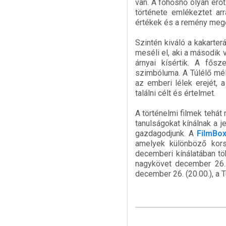
van. A főhősnő olyan erőt
története emlékeztet ar
értékek és a remény meg
Szintén kiváló a kakarter
meséli el, aki a második 
árnyai kísértik. A fősz
szimbóluma. A Túlélő mél
az emberi lélek erejét, 
találni célt és értelmet.
A történelmi filmek tehát
tanulságokat kínálnak a j
gazdagodjunk. A
FilmBo
amelyek különböző kors
decemberi kínálatában t
nagykövet december 26. 
december 26. (20.00.), a 