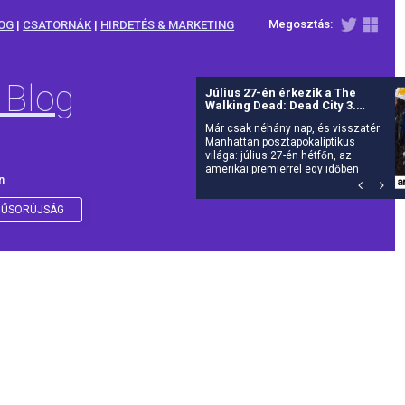
Megosztás:
OG
|
CSATORNÁK
|
HIRDETÉS & MARKETING
 Blog
Július 27-én érkezik a The
Walking Dead: Dead City 3.
évada az AMC-re
Már csak néhány nap, és visszatér
Manhattan posztapokaliptikus
világa: július 27-én hétfőn, az
amerikai premierrel egy időben
n
debütál itthon is az AMC-n a The
Walking Dead: Dead City harmadik
évada.
ŰSORÚJSÁG