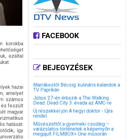
FACEBOOK
en korokba
ehetőséget
uk, ezáltal
ukat.
BEJEGYZÉSEK
Marrákestől Bécsig: kulináris kalandok a
elyek hazai
TV Paprikán
lm, amelyet
Július 27-én érkezik a The Walking
film számos
Dead: Dead City 3. évada az AMC-re
 és feszült
Új részekkel jön A hegyi doktor - Újra
 két magyar
rendel
arizmatikus
Művészettől a gyermeki csodáig –
is hatását.
varázslatos történetek a képernyőn a
tődik, így
megújult FILMBOX+ One műsorán
niverzális