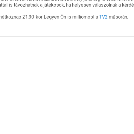
rinttal is távozhatnak a játékosok, ha helyesen válaszolnak a kérd
hétköznap 21.30-kor Legyen Ön is milliomos! a
TV2
műsorán.