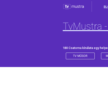
BL
TvMustra -
180 Csatorna kínálata egy helye
TV MŰSOR
M