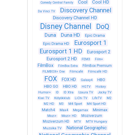
Cool
Cool HD
Comedy Central Family
Discovery Channel
Da Vinci TV
Discovery Channel HD
Disney Channel
DoQ
Duna
Duna HD
Epic Drama
Eurosport 1
Epic Drama HD
Eurosport 1 HD
Eurosport 2
Eurosport 2 HD
FEM3
Film+
FilmBox
FilmBox Premium
FilmBox Extra
FILMBOX+ One
Filmcafé
Filmcafé HD
FOX
FOX HD
HBO
Galaxy4
HBO GO
HBO HD
HGTV
History
Humor+
ID
ID Xtra
Izaura TV
Jocky TV
Kiwi TV
Kölyökklub
LiChi TV
LifeTV
M2
M4 Sport
M4 Sport HD
M2 HD
M3
Match4
Minimax
Max4
Megamax
Moziverzum
Mozi+
Mozi+ HD
Moziverzum HD
MTV
MTV Hungary
National Geographic
Muzsika TV