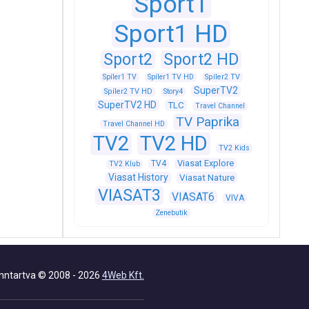
Sport1
Sport1 HD
Sport2
Sport2 HD
Spíler1 TV
Spíler1 TV HD
Spíler2 TV
SuperTV2
Spíler2 TV HD
Story4
SuperTV2 HD
TLC
Travel Channel
TV Paprika
Travel Channel HD
TV2
TV2 HD
TV2 Kids
Viasat Explore
TV4
TV2 Klub
Viasat History
Viasat Nature
VIASAT3
VIASAT6
VIVA
Zenebutik
nntartva © 2008 - 2026
4Web Kft.