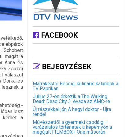
FACEBOOK
ű vetélkedő,
 celebpárok
, Schobert
ti magát a
or Anna és
BEJEGYZÉSEK
Laky Zsuzsi
al válaszol
us Dorka és
Marrákestől Bécsig: kulináris kalandok a
t lesznek a
TV Paprikán
Július 27-én érkezik a The Walking
Dead: Dead City 3. évada az AMC-re
lehetőség -
Új részekkel jön A hegyi doktor - Újra
zióban lesz
rendel
 kérhet a
Művészettől a gyermeki csodáig –
varázslatos történetek a képernyőn a
megújult FILMBOX+ One műsorán
0 országban