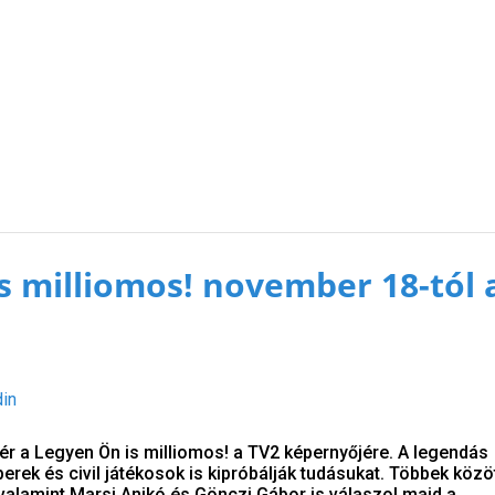
s milliomos! november 18-tól 
din
r a Legyen Ön is milliomos! a TV2 képernyőjére. A legendás
rek és civil játékosok is kipróbálják tudásukat. Többek közöt
valamint Marsi Anikó és Gönczi Gábor is válaszol majd a