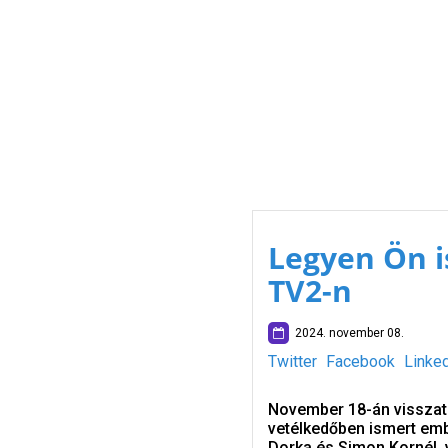
Legyen Ön i
TV2-n
2024. november 08.
Twitter
Facebook
Linke
November 18-án visszaté
vetélkedőben ismert embe
Dorka és Simon Kornél, 