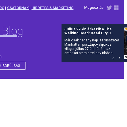
Megosztás:
OG
|
CSATORNÁK
|
HIRDETÉS & MARKETING
 Blog
Július 27-én érkezik a The
Walking Dead: Dead City 3.
évada az AMC-re
Már csak néhány nap, és visszatér
Manhattan posztapokaliptikus
világa: július 27-én hétfőn, az
amerikai premierrel egy időben
n
debütál itthon is az AMC-n a The
Walking Dead: Dead City harmadik
évada.
ŰSORÚJSÁG