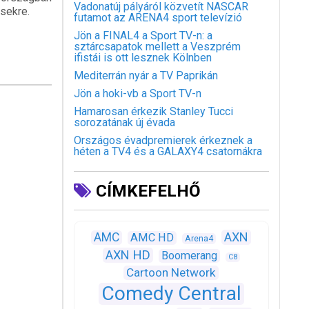
Vadonatúj pályáról közvetít NASCAR
ésekre.
futamot az ARENA4 sport televízió
Jön a FINAL4 a Sport TV-n: a
sztárcsapatok mellett a Veszprém
ifistái is ott lesznek Kölnben
Mediterrán nyár a TV Paprikán
Jön a hoki-vb a Sport TV-n
Hamarosan érkezik Stanley Tucci
sorozatának új évada
Országos évadpremierek érkeznek a
héten a TV4 és a GALAXY4 csatornákra
CÍMKEFELHŐ
AXN
AMC
AMC HD
Arena4
AXN HD
Boomerang
C8
Cartoon Network
Comedy Central