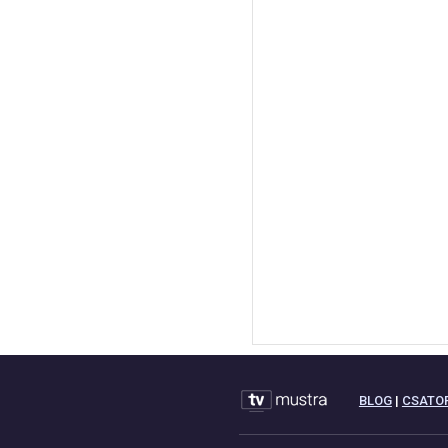
BLOG
|
CSATO