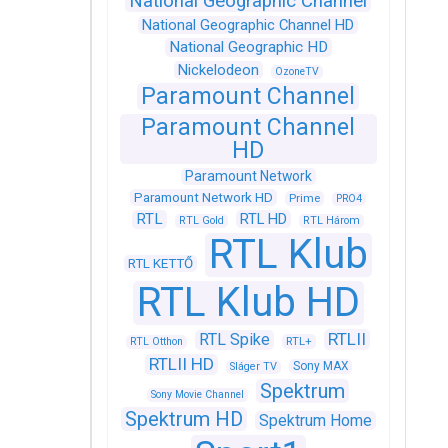
National Geographic Channel
National Geographic Channel HD
National Geographic HD
Nickelodeon
OzoneTV
Paramount Channel
Paramount Channel
HD
Paramount Network
Paramount Network HD
Prime
PRO4
RTL
RTL HD
RTL Gold
RTL Három
RTL Klub
RTL KETTŐ
RTL Klub HD
RTLII
RTL Spike
RTL+
RTL Otthon
RTLII HD
Sony MAX
Sláger TV
Spektrum
Sony Movie Channel
Spektrum HD
Spektrum Home