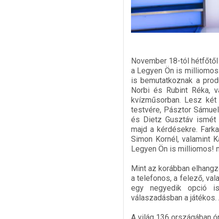
November 18-tól hétfőtől
a Legyen Ön is milliomos!
is bemutatkoznak a prod
Norbi és Rubint Réka, 
kvízműsorban. Lesz két 
testvére, Pásztor Sámuel
és Dietz Gusztáv ismét v
majd a kérdésekre. Farka
Simon Kornél, valamint K
Legyen Ön is milliomos! m
Mint az korábban elhangzo
a telefonos, a felező, va
egy negyedik opció is
válaszadásban a játékos.
A világ 136 országában ór