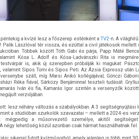
 péntekig a kvízé lesz a főszerep esténként a
TV2
-n. A világhír
 Palik Lászlóval tér vissza, és ezúttal a civil játékosok mellett
ukcióban. Többek között Tóth Gabi és párja, Papp Máté Bence
valamint Kósa L. Adolf és Kósa-Ladvánszki Rita is megmére
testvárpár is, akik új szerepben próbálják ki magukat: Pászt
, valamint Sipos Tomi és Sipos Peti. Az Ázsia Expressz után 
ersenybe száll, míg Marsi Anikó kollégájával, Gönczi Gáborr
sházi Réka fiával, Sárközy Benjáminnal teszteli tudását. Gryll
amarás Iván és fia, Kamarás Igor szintén a versenyzők közöt
egújult verziójában.
tt: lesz néhány változás a szabályokban. A 3 segítségnyújtási 
lamint a stúdióban szurkolók szavazatai – mellett a 2024-es ver
: mégpedig a műsorvezető személye, akitől segítséget
 A négy lehetőség közül azonban csak hármat használhatnak fel.
iási sikerrel futott kvízműsorból, amely jelenleg is több mint 3