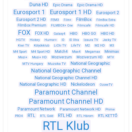
Duna HD
Epic Drama
Epic Drama HD
Eurosport 1
Eurosport 1 HD
Eurosport 2
Eurosport 2 HD
FilmBox
FEM3
Film+
FilmBox Extra
FilmBox Premium
FILMBOX+ One
Filmcafé
Filmcafé HD
FOX
FOX HD
HBO
HBO GO
HBO HD
Galaxy4
HGTV
History
Humor+
ID
ID Xtra
Izaura TV
Jocky TV
Kiwi TV
Kölyökklub
LiChi TV
LifeTV
M2
M2 HD
M3
Match4
Minimax
M4 Sport
M4 Sport HD
Max4
Megamax
Moziverzum
Moziverzum HD
Mozi+
Mozi+ HD
MTV
National Geographic
Muzsika TV
MTV Hungary
National Geographic Channel
National Geographic Channel HD
National Geographic HD
Nickelodeon
OzoneTV
Paramount Channel
Paramount Channel HD
Paramount Network
Paramount Network HD
Prime
RTL
RTL HD
RTL KETTŐ
PRO4
RTL Gold
RTL Három
RTL Klub