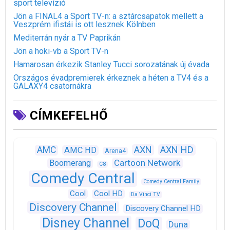
sport televízió
Jön a FINAL4 a Sport TV-n: a sztárcsapatok mellett a
Veszprém ifistái is ott lesznek Kölnben
Mediterrán nyár a TV Paprikán
Jön a hoki-vb a Sport TV-n
Hamarosan érkezik Stanley Tucci sorozatának új évada
Országos évadpremierek érkeznek a héten a TV4 és a
GALAXY4 csatornákra
CÍMKEFELHŐ
AXN
AXN HD
AMC
AMC HD
Arena4
Cartoon Network
Boomerang
C8
Comedy Central
Comedy Central Family
Cool
Cool HD
Da Vinci TV
Discovery Channel
Discovery Channel HD
Disney Channel
DoQ
Duna