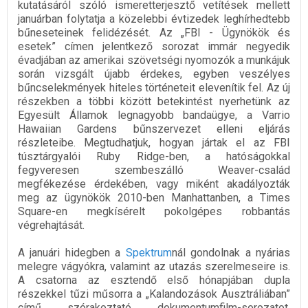
kutatásáról szóló ismeretterjesztő vetítések mellett
januárban folytatja a közelebbi évtizedek leghírhedtebb
bűneseteinek felidézését. Az „FBI - Ügynökök és
esetek” címen jelentkező sorozat immár negyedik
évadjában az amerikai szövetségi nyomozók a munkájuk
során vizsgált újabb érdekes, egyben veszélyes
bűncselekmények hiteles történeteit elevenítik fel. Az új
részekben a többi között betekintést nyerhetünk az
Egyesült Államok legnagyobb bandaügye, a Varrio
Hawaiian Gardens bűnszervezet elleni eljárás
részleteibe. Megtudhatjuk, hogyan jártak el az FBI
túsztárgyalói Ruby Ridge-ben, a hatóságokkal
fegyveresen szembeszálló Weaver-család
megfékezése érdekében, vagy miként akadályozták
meg az ügynökök 2010-ben Manhattanben, a Times
Square-en megkísérelt pokolgépes robbantás
végrehajtását.
A januári hidegben a
Spektrum
nál gondolnak a nyárias
melegre vágyókra, valamint az utazás szerelmeseire is.
A csatorna az esztendő első hónapjában dupla
részekkel tűzi műsorra a „Kalandozások Ausztráliában”
című szórakoztató dokumentumfilm-sorozatot,