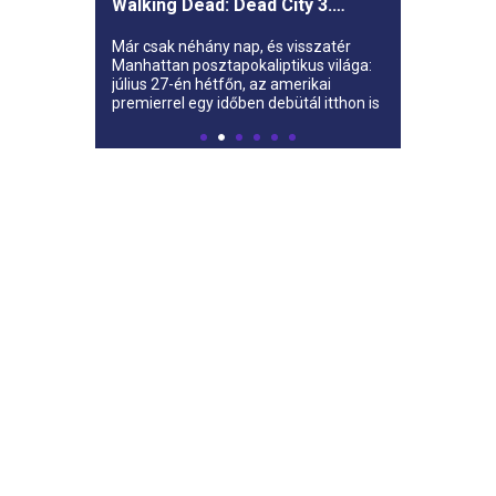
Walking Dead: Dead City 3.
évada az AMC-re
Már csak néhány nap, és visszatér
Manhattan posztapokaliptikus világa:
július 27-én hétfőn, az amerikai
premierrel egy időben debütál itthon is
az AMC-n a The Walking Dead: Dead
City harmadik évada.