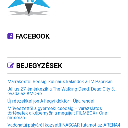
FACEBOOK
BEJEGYZÉSEK
Marrákestől Bécsig: kulináris kalandok a TV Paprikán
Július 27-én érkezik a The Walking Dead: Dead City 3.
évada az AMC-re
Új részekkel jön A hegyi doktor - Újra rendel
Művészettől a gyermeki csodáig – varázslatos
történetek a képernyőn a megújult FILMBOX+ One
műsorán
Vadonatúj pályáról közvetít NASCAR futamot az ARENA4