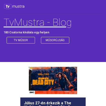
TvMustra - Blog
180 Csatorna kínálata egy helyen
TV MŰSOR
MŰSORÚJSÁG
Július 27-én érkezik a The