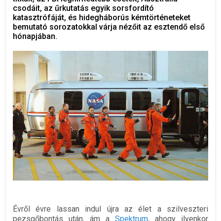
csodáit, az űrkutatás egyik sorsfordító
katasztrófáját, és hidegháborús kémtörténeteket
bemutató sorozatokkal várja nézőit az esztendő első
hónapjában.
Évről évre lassan indul újra az élet a szilveszteri
pezsgőbontás után, ám a
Spektrum
, ahogy ilyenkor