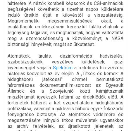
hátterére. A nézők korabeli képsorok és CGI-animációk
segítségével követhetik a tizenhat napos küldetésre
induló űrsikló útját a kilövéstől a visszatérésig.
Megismerhetik megsemmisülésének okait, a
családtagok emlékezésein keresztül találkozhatnak a
legénység tagjaival, és megtudhatják, hogyan változtatta
meg a szerencsétlenség a közvéleményt, a NASA
biztonsági irányelveit, magát az űrkutatást.
Atomtitkok, árulás, dezinformációs hadviselés,
szabotázsakciók, veszélyes küldetések, igazi
ínyencséggel várja a
Spektrum
a rejtelmes hírszerzési
históriák kedvelőit az év elején. A „Titkok és kémek: A
hidegháború játékosai” címmel bemutatkozó
háromrészes dokumentumfilm-sorozat az Egyesült
Államok és a Szovjetunió közti kémjátszmák
misztériumát igyekszik feltárni az érdeklődők előtt. A
történetek hátterét a két szuperhatalom hidegháborús
politizálása, valamint a nukleáris háború egyre fokozódó
fenyegetése biztosítja. Az atomtitkok védelmére és
megszerzésére irányuló titkos műveletek ugyanakkor
az archív felvételek, az újraalkotott jelenetek, az