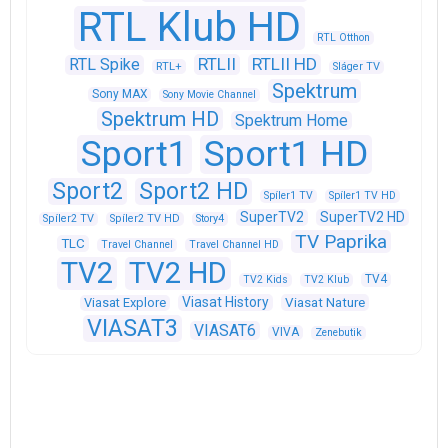
RTL Klub HD
RTL Otthon
RTLII
RTLII HD
RTL Spike
RTL+
Sláger TV
Spektrum
Sony MAX
Sony Movie Channel
Spektrum HD
Spektrum Home
Sport1
Sport1 HD
Sport2
Sport2 HD
Spíler1 TV
Spíler1 TV HD
SuperTV2
SuperTV2 HD
Spíler2 TV
Spíler2 TV HD
Story4
TV Paprika
TLC
Travel Channel
Travel Channel HD
TV2
TV2 HD
TV4
TV2 Kids
TV2 Klub
Viasat History
Viasat Explore
Viasat Nature
VIASAT3
VIASAT6
VIVA
Zenebutik