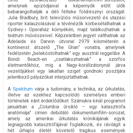
amelynek epizódjaival a képernyők előtt ülők
bebarangolhatják a déli félteke földrésznyi országát.
Julia Bradbury, brit televíziós műsorvezető és utazási
riporter kalauzolásával a tévénézők körbesétálhatnak a
Sydney-i Operaház környékén, majd találkozhatnak a
teátrum művészeivel. Képzeletben jegyet válthatnak az
Adelaide és Darwin útvonal 2979 kilométerén a
kontinenst átszelő „The Ghan” vonatra, amelynek
fedélzetén „belekóstolhatnak” egy ausztrál reggelibe. A
Bondi Beach-en „csatlakozhatnak” a szörfös
életmentőkhöz, míg a Nagy-korállzátonynál járva
vezetőjükkel egy lakatlan sziget gondnoki posztjára
jelentkező pályázókat interjúztathatnak.
A
Spektrum
várja a tudomány, a technika, az űrkutatás,
illetve az ezekhez kapcsolódó személyes emberi
történetek iránt érdeklődőket. Számukra kínál programot
januárban a „Columbia űrsikló – egy katasztrófa
anatómiája” címen debütáló dokumentumfilm-sorozat,
amely az amerikai űrkutatás krónikájának egyik
legnagyobb katasztrófájával foglalkozik, és rávilágít a
hét űrhajós életét követelő tragikus események