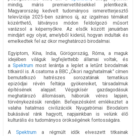
mindig, máris premiervetítésekkel jelentkezik.
Magyarország kedvelt tudományos ismeretterjesztő
televíziója 2025-ben számos új, az izgalmas témákat
közérthető, látványos módon feldolgozó műsort
varázsol a képernyőkre. Az elsők között januárban
mindjárt egy olyat, amelyből kiderül, hogyan indultak és
emelkedtek fel az ókor meghatározó birodalmai.
Egyiptom, Kína, India, Görögország, Róma, a maguk
idejében világuk legfejlettebb államai voltak, és
a
Spektrum
most lerántja a leplet a letűnt birodalmak
titkairól is. A csatorna a BBC „Ókori nagyhatalmak” címen
bemutatkozó hatrészes sorozatának tematikus
epizódjai révén feltárja gyökereiket, társadalmuk
építésének alapjait. Végigkísér gazdagodásuk
meghatározó állomásain, háborúik véres lapjain,
törvénykezésük rendjén. Befejezésként emlékeztet a
valaha hatalmas civilizációk Nyugatrómai Birodalom
bukásával ránk hagyott, napjainkban is velünk élő
kulturális és tudományos örökségének fontosságára.
A
Spektrum
a régmúlt idők elveszett titkainak