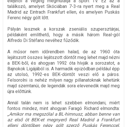
elejétől a végéig megmutatja a Sport TV. Ez az a
találkozó, amelyet Skóciában 7-3-ra nyert meg a Real
Madrid az Eintrach Frankfurt ellen, és amelyen Puskás
Ferenc négy gólt lőtt.
Pályán lesznek a korszak zseniális szupersztárjai,
példaként említhető, hogy a másik három Real-gól
Alfredo Di Stéfano nevéhez fűződik.
A műsor nem időrendben halad, de az 1960 óta
lejátszott összes lejátszott döntőt meg lehet majd nézni
a BEK-ből, és ahogyan 1992 óta hívják a sorozatot, a
Bajnokok Ligájából is. A harmadik epizódban például épp
az utolsó, 1992-es BEK-döntőt veszi elő a páros.
Felsorolni is nehéz milyen nagy pillanatoknak lehetünk
majd szemtanúi, de legendák sora elevenedik majd meg
újra előttünk.
Annál talán nem is lehet szebben elmondani, miért
fontos mindez, mint ahogyan Faragó Richard elmondta:
„Amikor ma megszólal a BL-himnusz, abban benne van
az első öt BEK-et megnyerő Real Madrid a Frankfurt
elleni döntőben négy gólt szerző Puskás Ferenccel,