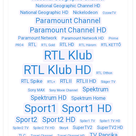
National Geographic Channel HD
National Geographic HD
Nickelodeon
OzoneTV
Paramount Channel
Paramount Channel HD
Paramount Network
Paramount Network HD
Prime
RTL
RTL HD
RTL KETTŐ
PRO4
RTL Gold
RTL Három
RTL Klub
RTL Klub HD
RTL Otthon
RTLII
RTLII HD
RTL Spike
RTL+
Sláger TV
Spektrum
Sony MAX
Sony Movie Channel
Spektrum HD
Spektrum Home
Sport1
Sport1 HD
Sport2
Sport2 HD
Spíler1 TV
Spíler1 TV HD
SuperTV2
SuperTV2 HD
Spíler2 TV
Spíler2 TV HD
Story4
TV Paprika
TLC
Travel Channel
Travel Channel HD