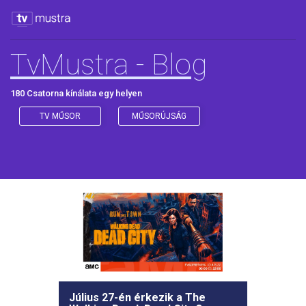
TvMustra - Blog
180 Csatorna kínálata egy helyen
TV MŰSOR
MŰSORÚJSÁG
Július 27-én érkezik a The