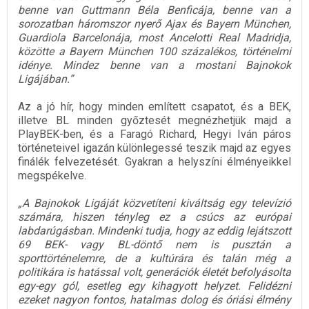
benne van Guttmann Béla Benficája, benne van a
sorozatban háromszor nyerő Ajax és Bayern München,
Guardiola Barcelonája, most Ancelotti Real Madridja,
közötte a Bayern München 100 százalékos, történelmi
idénye. Mindez benne van a mostani Bajnokok
Ligájában.”
Az a jó hír, hogy minden említett csapatot, és a BEK,
illetve BL minden győztesét megnézhetjük majd a
PlayBEK-ben, és a Faragó Richard, Hegyi Iván páros
történeteivel igazán különlegessé teszik majd az egyes
finálék felvezetését. Gyakran a helyszíni élményeikkel
megspékelve.
„A Bajnokok Ligáját közvetíteni kiváltság egy televízió
számára, hiszen tényleg ez a csúcs az európai
labdarúgásban. Mindenki tudja, hogy az eddig lejátszott
69 BEK- vagy BL-döntő nem is pusztán a
sporttörténelemre, de a kultúrára és talán még a
politikára is hatással volt, generációk életét befolyásolta
egy-egy gól, esetleg egy kihagyott helyzet. Felidézni
ezeket nagyon fontos, hatalmas dolog és óriási élmény