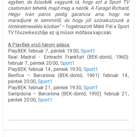
egyben, és büszkék vagyunk rá, hogy ezt a Sport TV
csatornáin tehetik majd meg a nézők. A Faragó Richard,
Hegyi Iván páros pedig garancia arra, hogy ne
maradjunk le semmiről, és hogy jól szórakozzunk a
történetmesélés közben”
– fogalmazott Máté Pál a Sport
TV főszerkesztője az új műsor indítása kapcsán.
A PlayBek első három adása:
PlayBEK: február 7., péntek 19:00,
Sport1
Real Madrid - Eintracht Frankfurt (BEK-döntő, 1960):
február 7., péntek 20:00,
Sport1
PlayBEK: február 14., péntek 19:30,
Sport1
Benfica – Barcelona (BEK-döntő, 1961): február 14.,
péntek 20:00,
Sport1
PlayBEK: február 21., péntek 19:30,
Sport1
Sampdoria – Barcelona (BEK-döntő, 1992): február 21.,
péntek 20:00,
Sport1