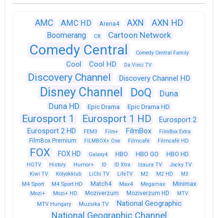
AXN
AXN HD
AMC
AMC HD
Arena4
Cartoon Network
Boomerang
C8
Comedy Central
Comedy Central Family
Cool
Cool HD
Da Vinci TV
Discovery Channel
Discovery Channel HD
Disney Channel
DoQ
Duna
Duna HD
Epic Drama
Epic Drama HD
Eurosport 1
Eurosport 1 HD
Eurosport 2
Eurosport 2 HD
FilmBox
FEM3
Film+
FilmBox Extra
FilmBox Premium
FILMBOX+ One
Filmcafé
Filmcafé HD
FOX
FOX HD
HBO
HBO GO
HBO HD
Galaxy4
HGTV
History
Humor+
ID
ID Xtra
Izaura TV
Jocky TV
Kiwi TV
Kölyökklub
LiChi TV
LifeTV
M2
M2 HD
M3
Match4
Minimax
M4 Sport
M4 Sport HD
Max4
Megamax
Moziverzum
Moziverzum HD
Mozi+
Mozi+ HD
MTV
National Geographic
Muzsika TV
MTV Hungary
National Geographic Channel