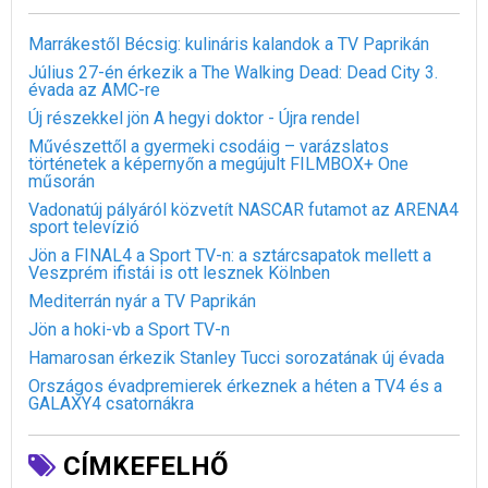
Marrákestől Bécsig: kulináris kalandok a TV Paprikán
Július 27-én érkezik a The Walking Dead: Dead City 3.
évada az AMC-re
Új részekkel jön A hegyi doktor - Újra rendel
Művészettől a gyermeki csodáig – varázslatos
történetek a képernyőn a megújult FILMBOX+ One
műsorán
Vadonatúj pályáról közvetít NASCAR futamot az ARENA4
sport televízió
Jön a FINAL4 a Sport TV-n: a sztárcsapatok mellett a
Veszprém ifistái is ott lesznek Kölnben
Mediterrán nyár a TV Paprikán
Jön a hoki-vb a Sport TV-n
Hamarosan érkezik Stanley Tucci sorozatának új évada
Országos évadpremierek érkeznek a héten a TV4 és a
GALAXY4 csatornákra
CÍMKEFELHŐ