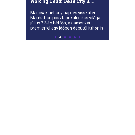
Walking Dead: Dead City 3.
évada az AMC-re
Már csak néhány nap, és visszatér
Manhattan posztapokaliptikus világa:
július 27-én hétfőn, az amerikai
premierrel egy időben debütál itthon is
az AMC-n a The Walking Dead: Dead
City harmadik évada.