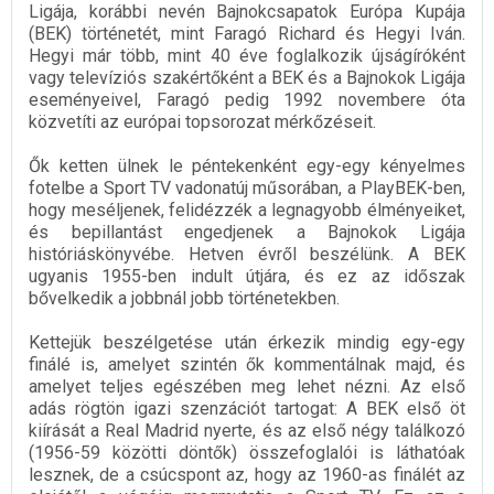
Ligája, korábbi nevén Bajnokcsapatok Európa Kupája
(BEK) történetét, mint Faragó Richard és Hegyi Iván.
Hegyi már több, mint 40 éve foglalkozik újságíróként
vagy televíziós szakértőként a BEK és a Bajnokok Ligája
eseményeivel, Faragó pedig 1992 novembere óta
közvetíti az európai topsorozat mérkőzéseit.
Ők ketten ülnek le péntekenként egy-egy kényelmes
fotelbe a Sport TV vadonatúj műsorában, a PlayBEK-ben,
hogy meséljenek, felidézzék a legnagyobb élményeiket,
és bepillantást engedjenek a Bajnokok Ligája
históriáskönyvébe. Hetven évről beszélünk. A BEK
ugyanis 1955-ben indult útjára, és ez az időszak
bővelkedik a jobbnál jobb történetekben.
Kettejük beszélgetése után érkezik mindig egy-egy
finálé is, amelyet szintén ők kommentálnak majd, és
amelyet teljes egészében meg lehet nézni. Az első
adás rögtön igazi szenzációt tartogat: A BEK első öt
kiírását a Real Madrid nyerte, és az első négy találkozó
(1956-59 közötti döntők) összefoglalói is láthatóak
lesznek, de a csúcspont az, hogy az 1960-as finálét az