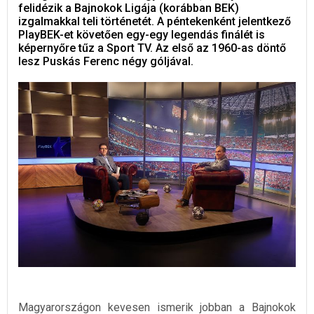
felidézik a Bajnokok Ligája (korábban BEK)
izgalmakkal teli történetét. A péntekenként jelentkező
PlayBEK-et követően egy-egy legendás finálét is
képernyőre tűz a Sport TV. Az első az 1960-as döntő
lesz Puskás Ferenc négy góljával.
Magyarországon kevesen ismerik jobban a Bajnokok