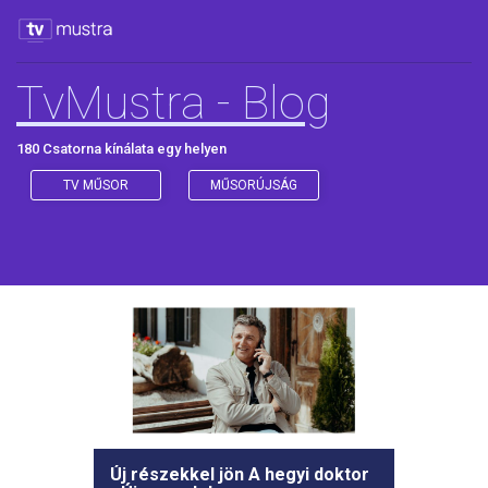
TvMustra - Blog
180 Csatorna kínálata egy helyen
TV MŰSOR
MŰSORÚJSÁG
Új részekkel jön A hegyi doktor