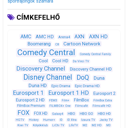
sportrajongók számára
CÍMKEFELHŐ
AXN
AXN HD
AMC
AMC HD
Arena4
Cartoon Network
Boomerang
C8
Comedy Central
Comedy Central Family
Cool
Cool HD
Da Vinci TV
Discovery Channel
Discovery Channel HD
Disney Channel
DoQ
Duna
Duna HD
Epic Drama
Epic Drama HD
Eurosport 1
Eurosport 1 HD
Eurosport 2
Eurosport 2 HD
FilmBox
FEM3
Film+
FilmBox Extra
FilmBox Premium
FILMBOX+ One
Filmcafé
Filmcafé HD
FOX
FOX HD
HBO
HBO GO
HBO HD
Galaxy4
HGTV
History
Humor+
ID
ID Xtra
Izaura TV
Jocky TV
Kiwi TV
Kölyökklub
LiChi TV
LifeTV
M2
M2 HD
M3