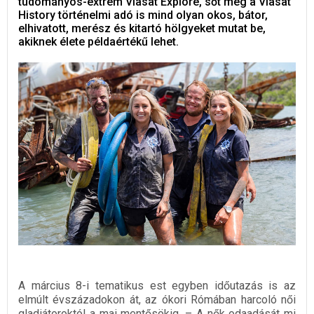
tudományos-extrém Viasat Explore, sőt még a Viasat
History történelmi adó is mind olyan okos, bátor,
elhivatott, merész és kitartó hölgyeket mutat be,
akiknek élete példaértékű lehet.
A március 8-i tematikus est egyben időutazás is az
elmúlt évszázadokon át, az ókori Rómában harcoló női
gladiátoroktól a mai mentősökig. – A nők odaadását mi