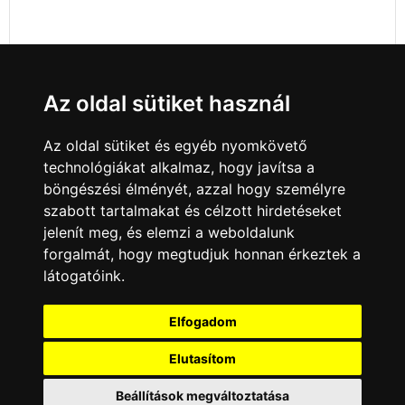
Az oldal sütiket használ
Az oldal sütiket és egyéb nyomkövető
technológiákat alkalmaz, hogy javítsa a
böngészési élményét, azzal hogy személyre
szabott tartalmakat és célzott hirdetéseket
jelenít meg, és elemzi a weboldalunk
forgalmát, hogy megtudjuk honnan érkeztek a
látogatóink.
Minden jog fenntartva © 2008 - 2026
4Web Kft.
Elfogadom
A csatornák a műsorváltoztatás jogát
fenntartják! A portál üzemeltetője semmiféle
Elutasítom
felelősséget nem vállal a weboldalon
megjelentetett hirdetések tartalmáért, illetve a
Beállítások megváltoztatása