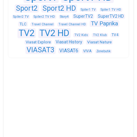
Sport2
Sport2 HD
Spíler1 TV
Spíler1 TV HD
SuperTV2
SuperTV2 HD
Spíler2 TV
Spíler2 TV HD
Story4
TV Paprika
TLC
Travel Channel
Travel Channel HD
TV2
TV2 HD
TV4
TV2 Kids
TV2 Klub
Viasat History
Viasat Explore
Viasat Nature
VIASAT3
VIASAT6
VIVA
Zenebutik