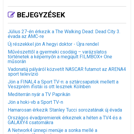
BEJEGYZÉSEK
Július 27-én érkezik a The Walking Dead: Dead City 3.
évada az AMC-re
Új részekkel jön A hegyi doktor - Újra rendel
Művészettől a gyermeki csodáig – varázslatos
történetek a képernyőn a megújult FILMBOX+ One
műsorán
Vadonatúj pályáról közvetít NASCAR futamot az ARENA4
sport televízió
Jön a FINAL4 a Sport TV-n: a sztárcsapatok mellett a
Veszprém ifistái is ott lesznek Kölnben
Mediterrán nyár a TV Paprikán
Jön a hoki-vb a Sport TV-n
Hamarosan érkezik Stanley Tucci sorozatának új évada
Országos évadpremierek érkeznek a héten a TV4 és a
GALAXY4 csatornákra
A Network4 ünnepi menüje a sonka mellé a