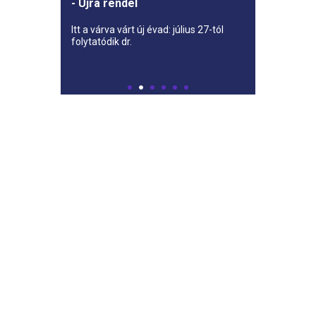
- Újra rendel
Itt a várva várt új évad: július 27-tól
folytatódik dr.