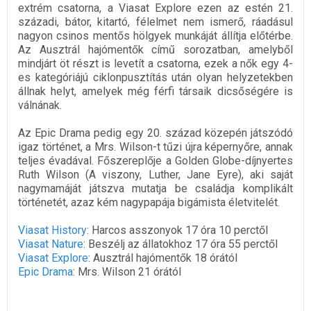
extrém csatorna, a Viasat Explore ezen az estén 21.
századi, bátor, kitartó, félelmet nem ismerő, ráadásul
nagyon csinos mentős hölgyek munkáját állítja előtérbe.
Az Ausztrál hajómentők című sorozatban, amelyből
mindjárt öt részt is levetít a csatorna, ezek a nők egy 4-
es kategóriájú ciklonpusztítás után olyan helyzetekben
állnak helyt, amelyek még férfi társaik dicsőségére is
válnának.
Az Epic Drama pedig egy 20. század közepén játszódó
igaz történet, a Mrs. Wilson-t tűzi újra képernyőre, annak
teljes évadával. Főszereplője a Golden Globe-díjnyertes
Ruth Wilson (A viszony, Luther, Jane Eyre), aki saját
nagymamáját játszva mutatja be családja komplikált
történetét, azaz kém nagypapája bigámista életvitelét.
Viasat History
: Harcos asszonyok 17 óra 10 perctől
Viasat Nature
: Beszélj az állatokhoz 17 óra 55 perctől
Viasat Explore
: Ausztrál hajómentők 18 órától
Epic Drama
: Mrs. Wilson 21 órától