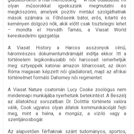
olyan műsorokkal igyekszünk megmutatni és
megköszönni, amelyek pozitív mintául szolgálhatnak
mások számára is. Főhőseink bátor, erős, kitartó és
keményen dolgozó nők, akik előtt csak tisztelegni lehet
– mondta el Horváth Tamás, a Viasat World
kereskedelmi igazgatója.
A Viasat History a Harcos asszonyok című,
háromrészes dokumentumdrámáját indítja ekkor. Itt a
történelem legikonikusabb női harcosait ismerhetjük
meg: sztyeppék katonai amazon lóharcosait, az ókori
Róma magasan képzett női gladiátorait, majd az afrikai
történelmet formáló Dahomey női regimentet.
A Viasat Nature csatornán Lucy Cooke zoológus nem
mindennapi munkájába nyerhetünk betekintést. A Beszélj
az állatokhoz sorozatban Dr. Dolittle története valóra
válik, Cook ugyanis olyan állatok kommunikációját fejti
meg, mint a hiéna, a mongúz, a víziló vagy a
szentjánosbogár.
Az alapvetően férfiaknak szánt tudományos, sportos,