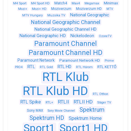
Match4
Minimax
M4 Sport
M4 Sport HD
Max4
Megamax
Moziverzum
Moziverzum HD
Mozi+
Mozi+ HD
MTV
National Geographic
Muzsika TV
MTV Hungary
National Geographic Channel
National Geographic Channel HD
National Geographic HD
Nickelodeon
OzoneTV
Paramount Channel
Paramount Channel HD
Paramount Network
Paramount Network HD
Prime
RTL
RTL HD
RTL KETTŐ
PRO4
RTL Gold
RTL Három
RTL Klub
RTL Klub HD
RTL Otthon
RTLII
RTLII HD
RTL Spike
RTL+
Sláger TV
Spektrum
Sony MAX
Sony Movie Channel
Spektrum HD
Spektrum Home
Sport1
Sport1 HD