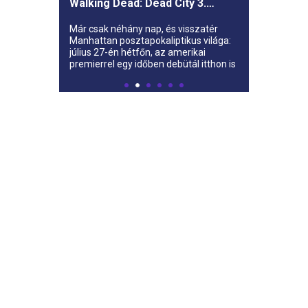
Walking Dead: Dead City 3.
évada az AMC-re
Már csak néhány nap, és visszatér
Manhattan posztapokaliptikus világa:
július 27-én hétfőn, az amerikai
premierrel egy időben debütál itthon is
az AMC-n a The Walking Dead: Dead
City harmadik évada.