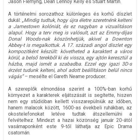
Jason Flemyng, Dean Lennoy Kelly és Stuart Martin.
A történelmi sorozathoz különleges és korhű díszlet
dukál:
„Mindig tudtuk, hogy újra életre szeretnénk kelteni
a Jamestown kolóniát, és ez nagyban a vizualitáson
alapul. Hogy a terv meg is valósult, azt az Emmy-díjas
Donal Woods-nak köszönhetjük, akivel a Downton
Abbey-t is megalkottuk. A 17. századi angol díszlet egy
kompozitként készült: követheted a karaktert a város
körül, a belső terekből ki és vissza, egy ajtón keresztül a
házba, majd ismét a szabadba. Ezzel egy igazi 3D-s
érzést tudunk kelteni, ahol adott beállításon belül nincs
vágás”
– mesélte el Gareth Neame producer.
A szereplők elmondása szerint a 100%-ban korhű
környezet a karakterek eljátszását is segítette, hiszen
nem egy stúdióban kellett visszarepülniük az időben,
hanem malacok között, 1600-as évekbeli ruhákban, az
okostelefonokat letéve tudtak átszellemülni a
felvételhez. Mindezt a hazai közönség január 20-ától
vasárnaponként este 9-től láthatja az Epic Drama
csatornán.