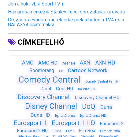
Jön a hoki-vb a Sport TV-n
Hamarosan érkezik Stanley Tucci sorozatának új évada
Országos évadpremierek érkeznek a héten a TV4 és a
GALAXY4 csatornákra
CÍMKEFELHŐ
AXN
AXN HD
AMC
AMC HD
Arena4
Cartoon Network
Boomerang
C8
Comedy Central
Comedy Central Family
Cool
Cool HD
Da Vinci TV
Discovery Channel
Discovery Channel HD
Disney Channel
DoQ
Duna
Duna HD
Epic Drama
Epic Drama HD
Eurosport 1
Eurosport 1 HD
Eurosport 2
Eurosport 2 HD
FilmBox
FEM3
Film+
FilmBox Extra
FilmBox Premium
FILMBOX+ One
Filmcafé
Filmcafé HD