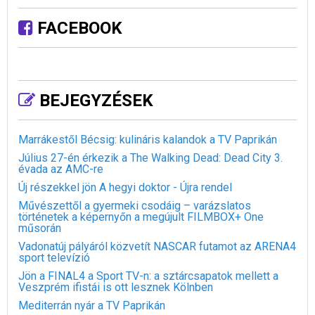
FACEBOOK
BEJEGYZÉSEK
Marrákestől Bécsig: kulináris kalandok a TV Paprikán
Július 27-én érkezik a The Walking Dead: Dead City 3.
évada az AMC-re
Új részekkel jön A hegyi doktor - Újra rendel
Művészettől a gyermeki csodáig – varázslatos
történetek a képernyőn a megújult FILMBOX+ One
műsorán
Vadonatúj pályáról közvetít NASCAR futamot az ARENA4
sport televízió
Jön a FINAL4 a Sport TV-n: a sztárcsapatok mellett a
Veszprém ifistái is ott lesznek Kölnben
Mediterrán nyár a TV Paprikán