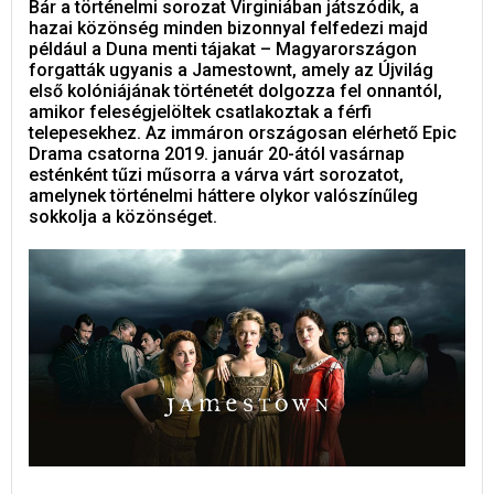
Bár a történelmi sorozat Virginiában játszódik, a
hazai közönség minden bizonnyal felfedezi majd
például a Duna menti tájakat – Magyarországon
forgatták ugyanis a Jamestownt, amely az Újvilág
első kolóniájának történetét dolgozza fel onnantól,
amikor feleségjelöltek csatlakoztak a férfi
telepesekhez. Az immáron országosan elérhető Epic
Drama csatorna 2019. január 20-ától vasárnap
esténként tűzi műsorra a várva várt sorozatot,
amelynek történelmi háttere olykor valószínűleg
sokkolja a közönséget.