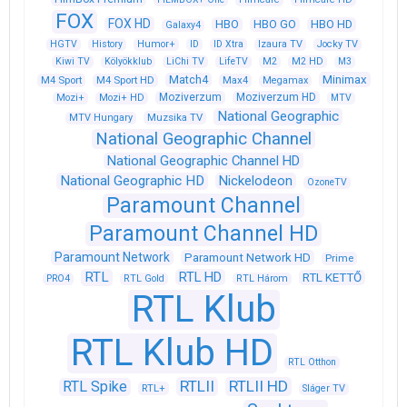
FOX
FOX HD
HBO
HBO GO
HBO HD
Galaxy4
HGTV
History
Humor+
ID
ID Xtra
Izaura TV
Jocky TV
Kiwi TV
Kölyökklub
LiChi TV
LifeTV
M2
M2 HD
M3
Match4
Minimax
M4 Sport
M4 Sport HD
Max4
Megamax
Moziverzum
Moziverzum HD
Mozi+
Mozi+ HD
MTV
National Geographic
Muzsika TV
MTV Hungary
National Geographic Channel
National Geographic Channel HD
National Geographic HD
Nickelodeon
OzoneTV
Paramount Channel
Paramount Channel HD
Paramount Network
Paramount Network HD
Prime
RTL
RTL HD
RTL KETTŐ
PRO4
RTL Gold
RTL Három
RTL Klub
RTL Klub HD
RTL Otthon
RTLII
RTLII HD
RTL Spike
RTL+
Sláger TV