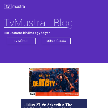
TvMustra - Blog
180 Csatorna kínálata egy helyen
TV MŰSOR
MŰSORÚJSÁG
Július 27-én érkezik a The