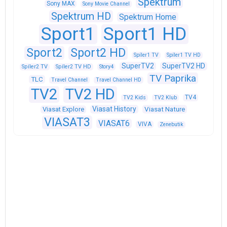
Spektrum
Sony MAX
Sony Movie Channel
Spektrum HD
Spektrum Home
Sport1
Sport1 HD
Sport2
Sport2 HD
Spíler1 TV
Spíler1 TV HD
SuperTV2
SuperTV2 HD
Spíler2 TV
Spíler2 TV HD
Story4
TV Paprika
TLC
Travel Channel
Travel Channel HD
TV2
TV2 HD
TV4
TV2 Kids
TV2 Klub
Viasat History
Viasat Explore
Viasat Nature
VIASAT3
VIASAT6
VIVA
Zenebutik