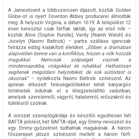
A Jamestownt a többszörösen díjazott, köztük Golden
Globe-ot is nyert Downton Abbey producerei álmodták
meg. A helyszín Virginia, a dátum 1619. A települést 12
éven keresztül csak férfiak lakták, így az első nők –
köztük Alice (Sophie Rundle), Verity (Niamh Walsh) és
Jocelyn (Naomi Battrick) – partra szállása igencsak
felrázza eddig kialakított életüket.
„Ebben a drámában
alapvetően benne van a konfliktus, hiszen a nők hozzák
magukkal. Nemcsak szépséget visznek a
mindennapokba, virágokkal és ruhákkal. Hathatósan
segítenek megoldani helyzeteket, de sok súrlódást is
okoznak”
– nyilatkozta Naomi Battrick színésznő. Az
újonnan érkezett feleségjelöltekkel tehát kanyargós
történetek indulnak el a lélegzetelállító vadonban,
amelyek szerelemről, vágyról, hatalomról, erőszakról és
túlélésről szólnak.
A sorozat szereplőgárdája és készítői együttesen hét
BAFTA jelölést, két BAFTA-díjat, egy Emmy-nevezést és
egy Emmy-győzelmet tudhatnak magukénak. A három
főszerepet játszó színésznő mellett a három férfi: