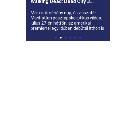
Walking Dead: Dead City 3.
évada az AMC-re
Már csak néhány nap, és visszatér
Manhattan posztapokaliptikus világa:
július 27-én hétfőn, az amerikai
premierrel egy időben debütál itthon is
az AMC-n a The Walking Dead: Dead
City harmadik évada.