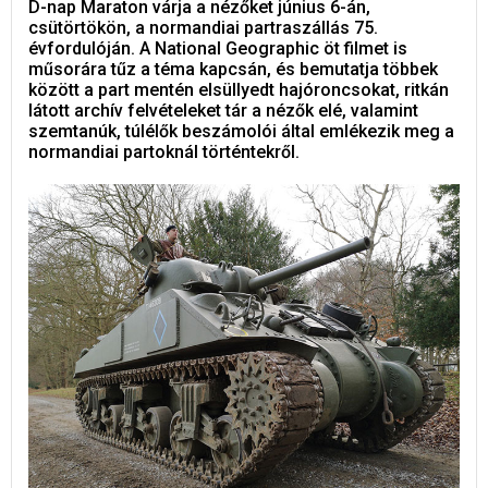
D-nap Maraton várja a nézőket június 6-án,
csütörtökön, a normandiai partraszállás 75.
évfordulóján. A National Geographic öt filmet is
műsorára tűz a téma kapcsán, és bemutatja többek
között a part mentén elsüllyedt hajóroncsokat, ritkán
látott archív felvételeket tár a nézők elé, valamint
szemtanúk, túlélők beszámolói által emlékezik meg a
normandiai partoknál történtekről.