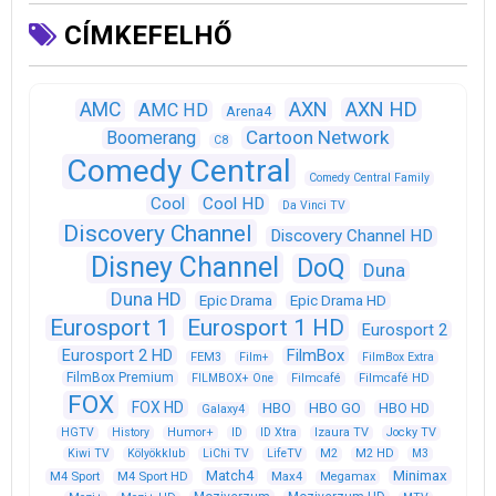
CÍMKEFELHŐ
AXN
AXN HD
AMC
AMC HD
Arena4
Cartoon Network
Boomerang
C8
Comedy Central
Comedy Central Family
Cool
Cool HD
Da Vinci TV
Discovery Channel
Discovery Channel HD
Disney Channel
DoQ
Duna
Duna HD
Epic Drama
Epic Drama HD
Eurosport 1
Eurosport 1 HD
Eurosport 2
Eurosport 2 HD
FilmBox
FEM3
Film+
FilmBox Extra
FilmBox Premium
FILMBOX+ One
Filmcafé
Filmcafé HD
FOX
FOX HD
HBO
HBO GO
HBO HD
Galaxy4
HGTV
History
Humor+
ID
ID Xtra
Izaura TV
Jocky TV
Kiwi TV
Kölyökklub
LiChi TV
LifeTV
M2
M2 HD
M3
Match4
Minimax
M4 Sport
M4 Sport HD
Max4
Megamax