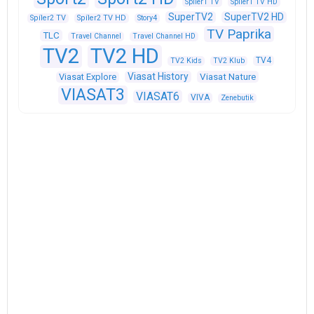
Spíler1 TV
Spíler1 TV HD
SuperTV2
SuperTV2 HD
Spíler2 TV
Spíler2 TV HD
Story4
TV Paprika
TLC
Travel Channel
Travel Channel HD
TV2
TV2 HD
TV4
TV2 Kids
TV2 Klub
Viasat History
Viasat Explore
Viasat Nature
VIASAT3
VIASAT6
VIVA
Zenebutik