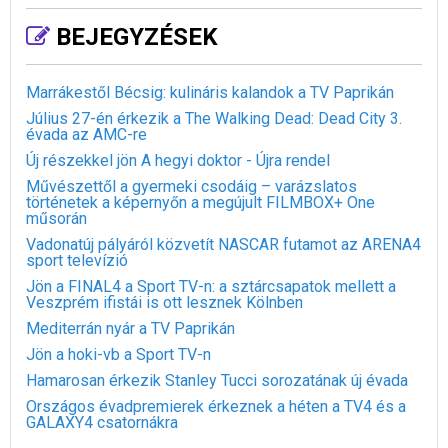
BEJEGYZÉSEK
Marrákestől Bécsig: kulináris kalandok a TV Paprikán
Július 27-én érkezik a The Walking Dead: Dead City 3.
évada az AMC-re
Új részekkel jön A hegyi doktor - Újra rendel
Művészettől a gyermeki csodáig – varázslatos
történetek a képernyőn a megújult FILMBOX+ One
műsorán
Vadonatúj pályáról közvetít NASCAR futamot az ARENA4
sport televízió
Jön a FINAL4 a Sport TV-n: a sztárcsapatok mellett a
Veszprém ifistái is ott lesznek Kölnben
Mediterrán nyár a TV Paprikán
Jön a hoki-vb a Sport TV-n
Hamarosan érkezik Stanley Tucci sorozatának új évada
Országos évadpremierek érkeznek a héten a TV4 és a
GALAXY4 csatornákra