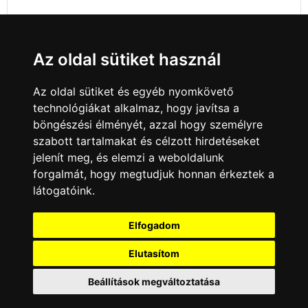
Az oldal sütiket használ
Az oldal sütiket és egyéb nyomkövető
technológiákat alkalmaz, hogy javítsa a
böngészési élményét, azzal hogy személyre
szabott tartalmakat és célzott hirdetéseket
jelenít meg, és elemzi a weboldalunk
forgalmát, hogy megtudjuk honnan érkeztek a
látogatóink.
Minden jog fenntartva © 2008 - 2026
4Web Kft.
Elfogadom
A csatornák a műsorváltoztatás jogát
fenntartják! A portál üzemeltetője semmiféle
Elutasítom
felelősséget nem vállal a weboldalon
megjelentetett hirdetések tartalmáért, illetve a
Beállítások megváltoztatása
hirdetésekhez feltöltött képekért!