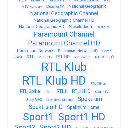
Moziverzum
Moziverzum HD
Mozi+
Mozi+ HD
MTV
National Geographic
Muzsika TV
MTV Hungary
National Geographic Channel
National Geographic Channel HD
National Geographic HD
Nickelodeon
OzoneTV
Paramount Channel
Paramount Channel HD
Paramount Network
Paramount Network HD
Prime
RTL
RTL HD
RTL KETTŐ
PRO4
RTL Gold
RTL Három
RTL Klub
RTL Klub HD
RTL Otthon
RTLII
RTLII HD
RTL Spike
RTL+
Sláger TV
Spektrum
Sony MAX
Sony Movie Channel
Spektrum HD
Spektrum Home
Sport1
Sport1 HD
Sport2
Sport2 HD