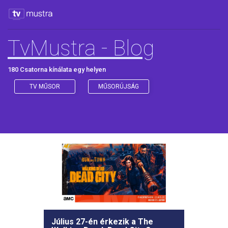
TvMustra - Blog
180 Csatorna kínálata egy helyen
TV MŰSOR
MŰSORÚJSÁG
Július 27-én érkezik a The