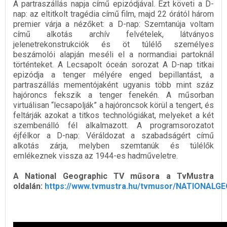
A partraszállás napja című epizódjával. Ezt követi a D-
nap: az eltitkolt tragédia című film, majd 22 órától három
premier várja a nézőket: a D-nap: Szemtanúja voltam
című alkotás archív felvételek, látványos
jelenetrekonstrukciók és öt túlélő személyes
beszámolói alapján meséli el a normandiai partoknál
történteket. A Lecsapolt óceán sorozat A D-nap titkai
epizódja a tenger mélyére enged bepillantást, a
partraszállás mementójaként ugyanis több mint száz
hajóroncs fekszik a tenger fenekén. A műsorban
virtuálisan “lecsapolják” a hajóroncsok körül a tengert, és
feltárják azokat a titkos technológiákat, melyeket a két
szembenálló fél alkalmazott. A programsorozatot
éjfélkor a D-nap: Véráldozat a szabadságért című
alkotás zárja, melyben szemtanúk és túlélők
emlékeznek vissza az 1944-es hadműveletre.
A National Geographic TV műsora a TvMustra
oldalán:
https://www.tvmustra.hu/tvmusor/NATIONALG