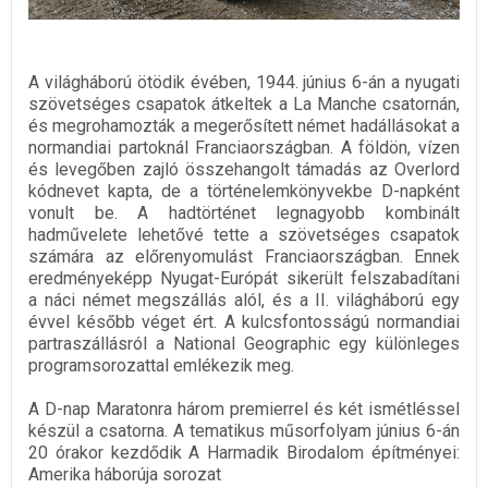
A világháború ötödik évében, 1944. június 6-án a nyugati
szövetséges csapatok átkeltek a La Manche csatornán,
és megrohamozták a megerősített német hadállásokat a
normandiai partoknál Franciaországban. A földön, vízen
és levegőben zajló összehangolt támadás az Overlord
kódnevet kapta, de a történelemkönyvekbe D-napként
vonult be. A hadtörténet legnagyobb kombinált
hadművelete lehetővé tette a szövetséges csapatok
számára az előrenyomulást Franciaországban. Ennek
eredményeképp Nyugat-Európát sikerült felszabadítani
a náci német megszállás alól, és a II. világháború egy
évvel később véget ért. A kulcsfontosságú normandiai
partraszállásról a National Geographic egy különleges
programsorozattal emlékezik meg.
A D-nap Maratonra három premierrel és két ismétléssel
készül a csatorna. A tematikus műsorfolyam június 6-án
20 órakor kezdődik A Harmadik Birodalom építményei:
Amerika háborúja sorozat