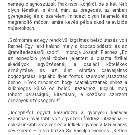
nemrég diagnosztizált Parkinson-kórjáról, de a két férfi
olyan témákat is érint, mint az öregedés, az emberi
gyengeség és a szerelem; mindezt olyan felemelő és
megrendítő módon, amire kevés példa akad televíziós
műsorokban.
„Számomra ez egy rendkívül izgalmas belső utazás volt
Rannel. Egy lelki kaland, mely a kapcsolódásról és az
újrafelfedezésről szólt” – mondja Joseph Fiennes. „Ez
az expedíció jóval többet jelentett a puszta fizikai
akadályok legyőzésénél; a családi kötelékek
elmélyítése és az élet váratlan csavarjainak
bogozgatása legalább ilyen fontos szerepet játszottak
benne. Hívok mindenkit, hogy csatlakozzanak ehhez a
különleges külső és belső utazáshoz, tudjunk meg
többet barátságról, kitartásról, a közösen szerzett
élmények szépségéről!”
„Joseph-fel együtt kalandozni a gyönyörű kanadai
vadonban jóval több volt egyszerű földrajzi utazásnál –
sokkal inkább a szívek és a lelkek egymásra találásának
nevezném” – teszi hozzá Sir Ranulph Fiennes. „Ketten