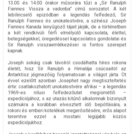
13.00 és 14.00 órakor műsorára tűzi a „Sir Ranulph
Fiennes: Vissza a vadonba” című sorozatot. A két
lebilincselő epizódban a legendás felfedező, Sir
Ranulph Fiennes és unokatestvére, a színész Joseph
Fiennes Kanada lenyűgöző tájait járják, de a történetben
a két rendkívüli férfi elmélyülő kapcsolata, élettel,
betegségekkel, öregedéssel kapcsolatos gondolatai és
Sir Ranulph visszaemlékezései is fontos szerepet
kapnak.
Joseph sokáig csak távolról csodálhatta híres rokona
életét, hisz Sir Ranulph a Himalája csúcsaitól az
Antarktisz jégmezőiig folyamatosan a világot járta. Öt
évvel ezelőtt azonban Josephet nagy megtiszteltetés
érte: csatlakozhatott unokatestvére afrikai – a legendás
1969-es nílusi felfedezőutat megismétlő –
expedíciójához, s az utazás kitűnő alkalomnak bizonyult
számukra a korábban elvesztett idő bepótlására, a
rokoni és emberi kötelékek megerősítésére, erős alapot
teremtve ezzel a mostani legújabb közös
expedíciójukhoz.