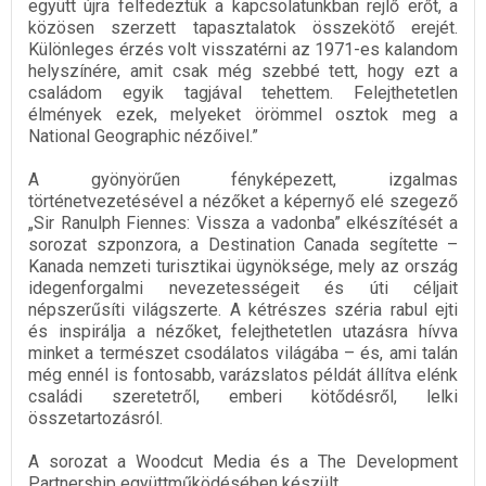
együtt újra felfedeztük a kapcsolatunkban rejlő erőt, a
közösen szerzett tapasztalatok összekötő erejét.
Különleges érzés volt visszatérni az 1971-es kalandom
helyszínére, amit csak még szebbé tett, hogy ezt a
családom egyik tagjával tehettem. Felejthetetlen
élmények ezek, melyeket örömmel osztok meg a
National Geographic nézőivel.”
A gyönyörűen fényképezett, izgalmas
történetvezetésével a nézőket a képernyő elé szegező
„Sir Ranulph Fiennes: Vissza a vadonba” elkészítését a
sorozat szponzora, a Destination Canada segítette –
Kanada nemzeti turisztikai ügynöksége, mely az ország
idegenforgalmi nevezetességeit és úti céljait
népszerűsíti világszerte. A kétrészes széria rabul ejti
és inspirálja a nézőket, felejthetetlen utazásra hívva
minket a természet csodálatos világába – és, ami talán
még ennél is fontosabb, varázslatos példát állítva elénk
családi szeretetről, emberi kötődésről, lelki
összetartozásról.
A sorozat a Woodcut Media és a The Development
Partnership együttműködésében készült.