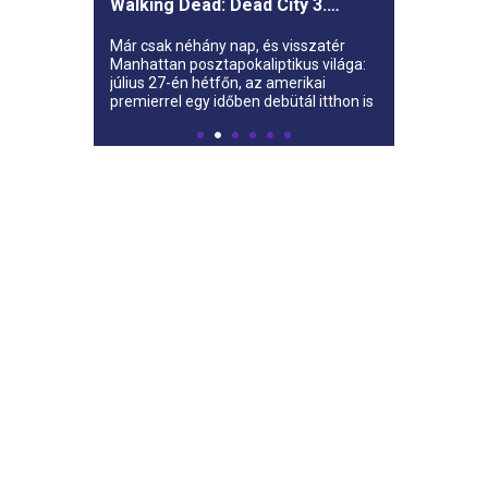
Walking Dead: Dead City 3.
évada az AMC-re
Már csak néhány nap, és visszatér
Manhattan posztapokaliptikus világa:
július 27-én hétfőn, az amerikai
premierrel egy időben debütál itthon is
az AMC-n a The Walking Dead: Dead
City harmadik évada.