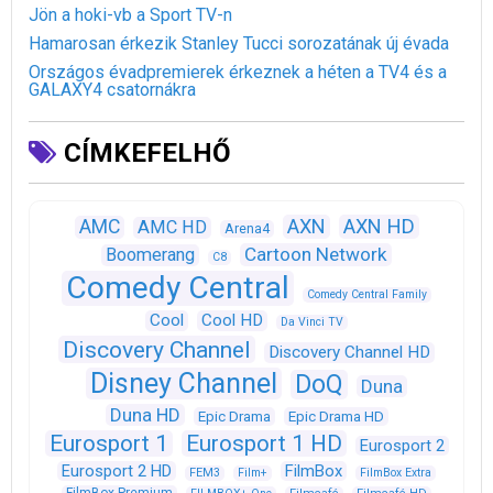
Jön a hoki-vb a Sport TV-n
Hamarosan érkezik Stanley Tucci sorozatának új évada
Országos évadpremierek érkeznek a héten a TV4 és a
GALAXY4 csatornákra
CÍMKEFELHŐ
AXN
AXN HD
AMC
AMC HD
Arena4
Cartoon Network
Boomerang
C8
Comedy Central
Comedy Central Family
Cool
Cool HD
Da Vinci TV
Discovery Channel
Discovery Channel HD
Disney Channel
DoQ
Duna
Duna HD
Epic Drama
Epic Drama HD
Eurosport 1
Eurosport 1 HD
Eurosport 2
Eurosport 2 HD
FilmBox
FEM3
Film+
FilmBox Extra