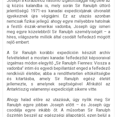
Joseph a korábbihoz hasonló izgatottsággal vág bele az
új közös kalandba is, mely során Sir Ranulph úttörő
jelentőségű 1971-es kanadai expedíciójának útvonalát
igyekeznek újra végigjárni. Ez az utazás azonban
nemcsak fizikai jellegű: ahogy egyre mélyebbre hatolnak
a festői észak-amerikai vadonba, Joseph úgy ismeri
meg egyre közelebbről Sir Ranulph személyiségét – a
híres, világszerte milliók által csodált felfedező mögött
rejlő embert.
A Sir Ranulph korábbi expedícióin készült archív
felvételeket a mostani kanadai felfedezőút képsoraival
izgalmas módon elegyítő „Sir Ranulph Fiennes: Vissza a
vadonba” intim és egyedi bepillantást enged a felfedező
rendkívüli életébe; abba a rendíthetetlen eltökéltségbe
és kitartásba, amely Sir Ranulph egész életét
jellemezte, s amelynek segítségével Afrikától az
Antarktiszig valamennyi expedícióját sikerre vitte.
Ahogy halad előre az utazásuk, úgy nyílik meg Sir
Ranulph egyre jobban Joseph előtt – és Joseph úgy
csodálja egyre inkább őt. A műsorban Sir Ranulph
őszintén beszél az egészségi állapotáról, ezen belül a