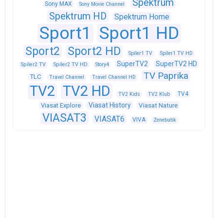
Spektrum
Sony MAX
Sony Movie Channel
Spektrum HD
Spektrum Home
Sport1
Sport1 HD
Sport2
Sport2 HD
Spíler1 TV
Spíler1 TV HD
SuperTV2
SuperTV2 HD
Spíler2 TV
Spíler2 TV HD
Story4
TV Paprika
TLC
Travel Channel
Travel Channel HD
TV2
TV2 HD
TV4
TV2 Kids
TV2 Klub
Viasat History
Viasat Explore
Viasat Nature
VIASAT3
VIASAT6
VIVA
Zenebutik