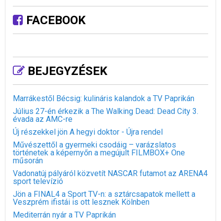
FACEBOOK
BEJEGYZÉSEK
Marrákestől Bécsig: kulináris kalandok a TV Paprikán
Július 27-én érkezik a The Walking Dead: Dead City 3.
évada az AMC-re
Új részekkel jön A hegyi doktor - Újra rendel
Művészettől a gyermeki csodáig – varázslatos
történetek a képernyőn a megújult FILMBOX+ One
műsorán
Vadonatúj pályáról közvetít NASCAR futamot az ARENA4
sport televízió
Jön a FINAL4 a Sport TV-n: a sztárcsapatok mellett a
Veszprém ifistái is ott lesznek Kölnben
Mediterrán nyár a TV Paprikán