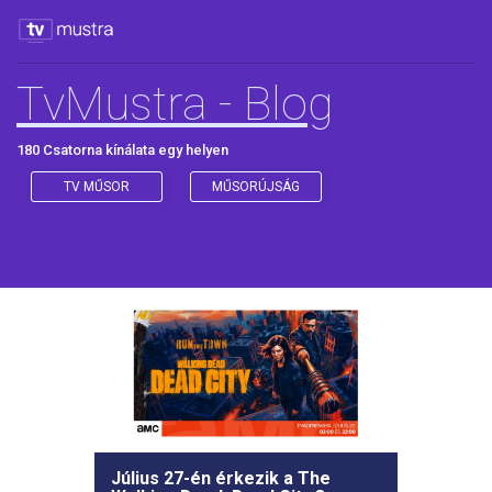
TvMustra - Blog
180 Csatorna kínálata egy helyen
TV MŰSOR
MŰSORÚJSÁG
Július 27-én érkezik a The