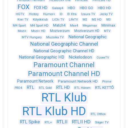
FilmBox Premium
FILMBOX+ One
Filmcafé
Filmcafé HD
FOX
FOX HD
HBO
HBO GO
HBO HD
Galaxy4
HGTV
History
Humor+
ID
ID Xtra
Izaura TV
Jocky TV
Kiwi TV
Kölyökklub
LiChi TV
LifeTV
M2
M2 HD
M3
Match4
Minimax
M4 Sport
M4 Sport HD
Max4
Megamax
Moziverzum
Moziverzum HD
Mozi+
Mozi+ HD
MTV
National Geographic
Muzsika TV
MTV Hungary
National Geographic Channel
National Geographic Channel HD
National Geographic HD
Nickelodeon
OzoneTV
Paramount Channel
Paramount Channel HD
Paramount Network
Paramount Network HD
Prime
RTL
RTL HD
RTL KETTŐ
PRO4
RTL Gold
RTL Három
RTL Klub
RTL Klub HD
RTL Otthon
RTLII
RTLII HD
RTL Spike
RTL+
Sláger TV