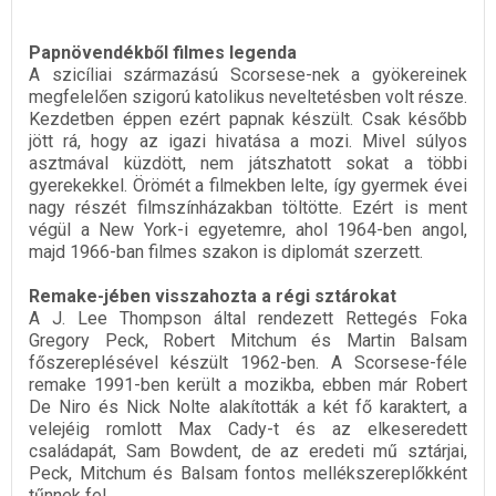
Papnövendékből filmes legenda
A szicíliai származású Scorsese-nek a gyökereinek
megfelelően szigorú katolikus neveltetésben volt része.
Kezdetben éppen ezért papnak készült. Csak később
jött rá, hogy az igazi hivatása a mozi. Mivel súlyos
asztmával küzdött, nem játszhatott sokat a többi
gyerekekkel. Örömét a filmekben lelte, így gyermek évei
nagy részét filmszínházakban töltötte. Ezért is ment
végül a New York-i egyetemre, ahol 1964-ben angol,
majd 1966-ban filmes szakon is diplomát szerzett.
Remake-jében visszahozta a régi sztárokat
A J. Lee Thompson által rendezett Rettegés Foka
Gregory Peck, Robert Mitchum és Martin Balsam
főszereplésével készült 1962-ben. A Scorsese-féle
remake 1991-ben került a mozikba, ebben már Robert
De Niro és Nick Nolte alakították a két fő karaktert, a
velejéig romlott Max Cady-t és az elkeseredett
családapát, Sam Bowdent, de az eredeti mű sztárjai,
Peck, Mitchum és Balsam fontos mellékszereplőkként
tűnnek fel.