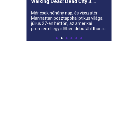
Walking Dead: Dead City 3.
évada az AMC-re
Már csak néhány nap, és visszatér
Manhattan posztapokaliptikus világa:
július 27-én hétfőn, az amerikai
premierrel egy időben debütál itthon is
az AMC-n a The Walking Dead: Dead
City harmadik évada.