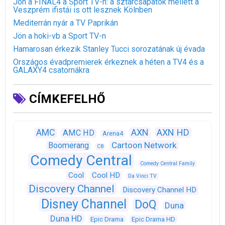
Jön a FINAL4 a Sport TV-n: a sztárcsapatok mellett a
Veszprém ifistái is ott lesznek Kölnben
Mediterrán nyár a TV Paprikán
Jön a hoki-vb a Sport TV-n
Hamarosan érkezik Stanley Tucci sorozatának új évada
Országos évadpremierek érkeznek a héten a TV4 és a
GALAXY4 csatornákra
CÍMKEFELHŐ
AXN
AXN HD
AMC
AMC HD
Arena4
Cartoon Network
Boomerang
C8
Comedy Central
Comedy Central Family
Cool
Cool HD
Da Vinci TV
Discovery Channel
Discovery Channel HD
Disney Channel
DoQ
Duna
Duna HD
Epic Drama
Epic Drama HD