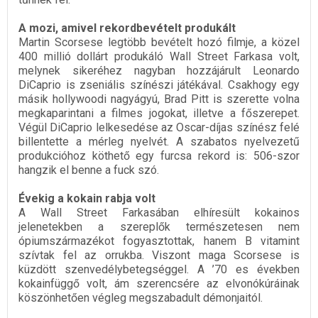
A mozi, amivel rekordbevételt produkált
Martin Scorsese legtöbb bevételt hozó filmje, a közel
400 millió dollárt produkáló Wall Street Farkasa volt,
melynek sikeréhez nagyban hozzájárult Leonardo
DiCaprio is zseniális színészi játékával. Csakhogy egy
másik hollywoodi nagyágyú, Brad Pitt is szerette volna
megkaparintani a filmes jogokat, illetve a főszerepet.
Végül DiCaprio lelkesedése az Oscar-díjas színész felé
billentette a mérleg nyelvét. A szabatos nyelvezetű
produkcióhoz köthető egy furcsa rekord is: 506-szor
hangzik el benne a fuck szó.
Évekig a kokain rabja volt
A Wall Street Farkasában elhíresült kokainos
jelenetekben a szereplők természetesen nem
ópiumszármazékot fogyasztottak, hanem B vitamint
szívtak fel az orrukba. Viszont maga Scorsese is
küzdött szenvedélybetegséggel. A ’70 es években
kokainfüggő volt, ám szerencsére az elvonókúráinak
köszönhetően végleg megszabadult démonjaitól.