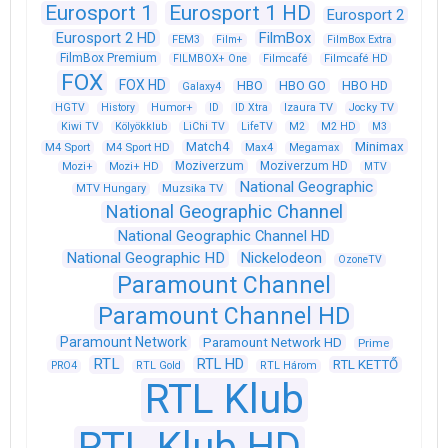
Eurosport 1
Eurosport 1 HD
Eurosport 2
Eurosport 2 HD
FilmBox
FEM3
Film+
FilmBox Extra
FilmBox Premium
FILMBOX+ One
Filmcafé
Filmcafé HD
FOX
FOX HD
HBO
HBO GO
HBO HD
Galaxy4
HGTV
History
Humor+
ID
ID Xtra
Izaura TV
Jocky TV
Kiwi TV
Kölyökklub
LiChi TV
LifeTV
M2
M2 HD
M3
Match4
Minimax
M4 Sport
M4 Sport HD
Max4
Megamax
Moziverzum
Moziverzum HD
Mozi+
Mozi+ HD
MTV
National Geographic
Muzsika TV
MTV Hungary
National Geographic Channel
National Geographic Channel HD
National Geographic HD
Nickelodeon
OzoneTV
Paramount Channel
Paramount Channel HD
Paramount Network
Paramount Network HD
Prime
RTL
RTL HD
RTL KETTŐ
PRO4
RTL Gold
RTL Három
RTL Klub
RTL Klub HD