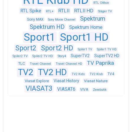
RTL Otthon
RTLII
RTLII HD
RTL Spike
RTL+
Sláger TV
Spektrum
Sony MAX
Sony Movie Channel
Spektrum HD
Spektrum Home
Sport1
Sport1 HD
Sport2
Sport2 HD
Spíler1 TV
Spíler1 TV HD
SuperTV2
SuperTV2 HD
Spíler2 TV
Spíler2 TV HD
Story4
TV Paprika
TLC
Travel Channel
Travel Channel HD
TV2
TV2 HD
TV4
TV2 Kids
TV2 Klub
Viasat History
Viasat Explore
Viasat Nature
VIASAT3
VIASAT6
VIVA
Zenebutik