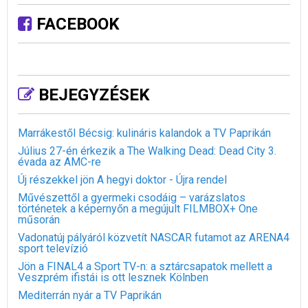
FACEBOOK
BEJEGYZÉSEK
Marrákestől Bécsig: kulináris kalandok a TV Paprikán
Július 27-én érkezik a The Walking Dead: Dead City 3.
évada az AMC-re
Új részekkel jön A hegyi doktor - Újra rendel
Művészettől a gyermeki csodáig – varázslatos
történetek a képernyőn a megújult FILMBOX+ One
műsorán
Vadonatúj pályáról közvetít NASCAR futamot az ARENA4
sport televízió
Jön a FINAL4 a Sport TV-n: a sztárcsapatok mellett a
Veszprém ifistái is ott lesznek Kölnben
Mediterrán nyár a TV Paprikán