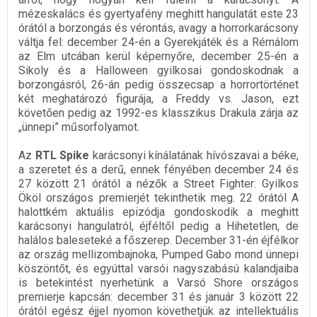
mézeskalács és gyertyafény meghitt hangulatát este 23
órától a borzongás és vérontás, avagy a horrorkarácsony
váltja fel: december 24-én a Gyerekjáték és a Rémálom
az Elm utcában kerül képernyőre, december 25-én a
Sikoly és a Halloween gyilkosai gondoskodnak a
borzongásról, 26-án pedig összecsap a horrortörténet
két meghatározó figurája, a Freddy vs. Jason, ezt
követően pedig az 1992-es klasszikus Drakula zárja az
„ünnepi” műsorfolyamot.
Az
RTL Spike
karácsonyi kínálatának hívószavai a béke,
a szeretet és a derű, ennek fényében december 24 és
27 között 21 órától a nézők a Street Fighter: Gyilkos
Ököl országos premierjét tekinthetik meg. 22 órától A
halottkém aktuális epizódja gondoskodik a meghitt
karácsonyi hangulatról, éjféltől pedig a Hihetetlen, de
halálos baleseteké a főszerep. December 31-én éjfélkor
az ország mellizombajnoka, Pumped Gabo mond ünnepi
köszöntőt, és egyúttal varsói nagyszabású kalandjaiba
is betekintést nyerhetünk a Varsó Shore országos
premierje kapcsán: december 31 és január 3 között 22
órától egész éjjel nyomon követhetjük az intellektuális