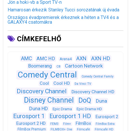
Jön a hoki-vb a Sport TV-n
Hamarosan érkezik Stanley Tucci sorozatának új évada
Országos évadpremierek érkeznek a héten a TV4 és a
GALAXY4 csatornákra
CÍMKEFELHŐ
AXN
AXN HD
AMC
AMC HD
Arena4
Cartoon Network
Boomerang
C8
Comedy Central
Comedy Central Family
Cool
Cool HD
Da Vinci TV
Discovery Channel
Discovery Channel HD
Disney Channel
DoQ
Duna
Duna HD
Epic Drama
Epic Drama HD
Eurosport 1
Eurosport 1 HD
Eurosport 2
Eurosport 2 HD
FilmBox
FEM3
Film+
FilmBox Extra
FilmBox Premium
FILMBOX+ One
Filmcafé
Filmcafé HD