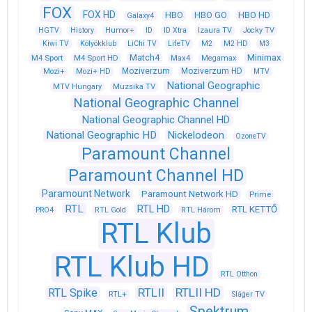
FOX
FOX HD
HBO
HBO GO
HBO HD
Galaxy4
HGTV
History
Humor+
ID
ID Xtra
Izaura TV
Jocky TV
Kiwi TV
Kölyökklub
LiChi TV
LifeTV
M2
M2 HD
M3
Match4
Minimax
M4 Sport
M4 Sport HD
Max4
Megamax
Moziverzum
Moziverzum HD
Mozi+
Mozi+ HD
MTV
National Geographic
Muzsika TV
MTV Hungary
National Geographic Channel
National Geographic Channel HD
National Geographic HD
Nickelodeon
OzoneTV
Paramount Channel
Paramount Channel HD
Paramount Network
Paramount Network HD
Prime
RTL
RTL HD
RTL KETTŐ
PRO4
RTL Gold
RTL Három
RTL Klub
RTL Klub HD
RTL Otthon
RTLII
RTLII HD
RTL Spike
RTL+
Sláger TV
Spektrum