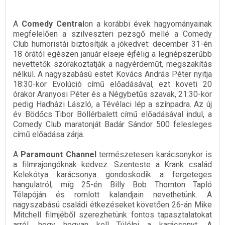
A
Comedy Central
on a korábbi évek hagyományainak
megfelelően a szilveszteri pezsgő mellé a Comedy
Club humoristái biztosítják a jókedvet: december 31-én
18 órától egészen január elseje éjfélig a legnépszerűbb
nevettetők szórakoztatják a nagyérdeműt, megszakítás
nélkül. A nagyszabású estet Kovács András Péter nyitja
18:30-kor Evolúció című előadásával, ezt követi 20
órakor Aranyosi Péter és a Négybetűs szavak, 21:30-kor
pedig Hadházi László, a Tévélaci lép a színpadra. Az új
év Bödőcs Tibor Böllérbalett című előadásával indul, a
Comedy Club maratonját Badár Sándor 500 felesleges
című előadása zárja.
A
Paramount Channel
természetesen karácsonykor is
a filmrajongóknak kedvez. Szenteste a Krank család
Kelekótya karácsonya gondoskodik a fergeteges
hangulatról, míg 25-én Billy Bob Thornton Tapló
Télapóján és romlott kalandjain nevethetünk. A
nagyszabású családi étkezéseket követően 26-án Mike
Mitchell filmjéből szerezhetünk fontos tapasztalatokat
arról, hogy hogyan kell Túlélni a karácsonyt. A