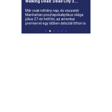
Walking Dead: Dead City 3.
évada az AMC-re
Már csak néhány nap, és visszatér
Manhattan posztapokaliptikus világa:
július 27-én hétfőn, az amerikai
premierrel egy időben debütál itthon is
az AMC-n a The Walking Dead: Dead
City harmadik évada.