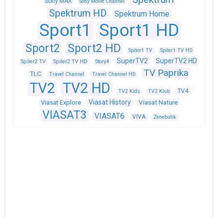
Sony MAX
Sony Movie Channel
Spektrum HD
Spektrum Home
Sport1
Sport1 HD
Sport2
Sport2 HD
Spíler1 TV
Spíler1 TV HD
SuperTV2
SuperTV2 HD
Spíler2 TV
Spíler2 TV HD
Story4
TV Paprika
TLC
Travel Channel
Travel Channel HD
TV2
TV2 HD
TV4
TV2 Kids
TV2 Klub
Viasat History
Viasat Explore
Viasat Nature
VIASAT3
VIASAT6
VIVA
Zenebutik