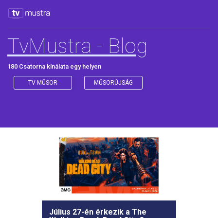
TvMustra - Blog
180 Csatorna kínálata egy helyen
TV MŰSOR
MŰSORÚJSÁG
Július 27-én érkezik a The