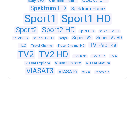
Sony MAX
Sony Movie Channel
Spektrum HD
Spektrum Home
Sport1
Sport1 HD
Sport2
Sport2 HD
Spíler1 TV
Spíler1 TV HD
SuperTV2
SuperTV2 HD
Spíler2 TV
Spíler2 TV HD
Story4
TV Paprika
TLC
Travel Channel
Travel Channel HD
TV2
TV2 HD
TV4
TV2 Kids
TV2 Klub
Viasat History
Viasat Explore
Viasat Nature
VIASAT3
VIASAT6
VIVA
Zenebutik