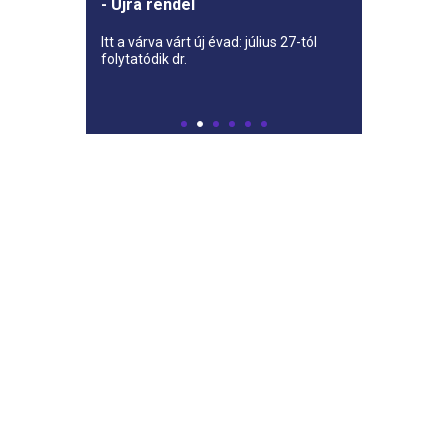
- Újra rendel
Itt a várva várt új évad: július 27-tól
folytatódik dr.