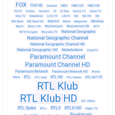
FOX
FOX HD
HBO
HBO GO
HBO HD
Galaxy4
HGTV
History
Humor+
ID
ID Xtra
Izaura TV
Jocky TV
Kiwi TV
Kölyökklub
LiChi TV
LifeTV
M2
M2 HD
M3
Match4
Minimax
M4 Sport
M4 Sport HD
Max4
Megamax
Moziverzum
Moziverzum HD
Mozi+
Mozi+ HD
MTV
National Geographic
Muzsika TV
MTV Hungary
National Geographic Channel
National Geographic Channel HD
National Geographic HD
Nickelodeon
OzoneTV
Paramount Channel
Paramount Channel HD
Paramount Network
Paramount Network HD
Prime
RTL
RTL HD
RTL KETTŐ
PRO4
RTL Gold
RTL Három
RTL Klub
RTL Klub HD
RTL Otthon
RTLII
RTLII HD
RTL Spike
RTL+
Sláger TV
Spektrum