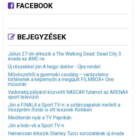
FACEBOOK
BEJEGYZÉSEK
Július 27-én érkezik a The Walking Dead: Dead City 3.
évada az AMC-re
Új részekkel jön A hegyi doktor - Újra rendel
Művészettől a gyermeki csodáig – varázslatos
történetek a képernyőn a megújult FILMBOX+ One
műsorán
Vadonatúj pályáról közvetít NASCAR futamot az ARENA4
sport televízió
Jön a FINAL4 a Sport TV-n: a sztárcsapatok mellett a
Veszprém ifistái is ott lesznek Kölnben
Mediterrán nyár a TV Paprikán
Jön a hoki-vb a Sport TV-n
Hamarosan érkezik Stanley Tucci sorozatának új évada