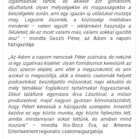
izgalmasnak tartok, és akikkel azt gondolom,
eljuthatunk olyan mélységekbe és magasságokba a
beszélgetés során, ami egy igazán új oldalukat mutatja
meg. Legyünk őszinték, a közösségi médiában
mindenki – velem együtt – reklámként használja a
felületeit, de ez most valami más, valami sokkal igazibb
lesz”
– mondta Geszti Péter, az Adom a napom
házigazdája.
„Az Adom a napom nemcsak Péter számára, de nekünk
is egy izgalmas kísérlet: olyan formátumot kerestünk az
őszi szezon elejére, ami eltér a megszokottól, és ami
azokat is megszólítja, akik a lineáris csatornák helyett
podcastokat, beszélgetős műsorokat, napi aktuális és
mély témákkal foglalkozó tartalmakat fogyasztanak.
Ekkor találtunk egymásra Árva Lászlóval, a műsor
producerével, majd nagyon gyorsan körvonalazódott,
hogy Pétert keressük a házigazda szerepére. Innentől
kezdve ez egy közös munka, egy közös fejlesztés lett,
amibe mindannyian sokat tettünk, és amiben mind
hiszünk”
– mondta Kis-Bocz Éva, az Antenna
Entertainment regionális csatornaigazgatója.