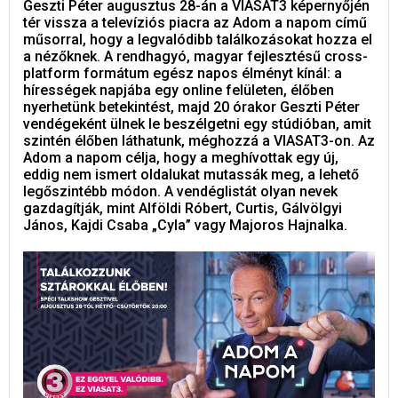
Geszti Péter augusztus 28-án a VIASAT3 képernyőjén
tér vissza a televíziós piacra az Adom a napom című
műsorral, hogy a legvalódibb találkozásokat hozza el
a nézőknek. A rendhagyó, magyar fejlesztésű cross-
platform formátum egész napos élményt kínál: a
hírességek napjába egy online felületen, élőben
nyerhetünk betekintést, majd 20 órakor Geszti Péter
vendégeként ülnek le beszélgetni egy stúdióban, amit
szintén élőben láthatunk, méghozzá a VIASAT3-on. Az
Adom a napom célja, hogy a meghívottak egy új,
eddig nem ismert oldalukat mutassák meg, a lehető
legőszintébb módon. A vendéglistát olyan nevek
gazdagítják, mint Alföldi Róbert, Curtis, Gálvölgyi
János, Kajdi Csaba „Cyla” vagy Majoros Hajnalka.