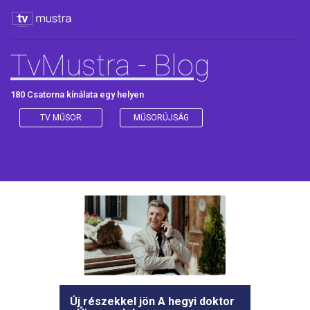
TvMustra - Blog
180 Csatorna kínálata egy helyen
TV MŰSOR
MŰSORÚJSÁG
Új részekkel jön A hegyi doktor