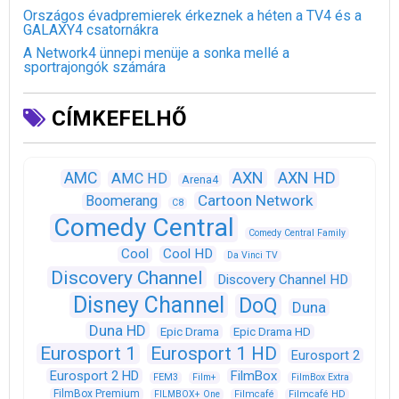
Országos évadpremierek érkeznek a héten a TV4 és a
GALAXY4 csatornákra
A Network4 ünnepi menüje a sonka mellé a
sportrajongók számára
CÍMKEFELHŐ
AXN
AXN HD
AMC
AMC HD
Arena4
Cartoon Network
Boomerang
C8
Comedy Central
Comedy Central Family
Cool
Cool HD
Da Vinci TV
Discovery Channel
Discovery Channel HD
Disney Channel
DoQ
Duna
Duna HD
Epic Drama
Epic Drama HD
Eurosport 1
Eurosport 1 HD
Eurosport 2
Eurosport 2 HD
FilmBox
FEM3
Film+
FilmBox Extra
FilmBox Premium
FILMBOX+ One
Filmcafé
Filmcafé HD