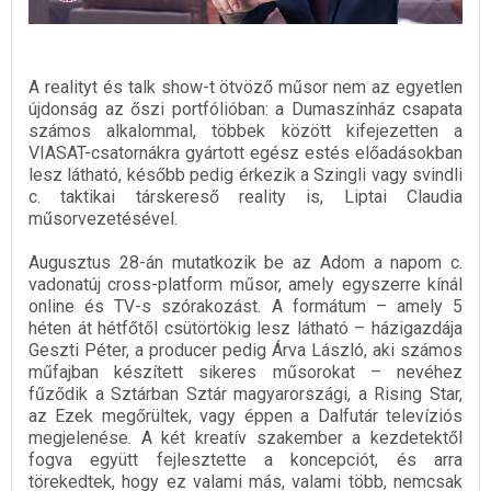
A realityt és talk show-t ötvöző műsor nem az egyetlen
újdonság az őszi portfólióban: a Dumaszínház csapata
számos alkalommal, többek között kifejezetten a
VIASAT-csatornákra gyártott egész estés előadásokban
lesz látható, később pedig érkezik a Szingli vagy svindli
c. taktikai társkereső reality is, Liptai Claudia
műsorvezetésével.
Augusztus 28-án mutatkozik be az Adom a napom c.
vadonatúj cross-platform műsor, amely egyszerre kínál
online és TV-s szórakozást. A formátum – amely 5
héten át hétfőtől csütörtökig lesz látható – házigazdája
Geszti Péter, a producer pedig Árva László, aki számos
műfajban készített sikeres műsorokat – nevéhez
fűződik a Sztárban Sztár magyarországi, a Rising Star,
az Ezek megőrültek, vagy éppen a Dalfutár televíziós
megjelenése. A két kreatív szakember a kezdetektől
fogva együtt fejlesztette a koncepciót, és arra
törekedtek, hogy ez valami más, valami több, nemcsak