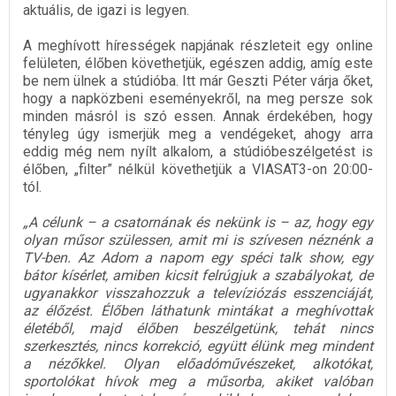
aktuális, de igazi is legyen.
A meghívott hírességek napjának részleteit egy online
felületen, élőben követhetjük, egészen addig, amíg este
be nem ülnek a stúdióba. Itt már Geszti Péter várja őket,
hogy a napközbeni eseményekről, na meg persze sok
minden másról is szó essen. Annak érdekében, hogy
tényleg úgy ismerjük meg a vendégeket, ahogy arra
eddig még nem nyílt alkalom, a stúdióbeszélgetést is
élőben, „filter” nélkül követhetjük a VIASAT3-on 20:00-
tól.
„A célunk – a csatornának és nekünk is – az, hogy egy
olyan műsor szülessen, amit mi is szívesen néznénk a
TV-ben. Az Adom a napom egy spéci talk show, egy
bátor kísérlet, amiben kicsit felrúgjuk a szabályokat, de
ugyanakkor visszahozzuk a televíziózás esszenciáját,
az élőzést. Élőben láthatunk mintákat a meghívottak
életéből, majd élőben beszélgetünk, tehát nincs
szerkesztés, nincs korrekció, együtt élünk meg mindent
a nézőkkel. Olyan előadóművészeket, alkotókat,
sportolókat hívok meg a műsorba, akiket valóban