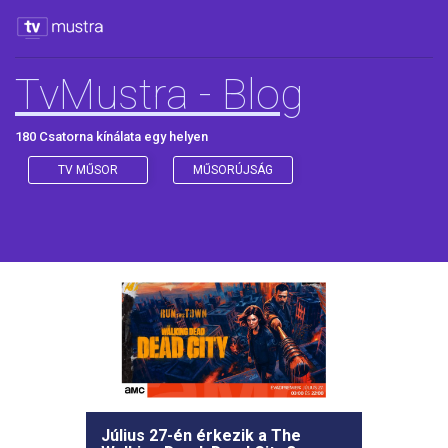
TvMustra - Blog
180 Csatorna kínálata egy helyen
TV MŰSOR
MŰSORÚJSÁG
Július 27-én érkezik a The