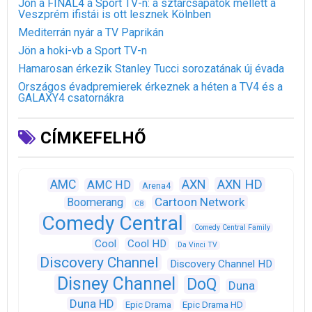
Jön a FINAL4 a Sport TV-n: a sztárcsapatok mellett a
Veszprém ifistái is ott lesznek Kölnben
Mediterrán nyár a TV Paprikán
Jön a hoki-vb a Sport TV-n
Hamarosan érkezik Stanley Tucci sorozatának új évada
Országos évadpremierek érkeznek a héten a TV4 és a
GALAXY4 csatornákra
CÍMKEFELHŐ
AXN
AXN HD
AMC
AMC HD
Arena4
Cartoon Network
Boomerang
C8
Comedy Central
Comedy Central Family
Cool
Cool HD
Da Vinci TV
Discovery Channel
Discovery Channel HD
Disney Channel
DoQ
Duna
Duna HD
Epic Drama
Epic Drama HD