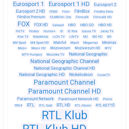
Eurosport 1
Eurosport 1 HD
Eurosport 2
Eurosport 2 HD
FilmBox
FEM3
Film+
FilmBox Extra
FilmBox Premium
FILMBOX+ One
Filmcafé
Filmcafé HD
FOX
FOX HD
HBO
HBO GO
HBO HD
Galaxy4
HGTV
History
Humor+
ID
ID Xtra
Izaura TV
Jocky TV
Kiwi TV
Kölyökklub
LiChi TV
LifeTV
M2
M2 HD
M3
Match4
Minimax
M4 Sport
M4 Sport HD
Max4
Megamax
Moziverzum
Moziverzum HD
Mozi+
Mozi+ HD
MTV
National Geographic
Muzsika TV
MTV Hungary
National Geographic Channel
National Geographic Channel HD
National Geographic HD
Nickelodeon
OzoneTV
Paramount Channel
Paramount Channel HD
Paramount Network
Paramount Network HD
Prime
RTL
RTL HD
RTL KETTŐ
PRO4
RTL Gold
RTL Három
RTL Klub