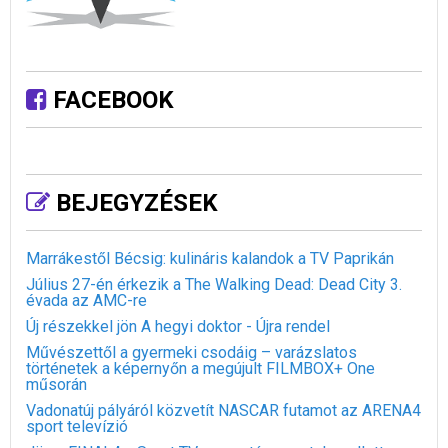
FACEBOOK
BEJEGYZÉSEK
Marrákestől Bécsig: kulináris kalandok a TV Paprikán
Július 27-én érkezik a The Walking Dead: Dead City 3.
évada az AMC-re
Új részekkel jön A hegyi doktor - Újra rendel
Művészettől a gyermeki csodáig – varázslatos
történetek a képernyőn a megújult FILMBOX+ One
műsorán
Vadonatúj pályáról közvetít NASCAR futamot az ARENA4
sport televízió