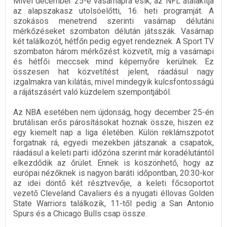
Mivel december 25-e vasárnapra esik, az NFL átalakítja
az alapszakasz utolsóelőtti, 16. heti programját. A
szokásos menetrend szerinti vasárnap délutáni
mérkőzéseket szombaton délután játsszák. Vasárnap
két találkozót, hétfőn pedig egyet rendeznek. A Sport TV
szombaton három mérkőzést közvetít, míg a vasárnapi
és hétfői meccsek mind képernyőre kerülnek. Ez
összesen hat közvetítést jelent, ráadásul nagy
izgalmakra van kilátás, mivel mindegyik kulcsfontosságú
a rájátszásért való küzdelem szempontjából.
Az NBA esetében nem újdonság, hogy december 25-én
brutálisan erős párosításokat hoznak össze, hiszen ez
egy kiemelt nap a liga életében. Külön reklámszpotot
forgatnak rá, egyedi mezekben játszanak a csapatok,
ráadásul a keleti parti időzóna szerint már koradélutántól
elkezdődik az őrület. Ennek is köszönhető, hogy az
európai nézőknek is nagyon baráti időpontban, 20:30-kor
az idei döntő két résztvevője, a keleti főcsoportot
vezető Cleveland Cavaliers és a nyugati éllovas Golden
State Warriors találkozik, 11-től pedig a San Antonio
Spurs és a Chicago Bulls csap össze.