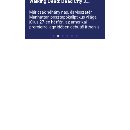
Walking Dead: Dead City 3.
évada az AMC-re
Már csak néhány nap, és visszatér
Manhattan posztapokaliptikus világa:
július 27-én hétfőn, az amerikai
premierrel egy időben debütál itthon is
az AMC-n a The Walking Dead: Dead
City harmadik évada.