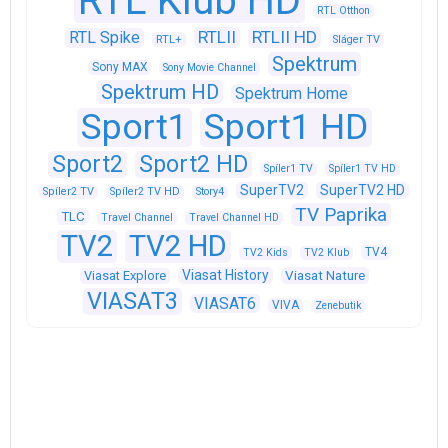
RTL Klub HD
RTL Otthon
RTLII
RTLII HD
RTL Spike
RTL+
Sláger TV
Spektrum
Sony MAX
Sony Movie Channel
Spektrum HD
Spektrum Home
Sport1
Sport1 HD
Sport2
Sport2 HD
Spíler1 TV
Spíler1 TV HD
SuperTV2
SuperTV2 HD
Spíler2 TV
Spíler2 TV HD
Story4
TV Paprika
TLC
Travel Channel
Travel Channel HD
TV2
TV2 HD
TV4
TV2 Kids
TV2 Klub
Viasat History
Viasat Explore
Viasat Nature
VIASAT3
VIASAT6
VIVA
Zenebutik