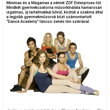
Minimax és a Magamax a német ZDF Enterprises-tól.
Mindkét gyermekcsatorna műsorkínálata hamarosan
izgalmas, új tartalmakkal bővül, köztük a szakma által
a legjobb gyermekműsorok közt számontartott
“Dance Academy” táncos-zenés tini-szériával.