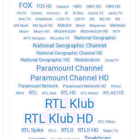
FOX
FOX HD
HBO
HBO GO
HBO HD
Galaxy4
HGTV
History
Humor+
ID
ID Xtra
Izaura TV
Jocky TV
Kiwi TV
Kölyökklub
LiChi TV
LifeTV
M2
M2 HD
M3
Match4
Minimax
M4 Sport
M4 Sport HD
Max4
Megamax
Moziverzum
Moziverzum HD
Mozi+
Mozi+ HD
MTV
National Geographic
Muzsika TV
MTV Hungary
National Geographic Channel
National Geographic Channel HD
National Geographic HD
Nickelodeon
OzoneTV
Paramount Channel
Paramount Channel HD
Paramount Network
Paramount Network HD
Prime
RTL
RTL HD
RTL KETTŐ
PRO4
RTL Gold
RTL Három
RTL Klub
RTL Klub HD
RTL Otthon
RTLII
RTLII HD
RTL Spike
RTL+
Sláger TV
Spektrum