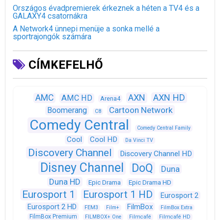
Országos évadpremierek érkeznek a héten a TV4 és a
GALAXY4 csatornákra
A Network4 ünnepi menüje a sonka mellé a
sportrajongók számára
CÍMKEFELHŐ
AXN
AXN HD
AMC
AMC HD
Arena4
Cartoon Network
Boomerang
C8
Comedy Central
Comedy Central Family
Cool
Cool HD
Da Vinci TV
Discovery Channel
Discovery Channel HD
Disney Channel
DoQ
Duna
Duna HD
Epic Drama
Epic Drama HD
Eurosport 1
Eurosport 1 HD
Eurosport 2
Eurosport 2 HD
FilmBox
FEM3
Film+
FilmBox Extra
FilmBox Premium
FILMBOX+ One
Filmcafé
Filmcafé HD