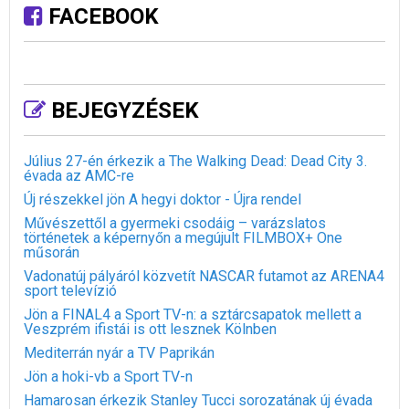
FACEBOOK
BEJEGYZÉSEK
Július 27-én érkezik a The Walking Dead: Dead City 3.
évada az AMC-re
Új részekkel jön A hegyi doktor - Újra rendel
Művészettől a gyermeki csodáig – varázslatos
történetek a képernyőn a megújult FILMBOX+ One
műsorán
Vadonatúj pályáról közvetít NASCAR futamot az ARENA4
sport televízió
Jön a FINAL4 a Sport TV-n: a sztárcsapatok mellett a
Veszprém ifistái is ott lesznek Kölnben
Mediterrán nyár a TV Paprikán
Jön a hoki-vb a Sport TV-n
Hamarosan érkezik Stanley Tucci sorozatának új évada