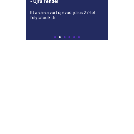
- Újra rendel
Itt a várva várt új évad: július 27-tól
folytatódik dr.