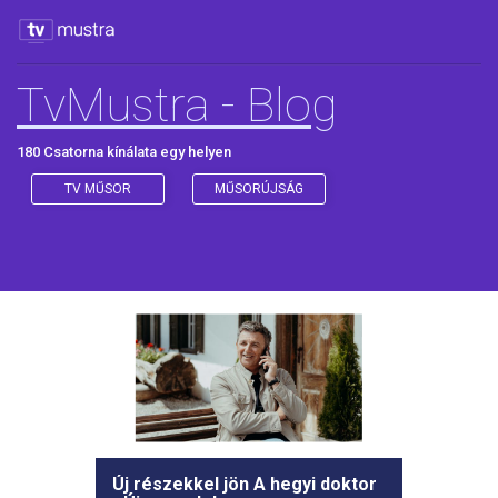
TvMustra - Blog
180 Csatorna kínálata egy helyen
TV MŰSOR
MŰSORÚJSÁG
Új részekkel jön A hegyi doktor