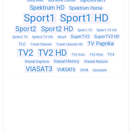
Sony MAX
Sony Movie Channel
Spektrum HD
Spektrum Home
Sport1
Sport1 HD
Sport2
Sport2 HD
Spíler1 TV
Spíler1 TV HD
SuperTV2
SuperTV2 HD
Spíler2 TV
Spíler2 TV HD
Story4
TV Paprika
TLC
Travel Channel
Travel Channel HD
TV2
TV2 HD
TV4
TV2 Kids
TV2 Klub
Viasat History
Viasat Explore
Viasat Nature
VIASAT3
VIASAT6
VIVA
Zenebutik