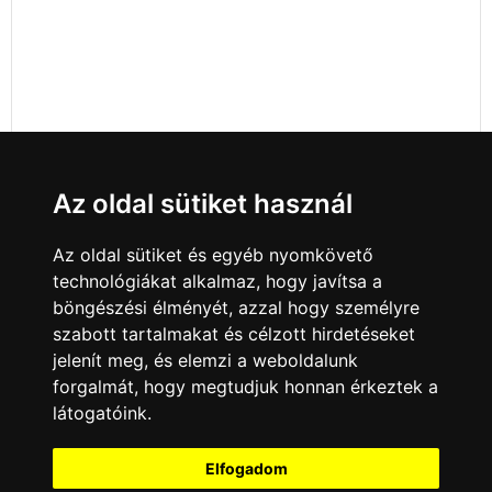
Az oldal sütiket használ
Az oldal sütiket és egyéb nyomkövető
technológiákat alkalmaz, hogy javítsa a
böngészési élményét, azzal hogy személyre
szabott tartalmakat és célzott hirdetéseket
jelenít meg, és elemzi a weboldalunk
forgalmát, hogy megtudjuk honnan érkeztek a
látogatóink.
Minden jog fenntartva © 2008 - 2026
4Web Kft.
Elfogadom
A csatornák a műsorváltoztatás jogát