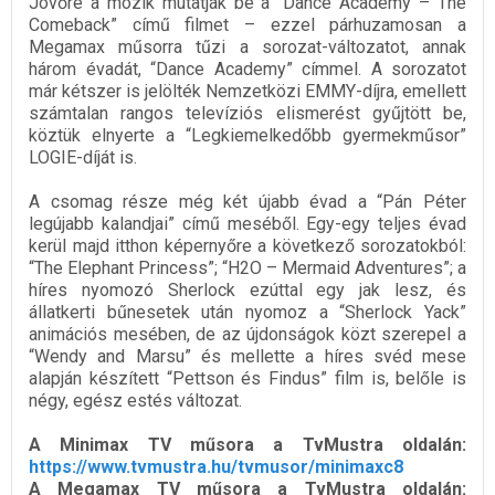
Jövőre a mozik mutatják be a “Dance Academy – The
Comeback” című filmet – ezzel párhuzamosan a
Megamax műsorra tűzi a sorozat-változatot, annak
három évadát, “Dance Academy” címmel. A sorozatot
már kétszer is jelölték Nemzetközi EMMY-díjra, emellett
számtalan rangos televíziós elismerést gyűjtött be,
köztük elnyerte a “Legkiemelkedőbb gyermekműsor”
LOGIE-díját is.
A csomag része még két újabb évad a “Pán Péter
legújabb kalandjai” című meséből. Egy-egy teljes évad
kerül majd itthon képernyőre a következő sorozatokból:
“The Elephant Princess”; “H2O – Mermaid Adventures”; a
híres nyomozó Sherlock ezúttal egy jak lesz, és
állatkerti bűnesetek után nyomoz a “Sherlock Yack”
animációs mesében, de az újdonságok közt szerepel a
“Wendy and Marsu” és mellette a híres svéd mese
alapján készített “Pettson és Findus” film is, belőle is
négy, egész estés változat.
A Minimax TV műsora a TvMustra oldalán:
https://www.tvmustra.hu/tvmusor/minimaxc8
A Megamax TV műsora a TvMustra oldalán: